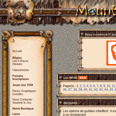
Nous sommes le
2° jo
Accueil
Règles
Les 5 Races
Histoire
Classements
Forums
Les NEWS
Inscriptions
Jouer son Trõll
Page(s) : 1,
2
,
3
,
4
,
5
,
6
,
7
,
8
,
9
,
10
,
11
36
,
37
,
38
,
39
,
40
,
41
,
42
,
43
,
44
,
45
,
Packs Graphiques
Goodies
Nous Contacter
Soutenir le Jeu.
05/12/2002 -
Notre Boutique.
Les options de guildes s'étoffent : il 
Liens
à un remplacant.