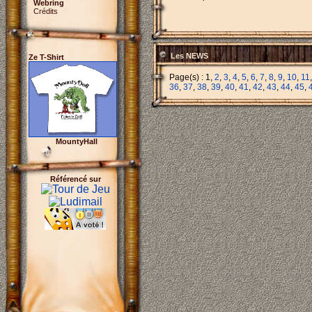
Webring
Crédits
Les NEWS
Ze T-Shirt
Page(s) : 1,
2
,
3
,
4
,
5
,
6
,
7
,
8
,
9
,
10
,
11
36
,
37
,
38
,
39
,
40
,
41
,
42
,
43
,
44
,
45
,
MountyHall
Référencé sur