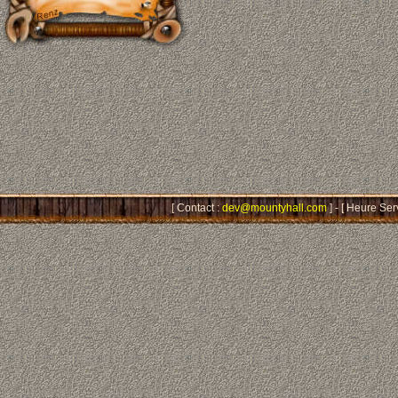
[ Contact :
dev@mountyhall.com
] - [ Heure Ser