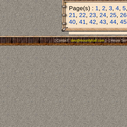
Page(s) :
1
,
2
,
3
,
4
,
5
21
,
22
,
23
,
24
,
25
,
26
40
,
41
,
42
,
43
,
44
,
45
[ Contact :
dev@mountyhall.com
] - [ Heure Ser