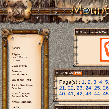
Nous sommes le
Mundi
Accueil
Règles
Les 5 Races
Histoire
Classements
Forums
Les NEWS
Inscriptions
Jouer son Trõll
Page(s) :
1
,
2
,
3
,
4
,
5
Packs Graphiques
21
,
22
,
23
,
24
,
25
,
26
Goodies
40
,
41
,
42
,
43
,
44
,
45
Nous Contacter
Soutenir le Jeu.
Notre Boutique.
Liens