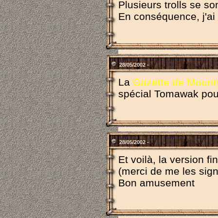
Plusieurs trolls se s
En conséquence, j'ai
28/05/2002 -
La
Gazette de Mounty
spécial Tomawak pour
28/05/2002 -
Et voilà, la version f
(merci de me les sign
Bon amusement