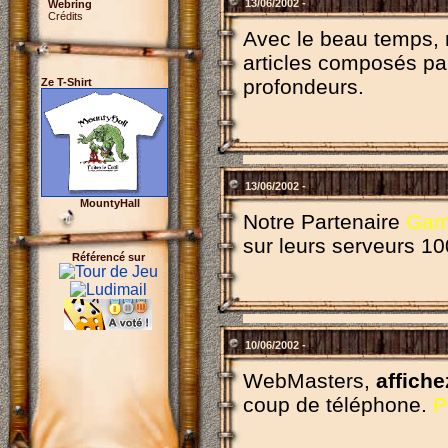
13/06/2002 -
Webring
Crédits
Avec le beau temps, 
articles composés p
profondeurs.
Ze T-Shirt
13/06/2002 -
MountyHall
Notre Partenaire
Gam
sur leurs serveurs 1
Référencé sur
10/06/2002 -
WebMasters,
affiche
coup de téléphone.
P