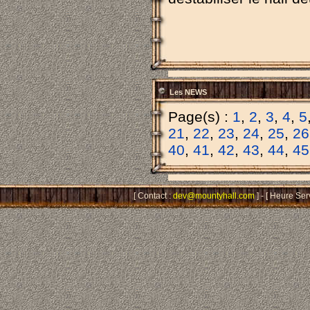
Les NEWS
Page(s) :
1
,
2
,
3
,
4
,
5
21
,
22
,
23
,
24
,
25
,
26
40
,
41
,
42
,
43
,
44
,
45
[ Contact :
dev@mountyhall.com
] - [ Heure Ser