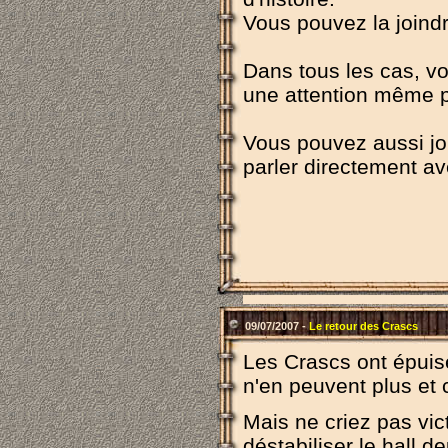
Vous pouvez la joindr
Dans tous les cas, vou
une attention même p
Vous pouvez aussi joi
parler directement ave
09/07/2007 -
Le retour des Crascs
Les Crascs ont épuisé
n'en peuvent plus et 
Mais ne criez pas vict
déstabiliser le hall de