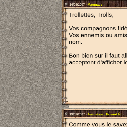
14/08/2007 -
Marquage
Trõllettes, Trõlls,
Vos compagnons fidèl
Vos ennemis ou amis 
nom.
Bon bien sur il faut a
acceptent d'afficher l
19/07/2007 -
Animation : Ils sont là !
Comme vous le savez