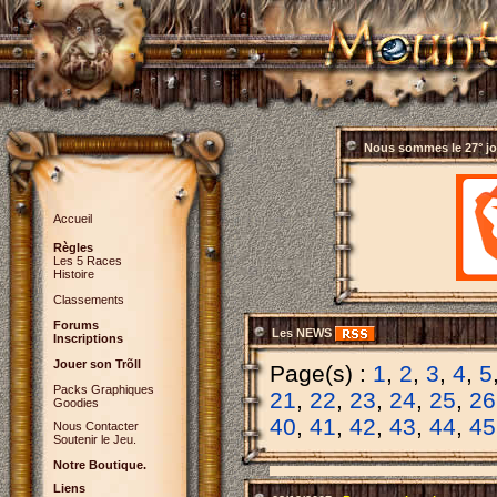
Nous sommes le
27° j
Accueil
Règles
Les 5 Races
Histoire
Classements
Forums
Les NEWS
Inscriptions
Jouer son Trõll
Page(s) :
1
,
2
,
3
,
4
,
5
Packs Graphiques
21
,
22
,
23
,
24
,
25
,
26
Goodies
40
,
41
,
42
,
43
,
44
,
45
Nous Contacter
Soutenir le Jeu.
Notre Boutique.
Liens