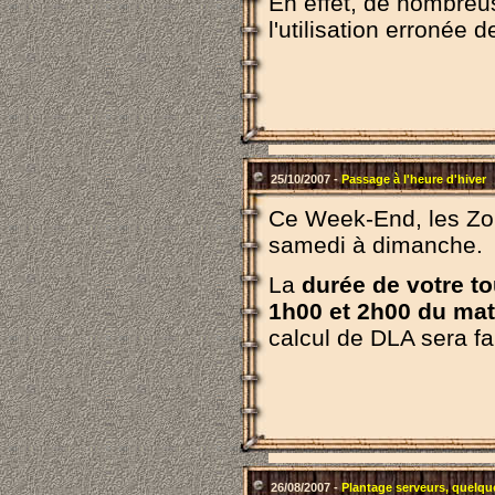
En effet, de nombreu
l'utilisation erronée d
25/10/2007 -
Passage à l'heure d'hiver
Ce Week-End, les Zom
samedi à dimanche.
La
durée de votre to
1h00 et 2h00 du mat
calcul de DLA sera fa
26/08/2007 -
Plantage serveurs, quelqu