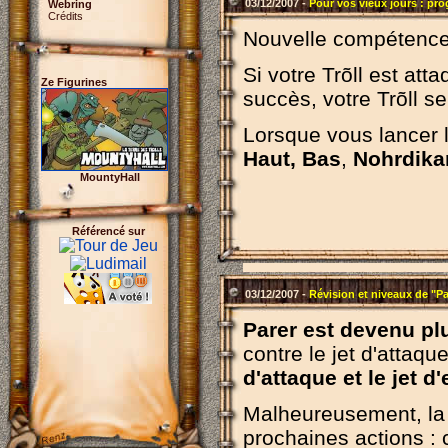
03/12/2007 -
Pour vos vieux jours : pr
Webring
Crédits
Nouvelle compétence
Si votre Trõll est att
Ze Figurines
succès, votre Trõll s
Lorsque vous lancer l
Haut,
Bas
,
Nohrdika
MountyHall
Référencé sur
03/12/2007 -
Révision et niveaux de "Pa
Parer est devenu plu
contre le jet d'attaq
d'attaque et le jet d
Malheureusement, la p
prochaines actions 