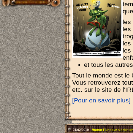
tem
que
les
les
tro
les
les
enf
et tous les autres
Tout le monde est le 
Vous retrouverez toute
etc. sur le site de l'I
[Pour en savoir plus]
21/02/2019 -
Humer l'air pour s'orienter