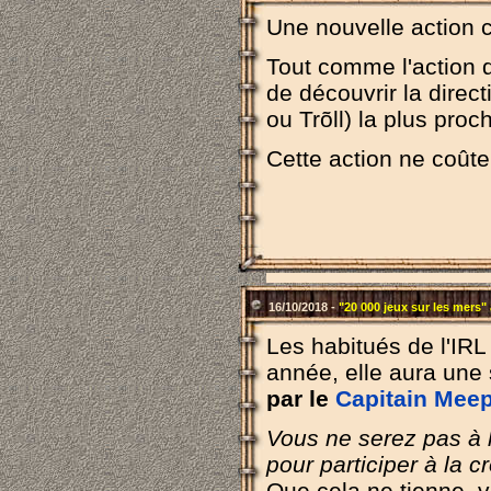
Une nouvelle action c
Tout comme l'action d
de découvrir la direc
ou Trõll) la plus proc
Cette action ne coûte
16/10/2018 -
"20 000 jeux sur les mers"
Les habitués de l'IR
année, elle aura une 
par le
Capitain Meep
Vous ne serez pas à 
pour participer à la c
Que cela ne tienne,