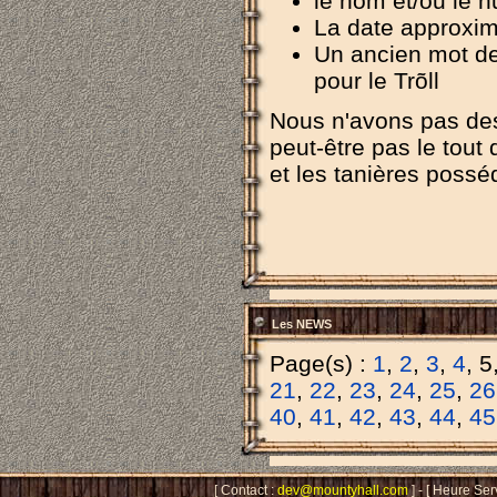
le nom et/ou le n
La date approxima
Un ancien mot de
pour le Trõll
Nous n'avons pas des 
peut-être pas le tout 
et les tanières poss
Les NEWS
Page(s) :
1
,
2
,
3
,
4
, 5
21
,
22
,
23
,
24
,
25
,
26
40
,
41
,
42
,
43
,
44
,
45
[ Contact :
dev@mountyhall.com
] - [ Heure Ser