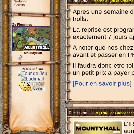
20/08/2020 -
Reprise du jeu ce vendred
Webring
Crédits
Apres une semaine de
trolls.
Ze Figurines
La reprise est progr
exactement 7 jours a
A noter que nos chez 
MountyHall
avant et passer en PH
Il faudra donc etre t
Référencé sur
un petit prix a payer
[Pour en savoir plus]
21/09/2019 -
[IRL] L'IRL des dix-sept an
L'I
aur