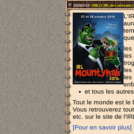
25/09/2018 -
[IRL] L'IRL des seize ans !
L'I
aur
tem
que
les
les
tro
les
les
enf
et tous les autres
Tout le monde est le 
Vous retrouverez toute
etc. sur le site de l'I
[Pour en savoir plus]