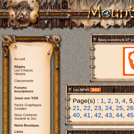
Nous sommes le
27° j
Accueil
Règles
Les 5 Races
Histoire
Classements
Forums
Les NEWS
Inscriptions
Jouer son Trõll
Page(s) :
1
,
2
,
3
,
4
, 5
Packs Graphiques
21
,
22
,
23
,
24
,
25
,
26
Goodies
40
,
41
,
42
,
43
,
44
,
45
Nous Contacter
Soutenir le Jeu.
Notre Boutique.
Liens