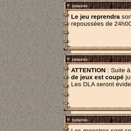
15/06/2004 -
Le jeu reprendra
son
repoussées de 24h00
14/06/2004 -
ATTENTION
: Suite 
de jeux est coupé
ju
Les DLA seront évid
31/05/2004 -
Les monstres sont comm