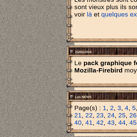
sont vieux plus ils son
voir
là
et
quelques e
15/05/2004 -
Le
pack graphique f
Mozilla-Firebird
moy
Les NEWS
Page(s) :
1
,
2
,
3
,
4
,
5
21
,
22
,
23
,
24
,
25
,
26
40
,
41
,
42
,
43
,
44
,
45