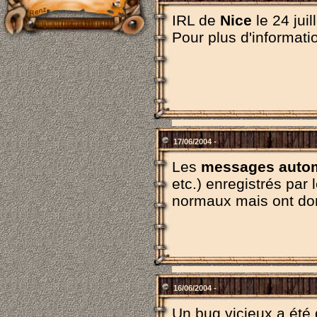
IRL de
Nice
le 24 juil
Pour plus d'information
17/06/2004 -
Les
messages auto
etc.) enregistrés par
normaux mais ont dor
16/06/2004 -
Un bug vicieux a été