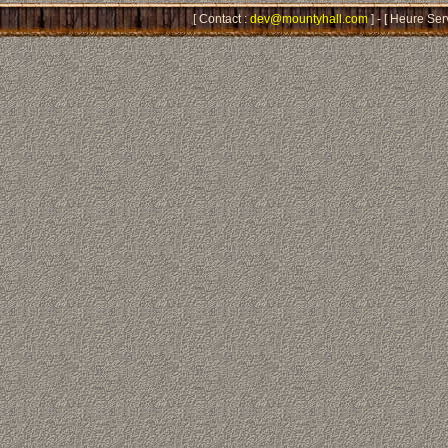
[ Contact :
dev@mountyhall.com
] - [ Heure Ser