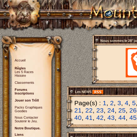
Nous sommes le
28° j
Accueil
Règles
Les 5 Races
Histoire
Classements
Forums
Les NEWS
Inscriptions
Jouer son Trõll
Page(s) :
1
,
2
,
3
,
4
,
5
Packs Graphiques
21
,
22
,
23
,
24
,
25
,
26
Goodies
40
,
41
,
42
,
43
,
44
,
45
Nous Contacter
Soutenir le Jeu.
Notre Boutique.
Liens