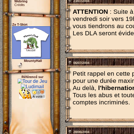
23/07/2004 -
Webring
Crédits
ATTENTION
: Suite 
vendredi soir vers 1
vous tiendrons au cou
Ze T-Shirt
Les DLA seront évid
MountyHall
06/07/2004 -
Petit rappel en cette 
Référencé sur
pour une durée maxi
Au delà,
l'hibernatio
Tous les abus et tout
comptes incriminés.
28/06/2004 -