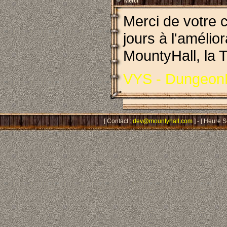
Merci
Merci de votre c
jours à l'amélio
MountyHall, la T
VYS - Dungeon
[ Contact :
dev@mountyhall.com
] - [ Heure 