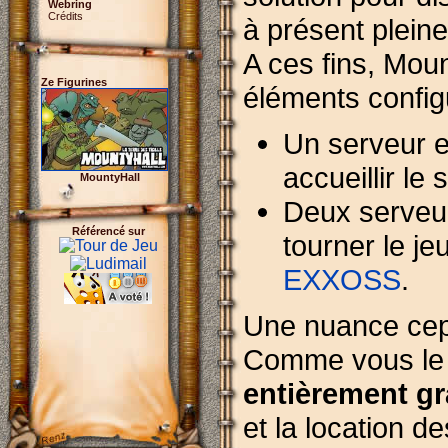
Webring
Crédits
à présent pleine
A ces fins, Mou
Ze Figurines
éléments config
Un serveur 
accueillir le 
MountyHall
Deux serveur
Référencé sur
tourner le j
EXXOSS
.
Une nuance cepe
Comme vous le 
entièrement gr
et la location 