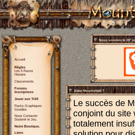
Nous sommes le
28° j
Accueil
Règles
Les 5 Races
Histoire
Classements
Forums
Aider MountyHall ?
Inscriptions
Jouer son Trõll
Le succès de Mo
Packs Graphiques
Goodies
conjoint du site 
Nous Contacter
Soutenir le Jeu.
totalement insu
Notre Boutique.
solution pour di
Liens