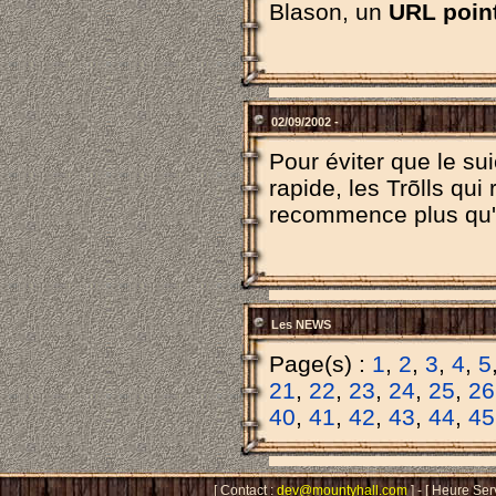
Blason, un
URL poin
02/09/2002 -
Pour éviter que le s
rapide, les Trõlls qu
recommence plus qu
Les NEWS
Page(s) :
1
,
2
,
3
,
4
,
5
21
,
22
,
23
,
24
,
25
,
26
40
,
41
,
42
,
43
,
44
,
45
[ Contact :
dev@mountyhall.com
] - [ Heure Ser