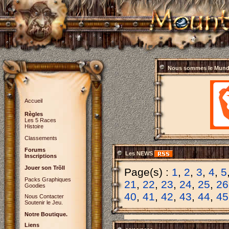
Nous sommes le
Mundi
Accueil
Règles
Les 5 Races
Histoire
Classements
Forums
Les NEWS
Inscriptions
Jouer son Trõll
Page(s) :
1
,
2
,
3
,
4
,
5
Packs Graphiques
21
,
22
,
23
,
24
,
25
,
26
Goodies
40
,
41
,
42
,
43
,
44
,
45
Nous Contacter
Soutenir le Jeu.
Notre Boutique.
Liens