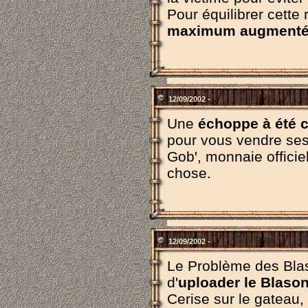
Pour équilibrer cette 
maximum augment
12/09/2002 -
Une
échoppe à été c
pour vous vendre ses
Gob', monnaie officie
chose.
12/09/2002 -
Le Problème des Blaso
d'
uploader le Blaso
Cerise sur le gateau, 