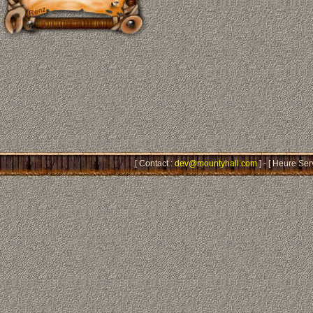
[ Contact :
dev@mountyhall.com
] - [ Heure Ser