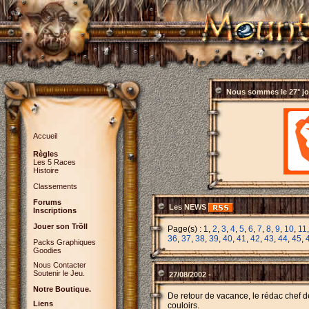
Nous sommes le
27° j
Accueil
Règles
Les 5 Races
Histoire
Classements
Forums
Les NEWS
Inscriptions
Jouer son Trõll
Page(s) : 1,
2
,
3
,
4
,
5
,
6
,
7
,
8
,
9
,
10
,
11
36
,
37
,
38
,
39
,
40
,
41
,
42
,
43
,
44
,
45
,
Packs Graphiques
Goodies
Nous Contacter
Soutenir le Jeu.
27/08/2002 -
Notre Boutique.
De retour de vacance, le rédac chef d
Liens
couloirs.