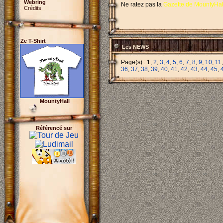
Webring
Ne ratez pas la
Gazette de MountyHal
Crédits
Ze T-Shirt
Les NEWS
Page(s) : 1,
2
,
3
,
4
,
5
,
6
,
7
,
8
,
9
,
10
,
11
36
,
37
,
38
,
39
,
40
,
41
,
42
,
43
,
44
,
45
,
MountyHall
Référencé sur