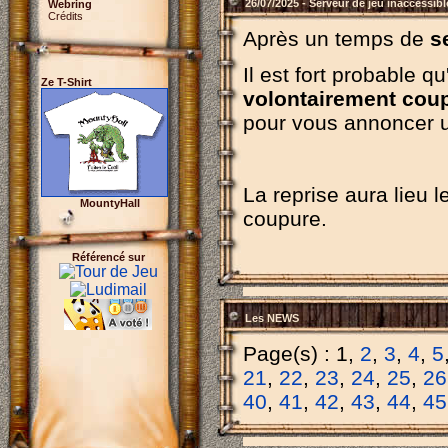
26/07/2025 - Serveur de jeu inaccessibl
Webring
Crédits
Après un temps de
s
Il est fort probable q
Ze T-Shirt
volontairement cou
pour vous annoncer u
La reprise aura lieu 
MountyHall
coupure.
Référencé sur
Les NEWS
Page(s) : 1,
2
,
3
,
4
,
5
21
,
22
,
23
,
24
,
25
,
26
40
,
41
,
42
,
43
,
44
,
45