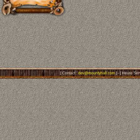
[ Contact :
dev@mountyhall.com
] - [ Heure Ser