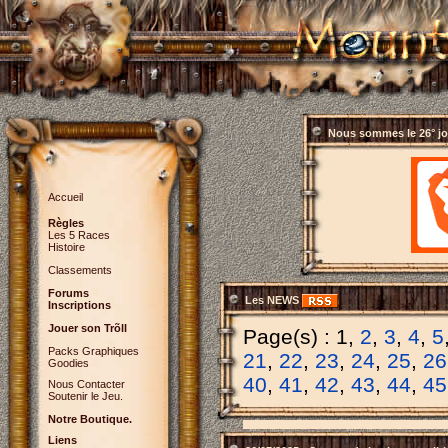
Nous sommes le
26° j
Accueil
Règles
Les 5 Races
Histoire
Classements
Forums
Les NEWS
Inscriptions
Jouer son Trõll
Page(s) : 1,
2
,
3
,
4
,
5
Packs Graphiques
21
,
22
,
23
,
24
,
25
,
26
Goodies
40
,
41
,
42
,
43
,
44
,
45
Nous Contacter
Soutenir le Jeu.
Notre Boutique.
Liens