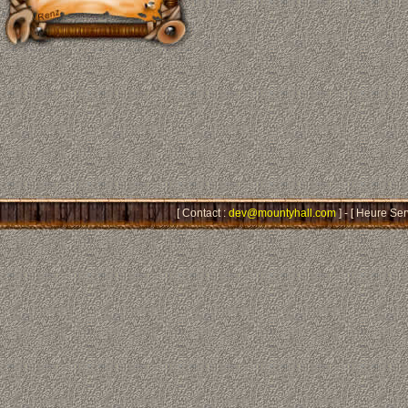
[ Contact :
dev@mountyhall.com
] - [ Heure Ser