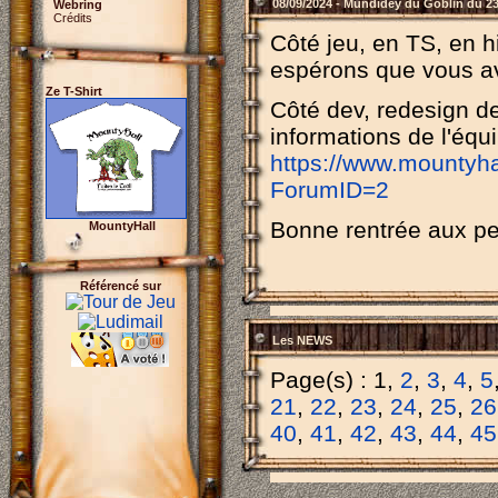
08/09/2024 - Mundidey du Goblin du 2
Webring
Crédits
Côté jeu, en TS, en h
espérons que vous a
Ze T-Shirt
Côté dev, redesign de 
informations de l'équ
https://www.mountyh
ForumID=2
Bonne rentrée aux pe
MountyHall
Référencé sur
Les NEWS
Page(s) : 1,
2
,
3
,
4
,
5
21
,
22
,
23
,
24
,
25
,
26
40
,
41
,
42
,
43
,
44
,
45