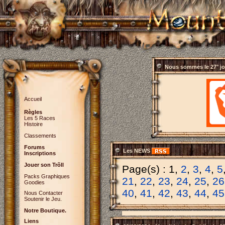
Nous sommes le
27° j
Accueil
Règles
Les 5 Races
Histoire
Classements
Forums
Les NEWS
Inscriptions
Jouer son Trõll
Page(s) : 1,
2
,
3
,
4
,
5
Packs Graphiques
21
,
22
,
23
,
24
,
25
,
26
Goodies
40
,
41
,
42
,
43
,
44
,
45
Nous Contacter
Soutenir le Jeu.
Notre Boutique.
Liens