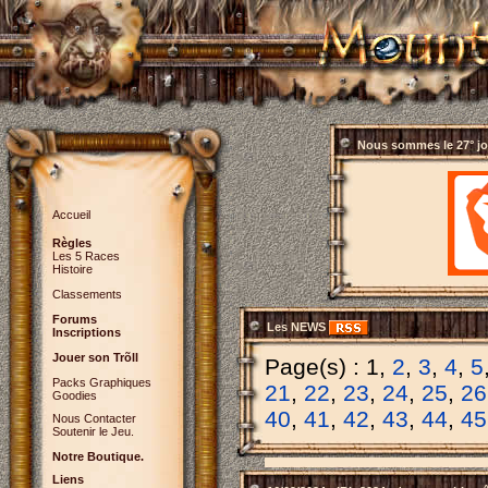
Nous sommes le
27° j
Accueil
Règles
Les 5 Races
Histoire
Classements
Forums
Les NEWS
Inscriptions
Jouer son Trõll
Page(s) : 1,
2
,
3
,
4
,
5
Packs Graphiques
21
,
22
,
23
,
24
,
25
,
26
Goodies
40
,
41
,
42
,
43
,
44
,
45
Nous Contacter
Soutenir le Jeu.
Notre Boutique.
Liens