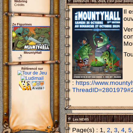
16/09/2024 - IRL 2024, c'est pour bient
Webring
Crédits
Il 
ouv
Ze Figurines
Ven
con
Mou
MountyHall
Tou
Référencé sur
:
https://www.mounty
ThreadID=2801979#
Les NEWS
Page(s) : 1,
2
,
3
,
4
,
5