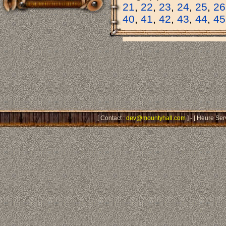
21
,
22
,
23
,
24
,
25
,
26
40
,
41
,
42
,
43
,
44
,
45
[ Contact :
dev@mountyhall.com
] - [ Heure Ser