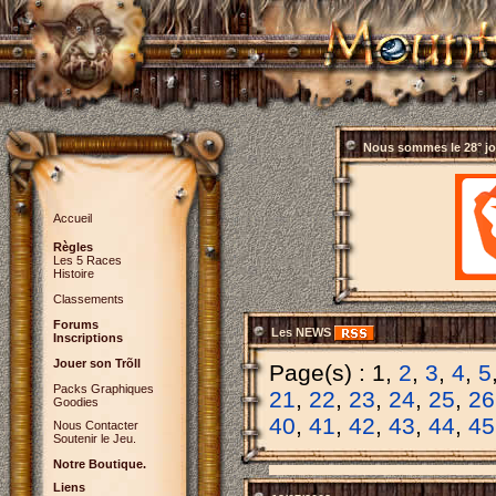
Nous sommes le
28° j
Accueil
Règles
Les 5 Races
Histoire
Classements
Forums
Les NEWS
Inscriptions
Jouer son Trõll
Page(s) : 1,
2
,
3
,
4
,
5
Packs Graphiques
21
,
22
,
23
,
24
,
25
,
26
Goodies
40
,
41
,
42
,
43
,
44
,
45
Nous Contacter
Soutenir le Jeu.
Notre Boutique.
Liens