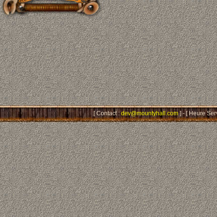
[ Contact :
dev@mountyhall.com
] - [ Heure Ser