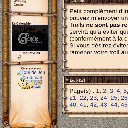
12/07/2002 -
Webring
Crédits
Petit complément d'i
pouvez m'envoyer un 
Trolls
ne sont pas re
Ze Calendrier
servira qu'à éviter que
(conformément à la c
Si vous désirez éviter 
ramener votre troll a
MountyHall
Référencé sur
Les NEWS
Page(s) : 1,
2
,
3
,
4
,
5
21
,
22
,
23
,
24
,
25
,
26
40
,
41
,
42
,
43
,
44
,
45