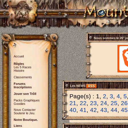
Nous sommes le
26° j
Accueil
Règles
Les 5 Races
Histoire
Classements
Forums
Les NEWS
Inscriptions
Jouer son Trõll
Page(s) : 1,
2
,
3
,
4
,
5
Packs Graphiques
21
,
22
,
23
,
24
,
25
,
26
Goodies
40
,
41
,
42
,
43
,
44
,
45
Nous Contacter
Soutenir le Jeu.
Notre Boutique.
Liens