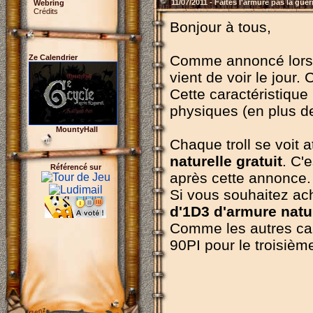
11/07/2011 - Faites l'armure pas la guer
Webring
Crédits
Bonjour à tous,
Comme annoncé lors d
Ze Calendrier
vient de voir le jour. 
Cette caractéristique
physiques (en plus d
MountyHall
Chaque troll se voit 
naturelle gratuit
. C'
Référencé sur
après cette annonce.
Si vous souhaitez ach
d'1D3 d'armure natur
Comme les autres car
90PI pour le troisième