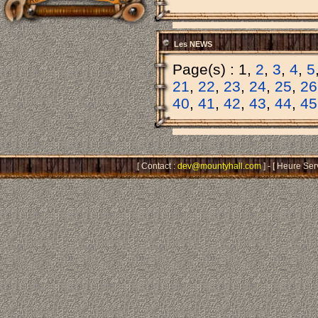
Les NEWS
Page(s) : 1,
2
,
3
,
4
,
5
21
,
22
,
23
,
24
,
25
,
26
40
,
41
,
42
,
43
,
44
,
45
[ Contact :
dev@mountyhall.com
] - [ Heure Ser