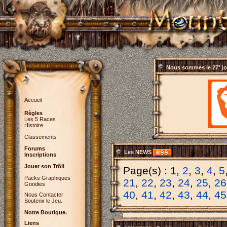
Nous sommes le
27° j
Accueil
Règles
Les 5 Races
Histoire
Classements
Forums
Les NEWS
Inscriptions
Jouer son Trõll
Page(s) : 1,
2
,
3
,
4
,
5
Packs Graphiques
21
,
22
,
23
,
24
,
25
,
26
Goodies
40
,
41
,
42
,
43
,
44
,
45
Nous Contacter
Soutenir le Jeu.
Notre Boutique.
Liens