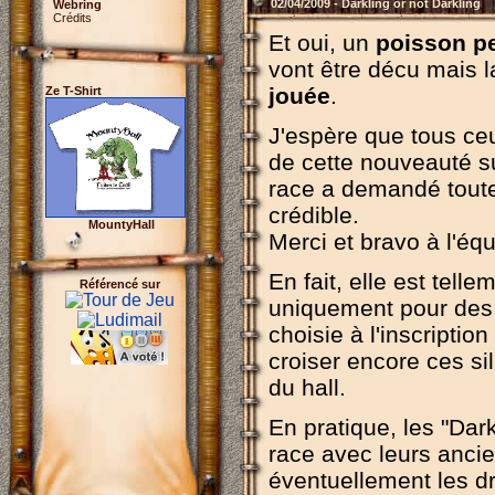
02/04/2009 - Darkling or not Darkling
Webring
Crédits
Et oui, un
poisson pe
vont être décu mais 
jouée
.
Ze T-Shirt
J'espère que tous ceu
de cette nouveauté su
race a demandé toute 
crédible.
MountyHall
Merci et bravo à l'équ
En fait, elle est tell
Référencé sur
uniquement pour des
choisie à l'inscript
croiser encore ces s
du hall.
En pratique, les "Dar
race avec leurs ancie
éventuellement les d