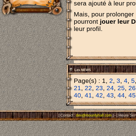
sera ajouté à leur prof
Mais, pour prolonger l
pourront
jouer leur 
leur profil.
Les NEWS
Page(s) : 1,
2
,
3
,
4
,
5
21
,
22
,
23
,
24
,
25
,
26
40
,
41
,
42
,
43
,
44
,
45
[ Contact :
dev@mountyhall.com
] - [ Heure Ser