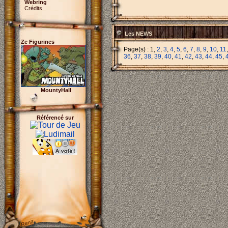
Webring
Crédits
Les NEWS
Ze Figurines
Page(s) : 1,
2
,
3
,
4
,
5
,
6
,
7
,
8
,
9
,
10
,
11
36
,
37
,
38
,
39
,
40
,
41
,
42
,
43
,
44
,
45
,
MountyHall
Référencé sur