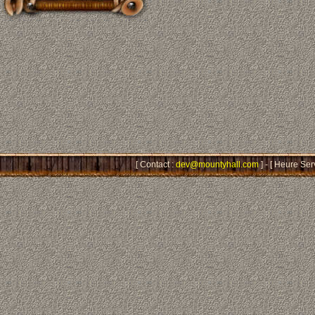
[ Contact :
dev@mountyhall.com
] - [ Heure Ser