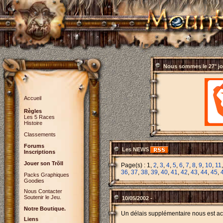
Nous sommes le
27° j
Accueil
Règles
Les 5 Races
Histoire
Classements
Forums
Les NEWS
Inscriptions
Jouer son Trõll
Page(s) : 1,
2
,
3
,
4
,
5
,
6
,
7
,
8
,
9
,
10
,
11
36
,
37
,
38
,
39
,
40
,
41
,
42
,
43
,
44
,
45
,
Packs Graphiques
Goodies
Nous Contacter
Soutenir le Jeu.
10/05/2002 -
Notre Boutique.
Un délais supplémentaire nous est acc
Liens