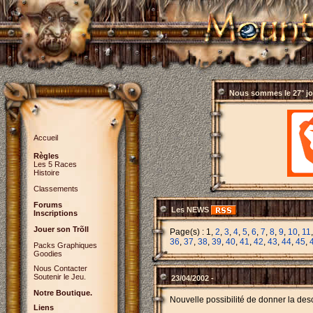
Nous sommes le
27° j
Accueil
Règles
Les 5 Races
Histoire
Classements
Forums
Les NEWS
Inscriptions
Jouer son Trõll
Page(s) : 1,
2
,
3
,
4
,
5
,
6
,
7
,
8
,
9
,
10
,
11
36
,
37
,
38
,
39
,
40
,
41
,
42
,
43
,
44
,
45
,
Packs Graphiques
Goodies
Nous Contacter
Soutenir le Jeu.
23/04/2002 -
Notre Boutique.
Nouvelle possibilité de donner la desc
Liens