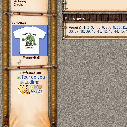
Webring
Crédits
Les NEWS
Ze T-Shirt
Page(s) : 1,
2
,
3
,
4
,
5
,
6
,
7
,
8
,
9
,
10
,
11
36
,
37
,
38
,
39
,
40
,
41
,
42
,
43
,
44
,
45
,
MountyHall
Référencé sur