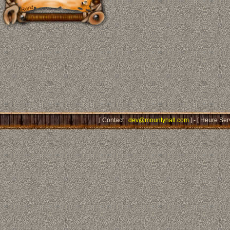
[ Contact :
dev@mountyhall.com
] - [ Heure Ser