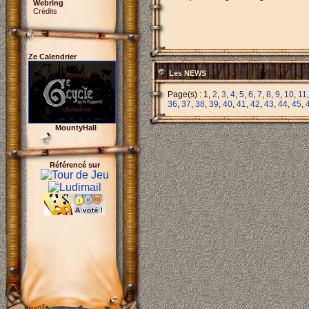
Webring
Crédits
Ze Calendrier
Les NEWS
Page(s) : 1,
2
,
3
,
4
,
5
,
6
,
7
,
8
,
9
,
10
,
11
36
,
37
,
38
,
39
,
40
,
41
,
42
,
43
,
44
,
45
,
MountyHall
Référencé sur