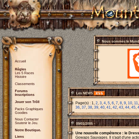
Nous sommes le
Mundi
Accueil
Règles
Les 5 Races
Histoire
Classements
Forums
Les NEWS
Inscriptions
Jouer son Trõll
Page(s) : 1,
2
,
3
,
4
,
5
,
6
,
7
,
8
,
9
,
10
,
11
36
,
37
,
38
,
39
,
40
,
41
,
42
,
43
,
44
,
45
,
Packs Graphiques
Goodies
Nous Contacter
Soutenir le Jeu.
09/01/2005 -
Notre Boutique.
Une nouvelle compétence : le Dre
Liens
Gowaps Sauvages. Il s'agit d'une actio