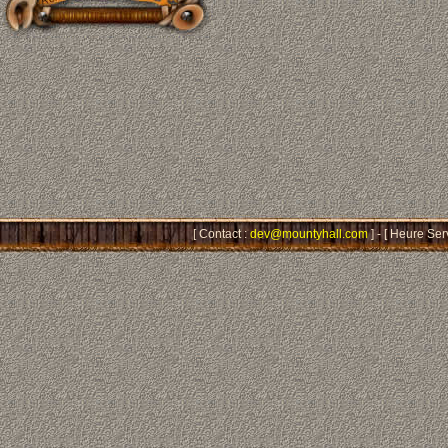
[ Contact :
dev@mountyhall.com
] - [ Heure Ser