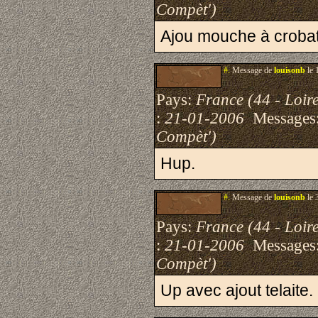
Compèt')
Ajou mouche à crobat
#.
Message de
louisonb
le 
Pays:
France (44 - Loire
:
21-01-2006
Messages
Compèt')
Hup.
#.
Message de
louisonb
le 
Pays:
France (44 - Loire
:
21-01-2006
Messages
Compèt')
Up avec ajout telaite.