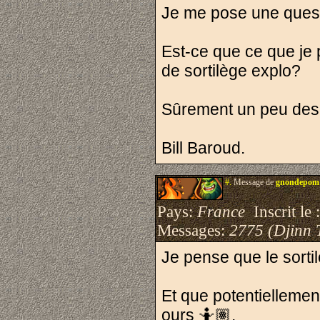
Je me pose une quest
Est-ce que ce que je p
de sortilège explo?
Sûrement un peu des
Bill Baroud.
#.
Message de
gnondepom
Pays:
France
Inscrit le 
Messages:
2775 (Djinn 
Je pense que le sorti
Et que potentiellement
ours 🤷🏽.