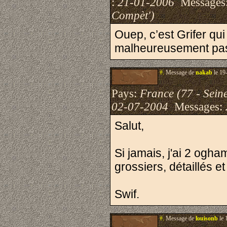
:
21-01-2006
Messages
Compèt')
Ouep, c’est Grifer qui
malheureusement p
#.
Message de
nakab
le 19
Pays:
France (77 - Sein
02-07-2004
Messages:
Salut,
Si jamais, j'ai 2 ogha
grossiers, détaillés et 
Swif.
#.
Message de
louisonb
le 