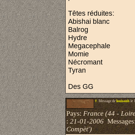
Têtes réduites:
Abishai blanc
Balrog
Hydre
Megacephale
Momie
Nécromant
Tyran
Des GG
#.
Message de
louisonb
le 
Pays:
France (44 - Loire
:
21-01-2006
Messages
Compèt')