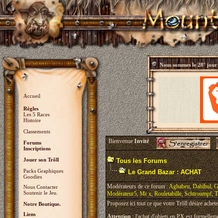
Nous sommes le
28° jour
Accueil
Règles
Les 5 Races
Histoire
Classements
Bienvenue
Invité
Forums
Inscriptions
Jouer son Trõll
Tous les Forums
Packs Graphiques
Le Grand Bazar : ACHAT
Goodies
Modérateurs de ce forum :
Aghabeu
,
Dabihul
,
G
Nous Contacter
Soutenir le Jeu.
Modérateur5
,
Mr x
,
Rouletabille
,
Schtroumpf
,
T
Proposez ici tout ce que votre Trõll désire achete
Notre Boutique.
Liens
Attention
: l'achat d'objets en PX est formelleme