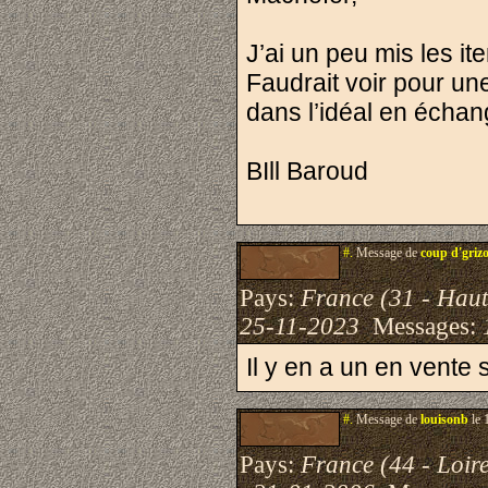
J’ai un peu mis les i
Faudrait voir pour un
dans l’idéal en échan
BIll Baroud
#.
Message de
coup d'griz
Pays:
France (31 - Hau
25-11-2023
Messages:
Il y en a un en vente 
#.
Message de
louisonb
le 
Pays:
France (44 - Loire