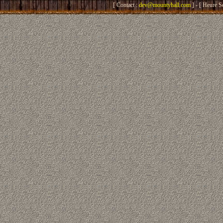
[ Contact :
dev@mountyhall.com
] - [ Heure S