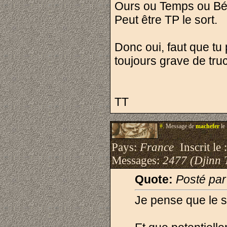
Ours ou Temps ou Béh
Peut être TP le sort.
Donc oui, faut que tu
toujours grave de tru
TT
#.
Message de
machefer
le
Pays:
France
Inscrit le 
Messages:
2477 (Djinn 
Quote:
Posté pa
Je pense que le s