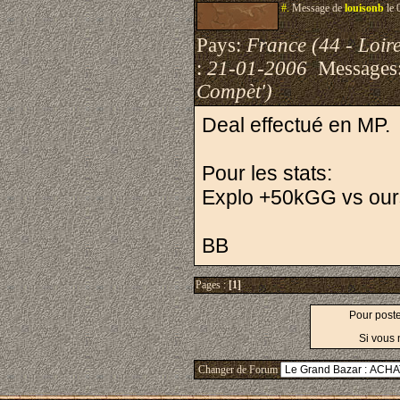
#.
Message de
louisonb
le 
Pays:
France (44 - Loire
:
21-01-2006
Messages
Compèt')
Deal effectué en MP.
Pour les stats:
Explo +50kGG vs our
BB
Pages :
[1]
Pour post
Si vous 
Changer de Forum