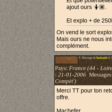
Et que potentielle
ajout ours 🤷🏽.
Et explo + de 25
On vend le sort explo
Mais ours ne nous in
complément.
#.
Message de
louisonb
le 
Pays:
France (44 - Loire
:
21-01-2006
Messages
Compèt')
Merci TT pour ton ret
offre.
Machefer,