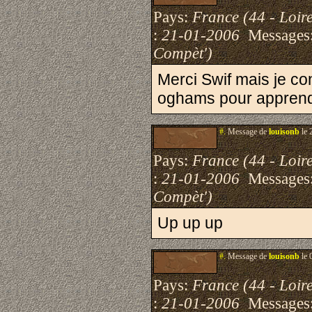
Pays:
France (44 - Loire
:
21-01-2006
Messages
Compèt')
Merci Swif mais je con
oghams pour apprendr
#.
Message de
louisonb
le 
Pays:
France (44 - Loire
:
21-01-2006
Messages
Compèt')
Up up up
#.
Message de
louisonb
le 
Pays:
France (44 - Loire
:
21-01-2006
Messages