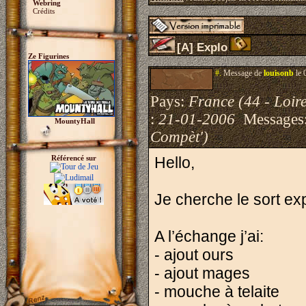
Webring
Crédits
[A] Explo
Ze Figurines
#.
Message de
louisonb
le 
Pays:
France (44 - Loire
:
21-01-2006
Messages
MountyHall
Compèt')
Référencé sur
Hello,
Je cherche le sort exp
A l’échange j’ai:
- ajout ours
- ajout mages
- mouche à telaite