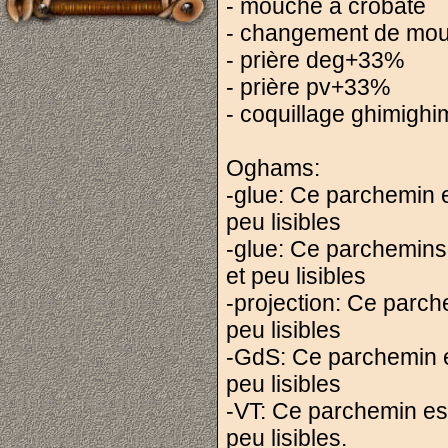
- mouche à crobate
- changement de mo
- prière deg+33%
- prière pv+33%
- coquillage ghimighi
Oghams:
-glue: Ce parchemin es
peu lisibles
-glue: Ce parchemins e
et peu lisibles
-projection: Ce parche
peu lisibles
-GdS: Ce parchemin est
peu lisibles
-VT: Ce parchemin est 
peu lisibles.