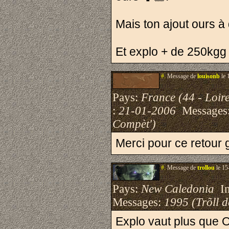
Mais ton ajout ours à
Et explo + de 250kgg
#.
Message de
louisonb
le 
Pays:
France (44 - Loire
:
21-01-2006
Messages
Compèt')
Merci pour ce retour
#.
Message de
trollou
le 15
Pays:
New Caledonia
Ins
Messages:
1995 (Trõll 
Explo vaut plus que 