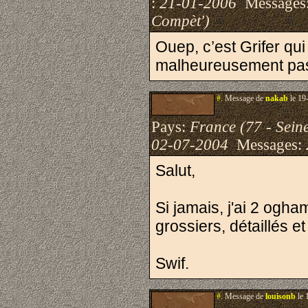
:
21-01-2006
Messages
Compèt')
Ouep, c’est Grifer qui
malheureusement p
#.
Message de
nakab
le 19
Pays:
France (77 - Sein
02-07-2004
Messages:
Salut,
Si jamais, j'ai 2 ogha
grossiers, détaillés et 
Swif.
#.
Message de
louisonb
le 