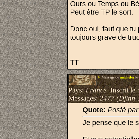
Ours ou Temps ou Béh
Peut être TP le sort.
Donc oui, faut que tu
toujours grave de tru
TT
#.
Message de
machefer
le
Pays:
France
Inscrit le 
Messages:
2477 (Djinn 
Quote:
Posté pa
Je pense que le s