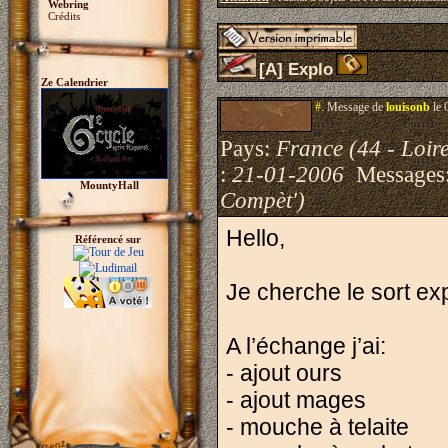
Webring
Crédits
[A] Explo
Ze Calendrier
#.
Message de
louisonb
le 
Pays:
France (44 - Loire
:
21-01-2006
Messages
MountyHall
Compèt')
Hello,
Référencé sur
Je cherche le sort exp
A l’échange j’ai:
- ajout ours
- ajout mages
- mouche à telaite