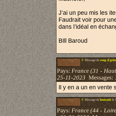
J’ai un peu mis les i
Faudrait voir pour un
dans l’idéal en échan
BIll Baroud
#.
Message de
coup d'griz
Pays:
France (31 - Hau
25-11-2023
Messages:
Il y en a un en vente 
#.
Message de
louisonb
le 
Pays:
France (44 - Loire