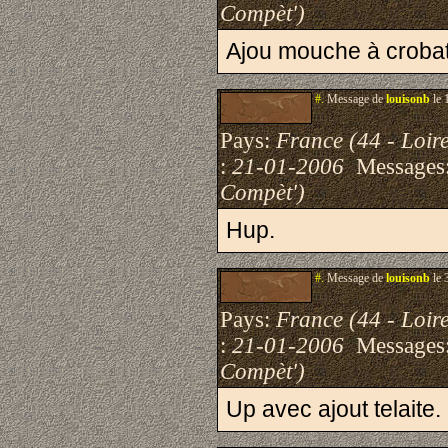
Compèt')
Ajou mouche à crobat
#.
Message de
louisonb
le 
Pays:
France (44 - Loire
:
21-01-2006
Messages
Compèt')
Hup.
#.
Message de
louisonb
le 
Pays:
France (44 - Loire
:
21-01-2006
Messages
Compèt')
Up avec ajout telaite.