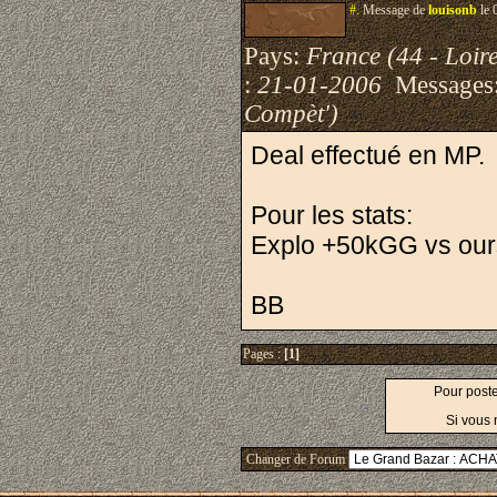
#.
Message de
louisonb
le 
Pays:
France (44 - Loire
:
21-01-2006
Messages
Compèt')
Deal effectué en MP.
Pour les stats:
Explo +50kGG vs our
BB
Pages :
[1]
Pour post
Si vous 
Changer de Forum