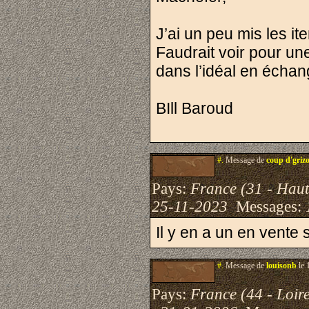
J’ai un peu mis les i
Faudrait voir pour un
dans l’idéal en échan
BIll Baroud
#.
Message de
coup d'griz
Pays:
France (31 - Hau
25-11-2023
Messages:
Il y en a un en vente 
#.
Message de
louisonb
le 
Pays:
France (44 - Loire