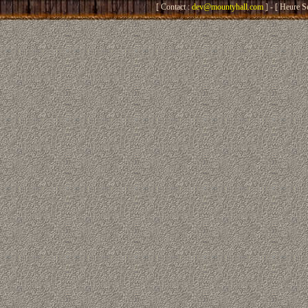
[ Contact :
dev@mountyhall.com
] - [ Heure S