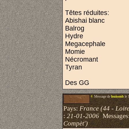
Têtes réduites:
Abishai blanc
Balrog
Hydre
Megacephale
Momie
Nécromant
Tyran
Des GG
#.
Message de
louisonb
le 
Pays:
France (44 - Loire
:
21-01-2006
Messages
Compèt')