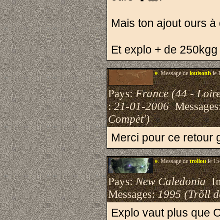
Mais ton ajout ours à
Et explo + de 250kgg
#.
Message de
louisonb
le 
Pays:
France (44 - Loire
:
21-01-2006
Messages
Compèt')
Merci pour ce retour
#.
Message de
trollou
le 15
Pays:
New Caledonia
Ins
Messages:
1995 (Trõll 
Explo vaut plus que 