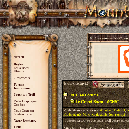
Nous sommes le
27° jour
Accueil
Règles
Les 5 Races
Histoire
Classements
Bienvenue
Invité
Forums
Inscriptions
Jouer son Trõll
Tous les Forums
Packs Graphiques
Le Grand Bazar : ACHAT
Goodies
Modérateurs de ce forum :
Aghabeu
,
Dabihul
,
G
Nous Contacter
Soutenir le Jeu.
Modérateur5
,
Mr x
,
Rouletabille
,
Schtroumpf
,
T
Proposez ici tout ce que votre Trõll désire achete
Notre Boutique.
Liens
Attention
: l'achat d'objets en PX est formelleme