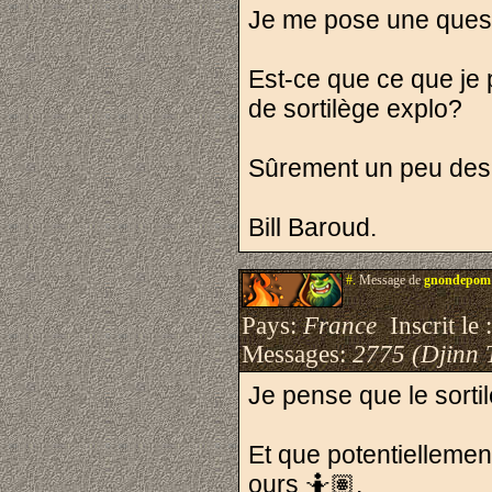
Je me pose une quest
Est-ce que ce que je p
de sortilège explo?
Sûrement un peu des
Bill Baroud.
#.
Message de
gnondepom
Pays:
France
Inscrit le 
Messages:
2775 (Djinn 
Je pense que le sorti
Et que potentiellement
ours 🤷🏽.