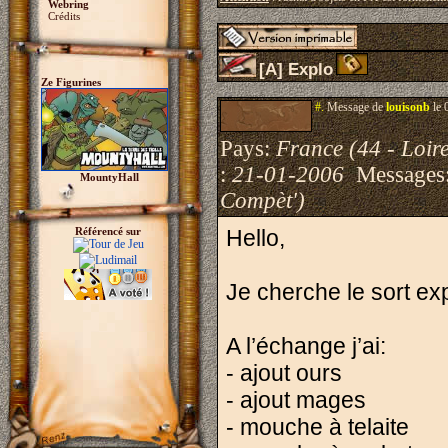
Webring
Crédits
[A] Explo
Ze Figurines
#.
Message de
louisonb
le 
Pays:
France (44 - Loire
:
21-01-2006
Messages
MountyHall
Compèt')
Référencé sur
Hello,
Je cherche le sort exp
A l’échange j’ai:
- ajout ours
- ajout mages
- mouche à telaite