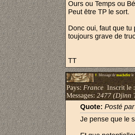
Ours ou Temps ou Béh
Peut être TP le sort.
Donc oui, faut que tu
toujours grave de tru
TT
#.
Message de
machefer
le
Pays:
France
Inscrit le 
Messages:
2477 (Djinn 
Quote:
Posté pa
Je pense que le s