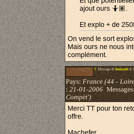
Et que potentielle
ajout ours 🤷🏽.
Et explo + de 25
On vend le sort explo
Mais ours ne nous in
complément.
#.
Message de
louisonb
le 
Pays:
France (44 - Loire
:
21-01-2006
Messages
Compèt')
Merci TT pour ton ret
offre.
Machefer,