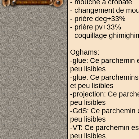
- mouche à crobate
- changement de mo
- prière deg+33%
- prière pv+33%
- coquillage ghimighi
Oghams:
-glue: Ce parchemin es
peu lisibles
-glue: Ce parchemins e
et peu lisibles
-projection: Ce parche
peu lisibles
-GdS: Ce parchemin est
peu lisibles
-VT: Ce parchemin est 
peu lisibles.