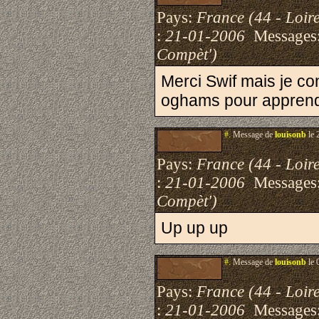
Pays:
France (44 - Loire
:
21-01-2006
Messages
Compèt')
Merci Swif mais je con
oghams pour apprendr
#.
Message de
louisonb
le 
Pays:
France (44 - Loire
:
21-01-2006
Messages
Compèt')
Up up up
#.
Message de
louisonb
le 
Pays:
France (44 - Loire
:
21-01-2006
Messages