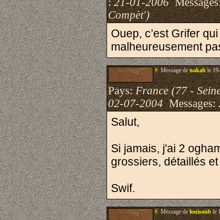
:
21-01-2006
Messages
Compèt')
Ouep, c’est Grifer qui
malheureusement p
#.
Message de
nakab
le 19
Pays:
France (77 - Sein
02-07-2004
Messages:
Salut,
Si jamais, j'ai 2 ogha
grossiers, détaillés et 
Swif.
#.
Message de
louisonb
le 