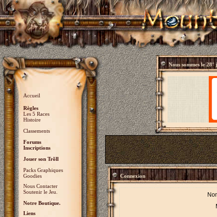
Nous sommes le
28° 
Accueil
Règles
Les 5 Races
Histoire
Classements
Forums
Inscriptions
Jouer son Trõll
Packs Graphiques
Goodies
Connexion
Nous Contacter
Soutenir le Jeu.
Nom
Notre Boutique.
Liens