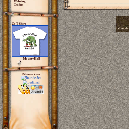
Webring
Crédits
Ze T-Shirt
Vous dev
MountyHall
Référencé sur