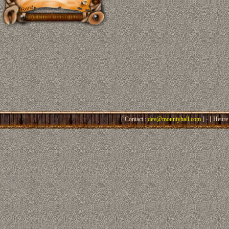
[ Contact :
dev@mountyhall.com
] - [ Heure