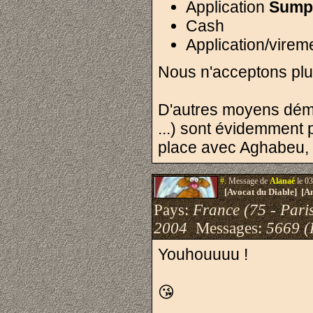
Application
Sump
Cash
Application/virem
Nous n'acceptons plu
D'autres moyens démat
...) sont évidemment p
place avec Aghabeu, R
#.
Message de
Alanaé
le 03
[Avocat du Diable] [A
Pays:
France (75 - Pari
2004
Messages:
5669 (
Youhouuuu !
😘