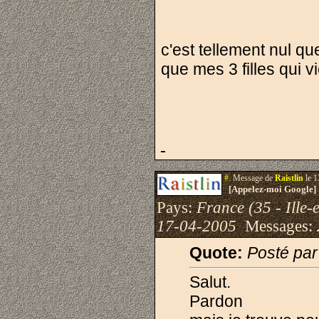
c'est tellement nul q
que mes 3 filles qui 
#.
Message de
Raistlin
le 1
[Appelez-moi Google]
Pays:
France (35 - Ille-e
17-04-2005
Messages:
Quote:
Posté pa
Salut.
Pardon