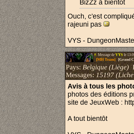
BizZz à bientot
Ouch, c'est compliqu
rajeuni pas
VYS - DungeonMaste
#.
Message de
VYS
le 13-0
[MH Team]
[Grand Cr
Pays:
Belgique (Liège)
I
Messages:
15197 (Liche
Avis à tous les pho
photos des éditions p
site de JeuxWeb : htt
A tout bientôt