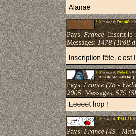
Alanaé
#.
Message de
Denis69
le 0
Pays:
France
Inscrit le 
Messages:
1478 (Trõll 
Inscription fête, c'est 
#.
Message de
Nalesk
le 03
[Ami de MountyHall]
Pays:
France (78 - Yveli
2005
Messages:
579 (S
Eeeeet hop !
#.
Message de
TrôLLè
le 0
Pays:
France (49 - Main