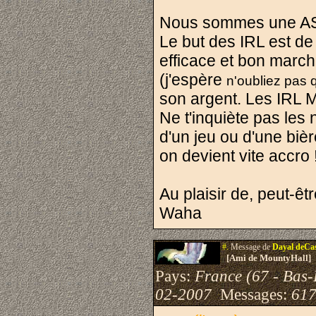
Nous sommes une ASBL
Le but des IRL est de
efficace et bon march
(j'espère
n'oubliez pas 
son argent. Les IRL M
Ne t'inquiète pas les
d'un jeu ou d'une biè
on devient vite accro 
Au plaisir de, peut-êtr
Waha
#.
Message de
Dayal deCa
[Ami de MountyHall]
Pays:
France (67 - Bas-
02-2007
Messages:
617