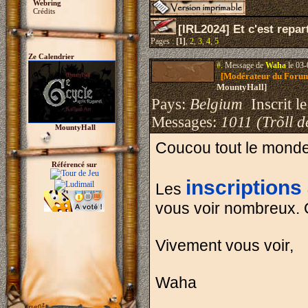
Webring
Crédits
[IRL2024] Et c'est repart
Pages :
[1]
,
2
,
3
,
4
,
5
Ze Calendrier
#.
Message de
Waha
le 03-
[Modérateur du Foru
MountyHall]
Pays:
Belgium
Inscrit le
Messages:
1011 (Trõll d
MountyHall
Coucou tout le monde
Référencé sur
inscriptions 
Les
vous voir nombreux. O
Vivement vous voir,
Waha