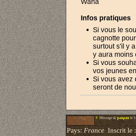
Waha
Infos pratiques
Si vous le sou
cagnotte pour 
surtout s'il y 
y aura moins
Si vous souhai
vos jeunes en
Si vous avez 
seront de nou
#.
Message de
panpan
le 1
Pays:
France
Inscrit le 