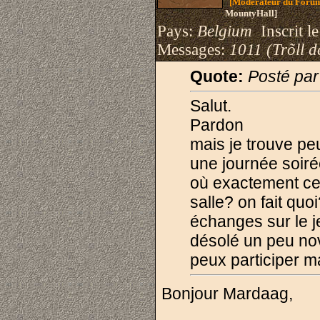
[Modérateur du Foru
MountyHall]
Pays:
Belgium
Inscrit le
Messages:
1011 (Trõll d
Quote:
Posté pa
Salut.
Pardon
mais je trouve peu
une journée soir
où exactement ce
salle? on fait quo
échanges sur le je
désolé un peu nov
peux participer ma
Bonjour Mardaag,