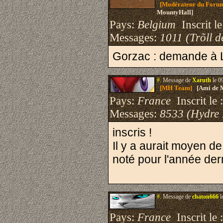
[Modérateur du Foru
MountyHall]
Pays:
Belgium
Inscrit le
Messages:
1011 (Trõll d
Gorzac : demande à Li
#.
Message de
Xaruth
le 0
[MH Team]
[Ami de 
Pays:
France
Inscrit le 
Messages:
8533 (Hydre
inscris !
Il y a aurait moyen de
noté pour l'année der
#.
Message de
chaton666
l
Pays:
France
Inscrit le 