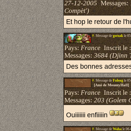
27-12-2005
Messages:
Compèt')
Et hop le retour de l'h
#.
Message de
gorzak
le 05
Pays:
France
Inscrit le 
Messages:
3684 (Djinn 
Des bonnes adresses d
#.
Message de
Fuleng
le 05
[Ami de MountyHall]
Pays:
France
Inscrit le 
Messages:
203 (Golem 
Ouiiiiiii enfiiiiin
#.
Message de
Waha
le 06-