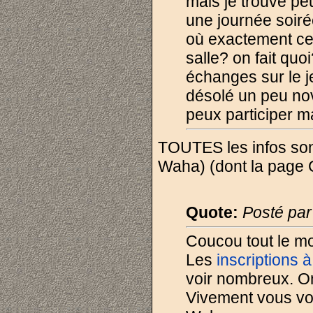
mais je trouve peu
une journée soir
où exactement ce
salle? on fait quo
échanges sur le je
désolé un peu nov
peux participer ma
TOUTES les infos sont
Waha) (dont la page C
Quote:
Posté pa
Coucou tout le m
Les
inscriptions à
voir nombreux. On 
Vivement vous voi