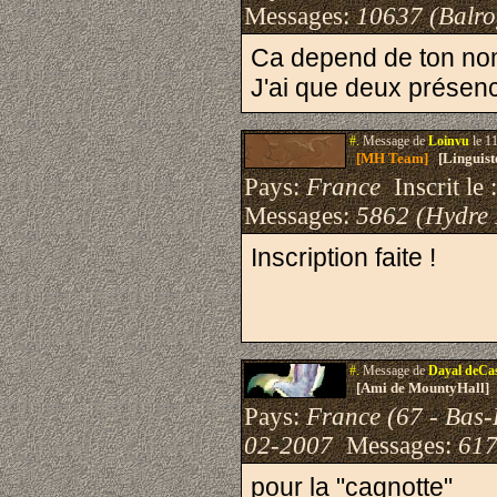
Messages:
10637 (Balro
Ca depend de ton nom 
J'ai que deux présenc
#.
Message de
Loinvu
le 1
[MH Team]
[Linguist
Pays:
France
Inscrit le 
Messages:
5862 (Hydre
Inscription faite !
#.
Message de
Dayal deCa
[Ami de MountyHall]
Pays:
France (67 - Bas-
02-2007
Messages:
617
pour la "cagnotte"