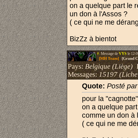
on a quelque part le 
un don à l'Assos ?
( ce qui ne me dérang
BizZz à bientot
#.
Message de
VYS
le 12-0
[MH Team]
[Grand Cr
Pays:
Belgique (Liège)
I
Messages:
15197 (Liche
Quote:
Posté pa
pour la "cagnotte"
on a quelque part
comme un don à l
( ce qui ne me dé