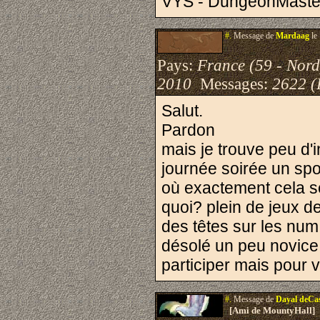
VYS - DungeonMaste
#.
Message de
Mardaag
le
Pays:
France (59 - Nord
2010
Messages:
2622 (
Salut.
Pardon
mais je trouve peu d'
journée soirée un s
où exactement cela se
quoi? plein de jeux d
des têtes sur les num 
désolé un peu novice
participer mais pour v
#.
Message de
Dayal deCa
[Ami de MountyHall]