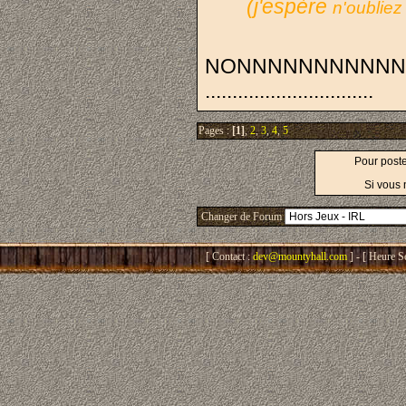
(j'espère
n'oubliez
NONNNNNNNNNNNNN
...............................
Pages :
[1]
,
2
,
3
,
4
,
5
Pour post
Si vous 
Changer de Forum
[ Contact :
dev@mountyhall.com
] - [ Heure S