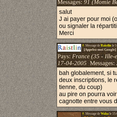
Messages:
91 (Momie B
salut
J ai payer pour moi (o
ou signaler la répartit
Merci
#.
Message de
Raistlin
le 1
[Appelez-moi Google]
Pays:
France (35 - Ille-e
17-04-2005
Messages:
bah globalement, si t
deux inscriptions, le 
tienne, du coup)
au pire on pourra voir
cagnotte entre vous 
#.
Message de
Waha
le 15-