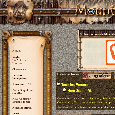
Nous sommes le
Mundidey
Accueil
Règles
Les 5 Races
Histoire
Classements
Bienvenue
Invité
Forums
Inscriptions
Jouer son Trõll
Tous les Forums
Packs Graphiques
Hors Jeux - IRL
Goodies
Modérateurs de ce forum :
Aghabeu
,
Dabihul
,
G
Nous Contacter
Soutenir le Jeu.
Modérateur5
,
Mr x
,
Rouletabille
,
Schtroumpf
,
T
N'oubliez pas de préciser un maximum d'infos sur 
Notre Boutique.
Liens