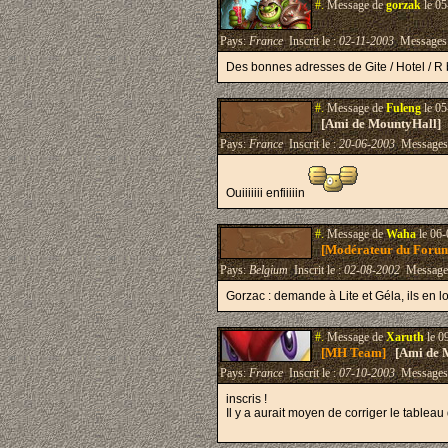
#.
Message de
gorzak
le 05
Pays:
France
Inscrit le :
02-11-2003
Messages
Des bonnes adresses de Gite / Hotel / R
#.
Message de
Fuleng
le 05
[Ami de MountyHall]
Pays:
France
Inscrit le :
20-06-2003
Messages
Ouiiiiiii enfiiiiin
#.
Message de
Waha
le 06-
[Modérateur du Foru
Pays:
Belgium
Inscrit le :
02-08-2002
Message
Gorzac : demande à Lite et Géla, ils en l
#.
Message de
Xaruth
le 0
[MH Team]
[Ami de 
Pays:
France
Inscrit le :
07-10-2003
Messages
inscris !
Il y a aurait moyen de corriger le tableau