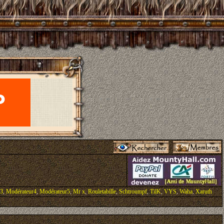
r3
,
Modérateur4
,
Modérateur5
,
Mr x
,
Rouletabille
,
Schtroumpf
,
TilK
,
VYS
,
Waha
,
Xaruth