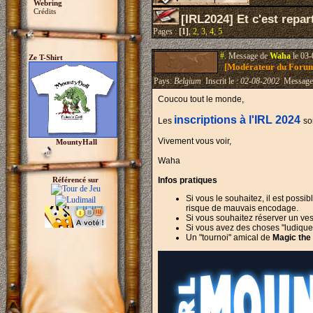
Webring
Crédits
[IRL2024] Et c'est repart
Pages :
[1]
,
2
,
3
,
4
,
5
#.
Message de
Waha
le 03-
Ze T-Shirt
[Modérateur du Foru
Pays:
Belgium
Inscrit le :
02-08-2002
Message
Coucou tout le monde,
inscriptions à l'IRL 2024
Les
so
Vivement vous voir,
MountyHall
Waha
Référencé sur
Infos pratiques
Si vous le souhaitez, il est possi
risque de mauvais encodage.
Si vous souhaitez réserver un vest
Si vous avez des choses "ludiques
Un "tournoi" amical de
Magic the