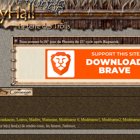
Nous sommes le
26° jour du Phoenix du 25° cycle après Ragnarok
rankausto
,
Loinvu
,
Madère
,
Mamoune
,
Modérateur 6
,
Modérateur1
,
Modérateur2
,
Modérateu
le(s) lieu(x) de rendez-vous, les heures, l'adresse, ...