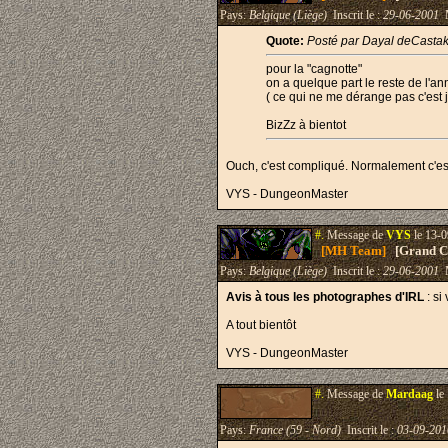
Pays:
Belgique (Liège)
Inscrit le :
29-06-2001
M
Quote:
Posté par Dayal deCasta
pour la "cagnotte"
on a quelque part le reste de l'a
( ce qui ne me dérange pas c'est j
BizZz à bientot
Ouch, c'est compliqué. Normalement c'es
VYS - DungeonMaster
#.
Message de
VYS
le 13-0
[MH Team]
[Grand Cr
Pays:
Belgique (Liège)
Inscrit le :
29-06-2001
M
Avis à tous les photographes d'IRL
: si
A tout bientôt
VYS - DungeonMaster
#.
Message de
Mardaag
le
Pays:
France (59 - Nord)
Inscrit le :
03-09-201