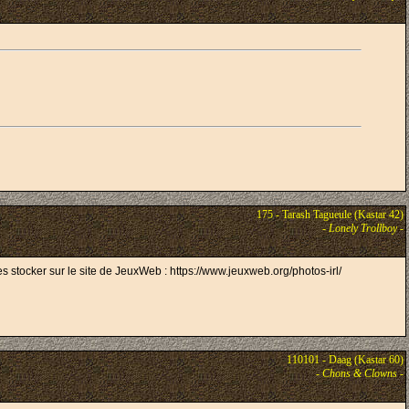
175 - Tarash Tagueule (Kastar 42)
-
Lonely Trollboy
-
s stocker sur le site de JeuxWeb : https://www.jeuxweb.org/photos-irl/
110101 - Daag (Kastar 60)
-
Chons & Clowns
-