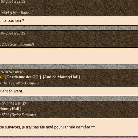
-09-2024 à 22:55
:
3684 (Djinn Tonique)
 bnb pas loin ?
-09-2024 à 23:35
:
203 (Golem Costaud)
09-2024 à 08:46
m]
[Gardienne des GG'] [Ami de MountyHall]
s:
1011 (Trõll de Compèt')
ouent souvent.
9-09-2024 à 19:42
MountyHall]
:
8533 (Hydre Fumante)
 de survivors, je n'ai pas été noté pour l'année dernière ^^