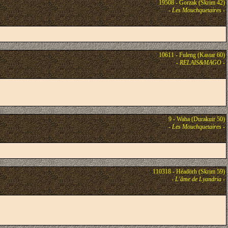
19508 - Gorzak (Skrim 42)
-
Les Mouchquetaires
-
10611 - Fuleng (Kastar 60)
-
RELAIS&MAGO
-
9 - Waha (Durakuir 50)
-
Les Mouchquetaires
-
110318 - Héadörh (Skrim 59)
-
L'âme de Lyandria
-