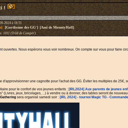
i !
09-2024 à 18:51
m]
[Gardienne des GG'] [Ami de MountyHall]
s:
1011 (Trõll de Compèt')
nt ouvertes. Nous espérons vous voir nombreux. On compte sur vous pour faire circul
ble d'approvisionner une cagnotte pour l'achat des GG. Éviter les multiples de 25€, sur
iaire pour le confort de vos jeunes enfants :
[IRL2024] Aux parents de jeunes enfa
" (Livres, jeux, bricolages, ...) à vendre ou à donner, des tables seront de nouveau
 Gathering
sera organisé samedi soir :
[IRL 2024] - tournoi Magic TG - Commande