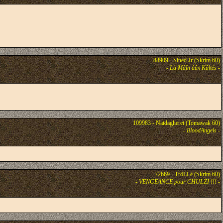
88909 - Sined Jr (Skrim 60)
-
Là Màïn àûx Kûltés
-
109983 - Natdagheret (Tomawak 60)
-
BloodAngels
-
72669 - TrôLLè (Skrim 60)
-
VENGEANCE pour CHULZI !!!
-