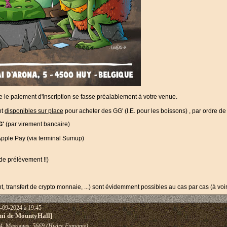
ue le paiement d'inscription se fasse préalablement à votre venue.
nt
disponibles sur place
pour acheter des GG' (I.E. pour les boissons) , par ordre de
G'
(par virement bancaire)
pple Pay (via terminal Sumup)
de prélèvement !!)
 transfert de crypto monnaie, ...) sont évidemment possibles au cas par cas (à voir
-09-2024 à 19:45
mi de MountyHall]
4
Messages:
5669 (Hydre Fumante)