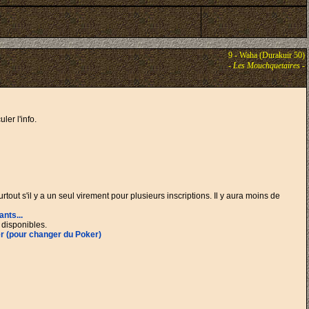
9 - Waha (Durakuir 50)
-
Les Mouchquetaires
-
er l'info.
tout s'il y a un seul virement pour plusieurs inscriptions. Il y aura moins de
nts...
 disponibles.
r (pour changer du Poker)