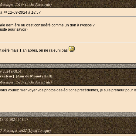
essages:
15197 (Liche Ancestrale)
ka @ 12-09-2024 à 18:57
nnée dernière ou c'est considéré comme un don à l'Assos ?
uste pour savoir)
t géré mais 1 an après, on ne rajeuni pas
9-2024 à 08:51
éateur] [Ami de MountyHall]
essages:
15197 (Liche Ancestrale)
 vous voulez m'envoyer vos photos des éditions précédentes, je suis preneur pour le
 13-09-2024 à 18:57
0
Messages:
2622 (Djinn Tonique)