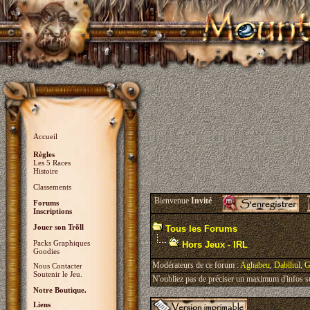
Accueil
Règles
Les 5 Races
Histoire
Classements
Bienvenue
Invité
Forums
Inscriptions
Jouer son Trõll
Tous les Forums
Packs Graphiques
Hors Jeux - IRL
Goodies
Modérateurs de ce forum :
Aghabeu
,
Dabihul
,
G
Nous Contacter
Soutenir le Jeu.
N'oubliez pas de préciser un maximum d'infos sur 
Notre Boutique.
Liens