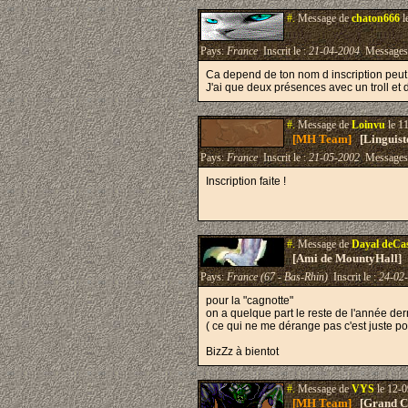
#.
Message de
chaton666
l
Pays:
France
Inscrit le :
21-04-2004
Messages
Ca depend de ton nom d inscription peut
J'ai que deux présences avec un troll et 
#.
Message de
Loinvu
le 1
[MH Team]
[Linguist
Pays:
France
Inscrit le :
21-05-2002
Messages
Inscription faite !
#.
Message de
Dayal deCa
[Ami de MountyHall]
Pays:
France (67 - Bas-Rhin)
Inscrit le :
24-02
pour la "cagnotte"
on a quelque part le reste de l'année de
( ce qui ne me dérange pas c'est juste po
BizZz à bientot
#.
Message de
VYS
le 12-0
[MH Team]
[Grand Cr