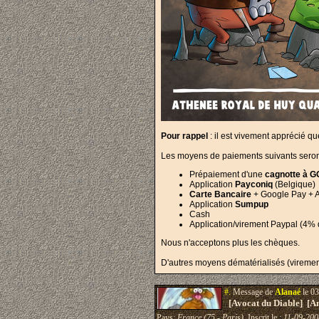
Pour rappel
: il est vivement apprécié q
Les moyens de paiements suivants sero
Prépaiement d'une
cagnotte à G
Application
Payconiq
(Belgique)
Carte Bancaire
+ Google Pay + A
Application
Sumpup
Cash
Application/virement Paypal (4% 
Nous n'acceptons plus les chèques.
D'autres moyens dématérialisés (virement,
#.
Message de
Alanaé
le 03
[Avocat du Diable] [A
Pays:
France (75 - Paris)
Inscrit le :
11-09-200