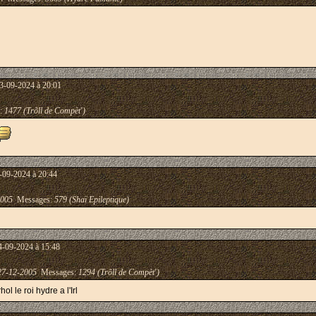
3-09-2024 à 20:01
:
1477 (Trõll de Compèt')
-09-2024 à 20:44
2005
Messages:
579 (Shaï Epileptique)
4-09-2024 à 15:48
27-12-2005
Messages:
1294 (Trõll de Compèt')
l le roi hydre a l'Irl