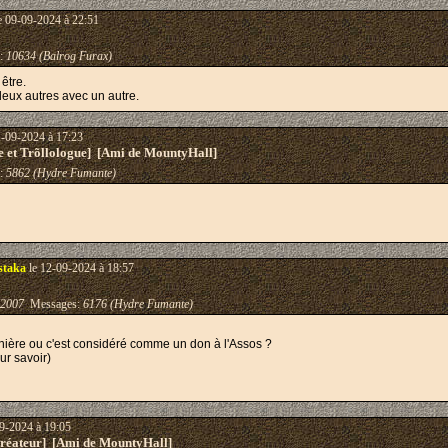
e 09-09-2024 à 22:51
:
10634 (Balrog Furax)
 être.
deux autres avec un autre.
1-09-2024 à 17:23
e et Trõllologue] [Ami de MountyHall]
:
5862 (Hydre Fumante)
staka
le 12-09-2024 à 18:57
-2007
Messages:
6176 (Hydre Fumante)
rnière ou c'est considéré comme un don à l'Assos ?
ur savoir)
9-2024 à 19:05
éateur] [Ami de MountyHall]