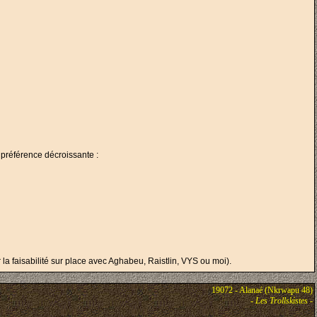
 préférence décroissante :
 la faisabilité sur place avec Aghabeu, Raistlin, VYS ou moi).
19072 - Alanaé (Nkrwapu 48)
-
Les Trollskistes
-