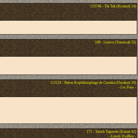
113746 - Tik Tak (Kroneck 14)
109 - Loinvu (Tomawak 35)
113124 - Baron Kophibizuphage de Castaka (Durakuir 29)
-
Les Fous
-
175 - Tarash Tagueule (Kastar 42)
-
Lonely Trollboy
-