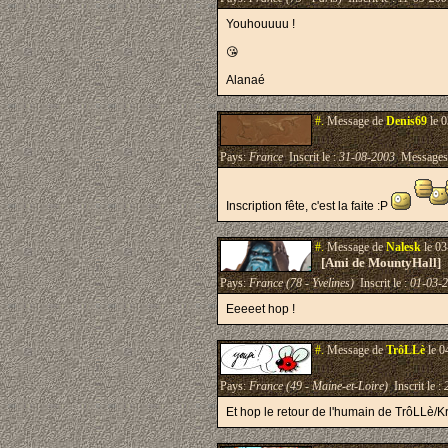
Youhouuuu !
😘
Alanaé
#.
Message de
Denis69
le 0
Pays:
France
Inscrit le :
31-08-2003
Messages
Inscription fête, c'est la faite :P
#.
Message de
Nalesk
le 03
[Ami de MountyHall]
Pays:
France (78 - Yvelines)
Inscrit le :
01-03-
Eeeeet hop !
#.
Message de
TrôLLè
le 0
Pays:
France (49 - Maine-et-Loire)
Inscrit le :
Et hop le retour de l'humain de TrôLLè/Krho