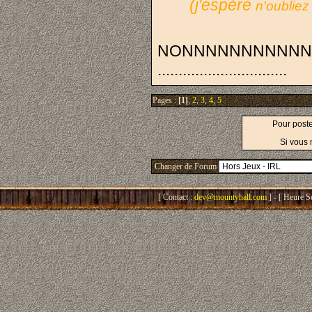
(j'espère
n'oubliez
NONNNNNNNNNNNNN
...............................
Pages :
[1]
,
2
,
3
,
4
,
5
Pour post
Si vous 
Changer de Forum
[ Contact :
dev@mountyhall.com
] - [ Heure S