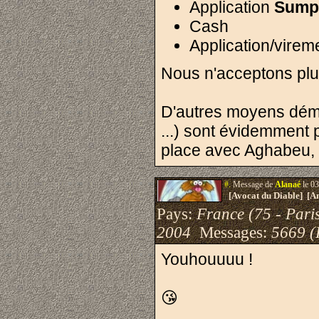
Application
Sump
Cash
Application/virem
Nous n'acceptons plu
D'autres moyens démat
...) sont évidemment p
place avec Aghabeu, R
#.
Message de
Alanaé
le 03
[Avocat du Diable] [A
Pays:
France (75 - Pari
2004
Messages:
5669 (
Youhouuuu !
😘