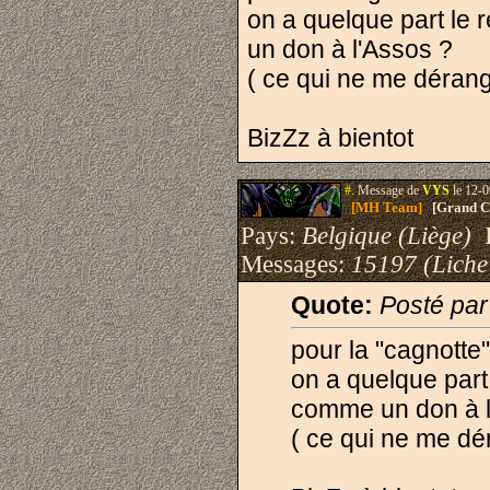
on a quelque part le 
un don à l'Assos ?
( ce qui ne me dérang
BizZz à bientot
#.
Message de
VYS
le 12-0
[MH Team]
[Grand Cr
Pays:
Belgique (Liège)
I
Messages:
15197 (Liche
Quote:
Posté pa
pour la "cagnotte"
on a quelque part
comme un don à l
( ce qui ne me dé