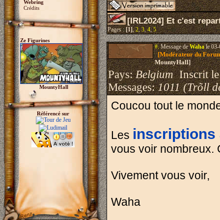
Webring
Crédits
[IRL2024] Et c'est repart
Pages :
[1]
,
2
,
3
,
4
,
5
Ze Figurines
#.
Message de
Waha
le 03-
[Modérateur du Foru
MountyHall]
Pays:
Belgium
Inscrit le
Messages:
1011 (Trõll d
MountyHall
Coucou tout le monde
Référencé sur
inscriptions 
Les
vous voir nombreux. O
Vivement vous voir,
Waha