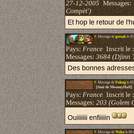
27-12-2005
Messages:
Compèt')
Et hop le retour de l'h
#.
Message de
gorzak
le 05
Pays:
France
Inscrit le 
Messages:
3684 (Djinn 
Des bonnes adresses d
#.
Message de
Fuleng
le 05
[Ami de MountyHall]
Pays:
France
Inscrit le 
Messages:
203 (Golem 
Ouiiiiiii enfiiiiin
#.
Message de
Waha
le 06-