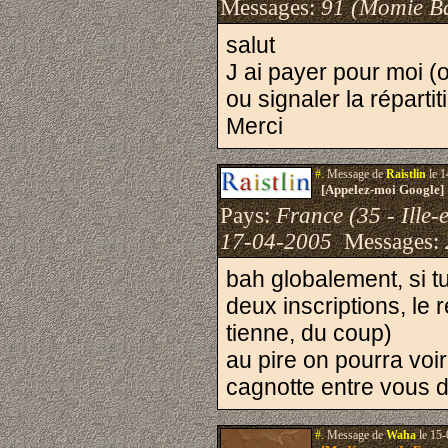
Messages:
91 (Momie B
salut
J ai payer pour moi (o
ou signaler la répartit
Merci
#.
Message de
Raistlin
le 1
[Appelez-moi Google]
Pays:
France (35 - Ille-e
17-04-2005
Messages:
bah globalement, si t
deux inscriptions, le 
tienne, du coup)
au pire on pourra voir
cagnotte entre vous 
#.
Message de
Waha
le 15-