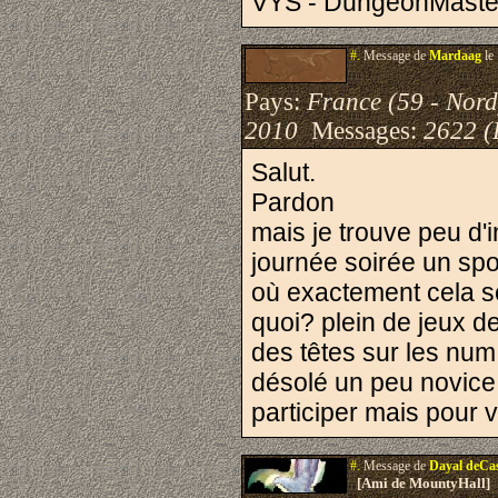
VYS - DungeonMaste
#.
Message de
Mardaag
le
Pays:
France (59 - Nord
2010
Messages:
2622 (
Salut.
Pardon
mais je trouve peu d'
journée soirée un s
où exactement cela se
quoi? plein de jeux d
des têtes sur les num 
désolé un peu novice
participer mais pour v
#.
Message de
Dayal deCa
[Ami de MountyHall]