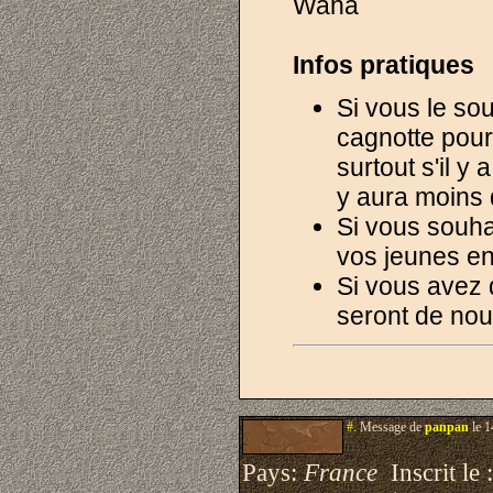
Waha
Infos pratiques
Si vous le sou
cagnotte pour 
surtout s'il y 
y aura moins
Si vous souhai
vos jeunes en
Si vous avez 
seront de nou
#.
Message de
panpan
le 1
Pays:
France
Inscrit le 