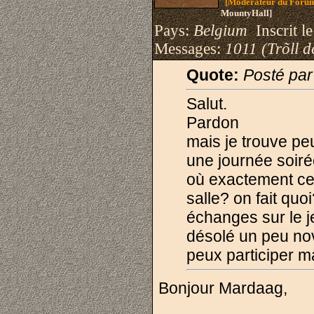
[Modérateur du Foru
MountyHall]
Pays:
Belgium
Inscrit le
Messages:
1011 (Trõll d
Quote:
Posté pa
Salut.
Pardon
mais je trouve peu
une journée soir
où exactement ce
salle? on fait quo
échanges sur le je
désolé un peu nov
peux participer ma
Bonjour Mardaag,