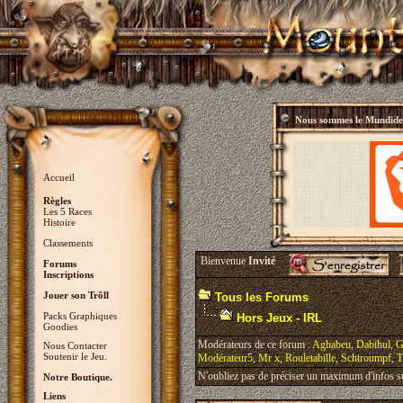
Nous sommes le
Mundidey
Accueil
Règles
Les 5 Races
Histoire
Classements
Bienvenue
Invité
Forums
Inscriptions
Jouer son Trõll
Tous les Forums
Packs Graphiques
Hors Jeux - IRL
Goodies
Modérateurs de ce forum :
Aghabeu
,
Dabihul
,
G
Nous Contacter
Soutenir le Jeu.
Modérateur5
,
Mr x
,
Rouletabille
,
Schtroumpf
,
T
N'oubliez pas de préciser un maximum d'infos sur 
Notre Boutique.
Liens