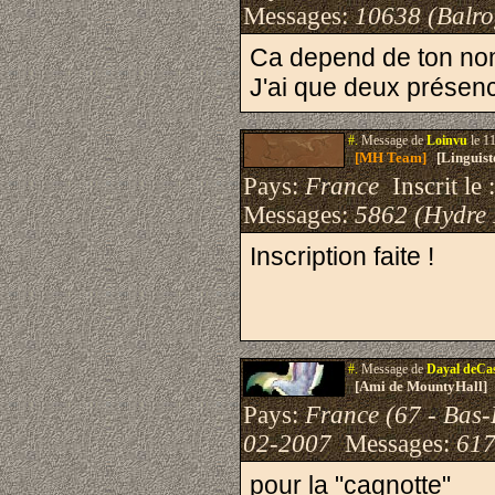
Messages:
10638 (Balro
Ca depend de ton nom 
J'ai que deux présenc
#.
Message de
Loinvu
le 1
[MH Team]
[Linguist
Pays:
France
Inscrit le 
Messages:
5862 (Hydre
Inscription faite !
#.
Message de
Dayal deCa
[Ami de MountyHall]
Pays:
France (67 - Bas-
02-2007
Messages:
617
pour la "cagnotte"