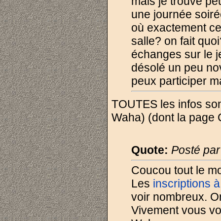
mais je trouve peu
une journée soir
où exactement ce
salle? on fait quo
échanges sur le je
désolé un peu nov
peux participer ma
TOUTES les infos sont
Waha) (dont la page C
Quote:
Posté pa
Coucou tout le m
Les
inscriptions à
voir nombreux. On 
Vivement vous voi