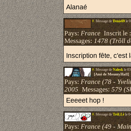
Alanaé
#.
Message de
Denis69
le 0
Pays:
France
Inscrit le 
Messages:
1478 (Trõll 
Inscription fête, c'est 
#.
Message de
Nalesk
le 03
[Ami de MountyHall]
Pays:
France (78 - Yveli
2005
Messages:
579 (S
Eeeeet hop !
#.
Message de
TrôLLè
le 0
Pays:
France (49 - Main