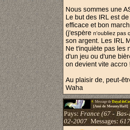
Nous sommes une ASBL
Le but des IRL est de
efficace et bon march
(j'espère
n'oubliez pas 
son argent. Les IRL M
Ne t'inquiète pas les
d'un jeu ou d'une biè
on devient vite accro 
Au plaisir de, peut-êtr
Waha
#.
Message de
Dayal deCa
[Ami de MountyHall]
Pays:
France (67 - Bas-
02-2007
Messages:
617