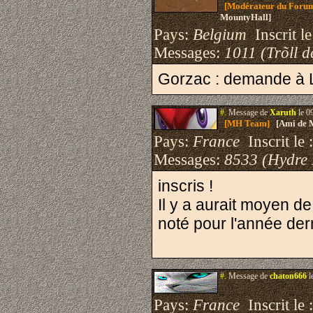
[Modérateur du Foru
MountyHall]
Pays:
Belgium
Inscrit le
Messages:
1011 (Trõll d
Gorzac : demande à Li
#.
Message de
Xaruth
le 0
[MH Team]
[Ami de 
Pays:
France
Inscrit le 
Messages:
8533 (Hydre
inscris !
Il y a aurait moyen de
noté pour l'année der
#.
Message de
chaton666
l
Pays:
France
Inscrit le 