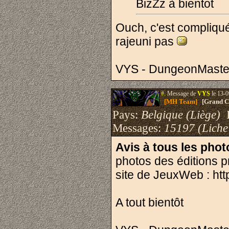
BizZz à bientot
Ouch, c'est compliqu
rajeuni pas
VYS - DungeonMaste
#.
Message de
VYS
le 13-0
[MH Team]
[Grand Cr
Pays:
Belgique (Liège)
I
Messages:
15197 (Liche
Avis à tous les pho
photos des éditions p
site de JeuxWeb : htt
A tout bientôt