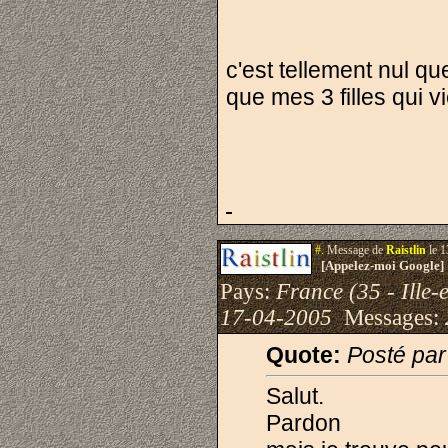
c'est tellement nul q
que mes 3 filles qui 
#.
Message de
Raistlin
le 1
[Appelez-moi Google]
Pays:
France (35 - Ille-e
17-04-2005
Messages:
Quote:
Posté pa
Salut.
Pardon