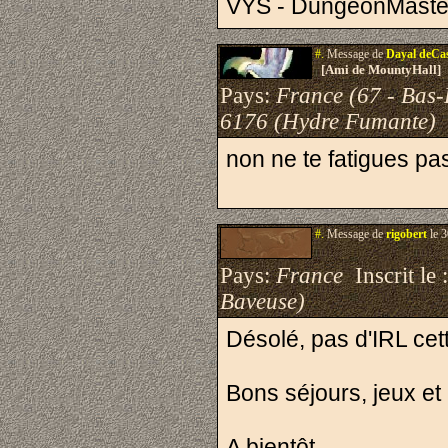
VYS - DungeonMaste
#.
Message de
Dayal deCa
[Ami de MountyHall]
Pays:
France (67 - Bas-
6176 (Hydre Fumante)
non ne te fatigues pa
#.
Message de
rigobert
le 3
Pays:
France
Inscrit le 
Baveuse)
Désolé, pas d'IRL cette
Bons séjours, jeux et 
A bientôt