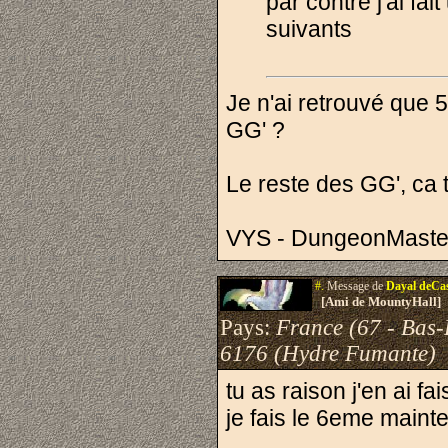
par contre j'ai f
suivants
Je n'ai retrouvé que 
GG' ?
Le reste des GG', ca t
VYS - DungeonMaste
#.
Message de
Dayal deCa
[Ami de MountyHall]
Pays:
France (67 - Bas-
6176 (Hydre Fumante)
tu as raison j'en ai fa
je fais le 6eme maint