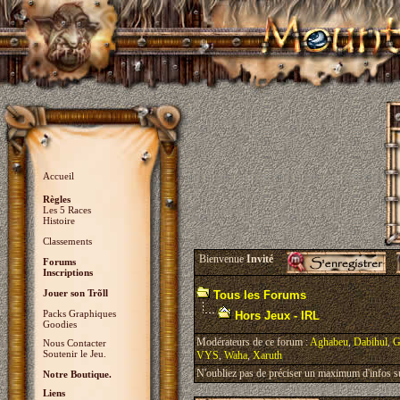
Accueil
Règles
Les 5 Races
Histoire
Classements
Bienvenue
Invité
Forums
Inscriptions
Jouer son Trõll
Tous les Forums
Packs Graphiques
Hors Jeux - IRL
Goodies
Modérateurs de ce forum :
Aghabeu
,
Dabihul
,
G
Nous Contacter
Soutenir le Jeu.
VYS
,
Waha
,
Xaruth
N'oubliez pas de préciser un maximum d'infos sur 
Notre Boutique.
Liens