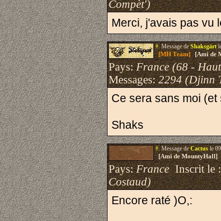
Compèt')
Merci, j'avais pas vu
#.
Message de
Shaksgärt
l
[MH Team]
[Ami de 
Pays:
France (68 - Haut
Messages:
2294 (Djinn 
Ce sera sans moi (et
Shaks
#.
Message de
Cactus
le 09
[Ami de MountyHall]
Pays:
France
Inscrit le 
Costaud)
Encore raté )O,: