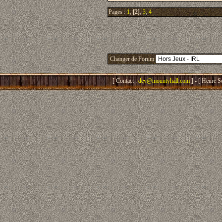
Pages :
1
,
[2]
,
3
,
4
Changer de Forum
[ Contact :
dev@mountyhall.com
] - [ Heure S