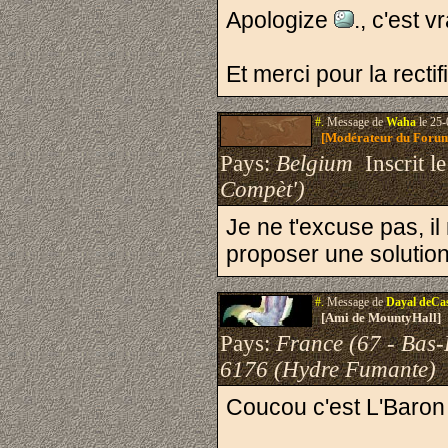
Apologize
., c'est 
Et merci pour la recti
#.
Message de
Waha
le 25-
[Modérateur du Foru
Pays:
Belgium
Inscrit le
Compèt')
Je ne t'excuse pas, il
proposer une solution
#.
Message de
Dayal deCa
[Ami de MountyHall]
Pays:
France (67 - Bas-
6176 (Hydre Fumante)
Coucou c'est L'Baron