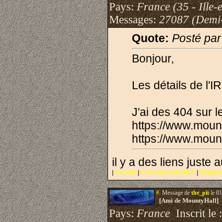
Pays:
France (35 - Ille-e
Messages:
27087 (Demi
Quote:
Posté par
Bonjour,
Les détails de l'IR
J'ai des 404 sur l
https://www.moun
https://www.moun
il y a des liens juste
|
Accueil
|
C'est quoi une IRL?
|
Organis
#.
Message de
the_pit
le 01
[Ami de MountyHall]
Pays:
France
Inscrit le 