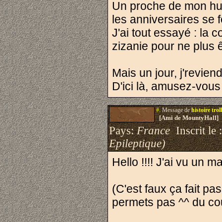
Un proche de mon huma
les anniversaires se f
J'ai tout essayé : la 
zizanie pour ne plus ê
Mais un jour, j'reviend
D'ici là, amusez-vo
#.
Message de
histoire troll
[Ami de MountyHall]
Pays:
France
Inscrit le 
Epileptique)
Hello !!!! J'ai vu un m
(C'est faux ça fait pa
permets pas ^^ du co