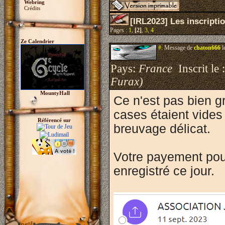
Webring
Crédits
[IRL2023] Les inscripti
Pages :
1
,
[2]
,
3
,
4
Ze Calendrier
#.
Message de
chaton666
l
Pays:
France
Inscrit le 
Furax)
MountyHall
Ce n'est pas bien g
cases étaient vides 
Référencé sur
breuvage délicat.
Votre payement pour 
enregistré ce jour.