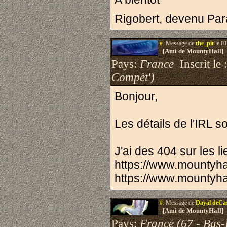
Rigobert, devenu Pa
#.
Message de
the_pit
le 01
[Ami de MountyHall]
Pays:
France
Inscrit le 
Compèt')
Bonjour,
Les détails de l'IRL so
J'ai des 404 sur les l
https://www.mountyha
https://www.mountyha
#.
Message de
Dayal deCa
[Ami de MountyHall]
Pays:
France (67 - Bas-