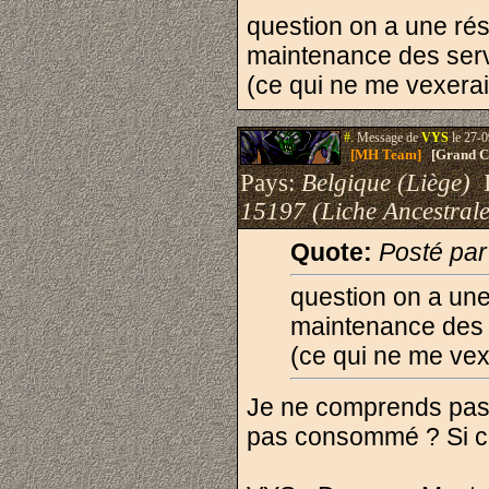
question on a une rés
maintenance des ser
(ce qui ne me vexera
#.
Message de
VYS
le 27-0
[MH Team]
[Grand Cr
Pays:
Belgique (Liège)
I
15197 (Liche Ancestrale
Quote:
Posté pa
question on a une
maintenance des 
(ce qui ne me vex
Je ne comprends pas 
pas consommé ? Si c'e