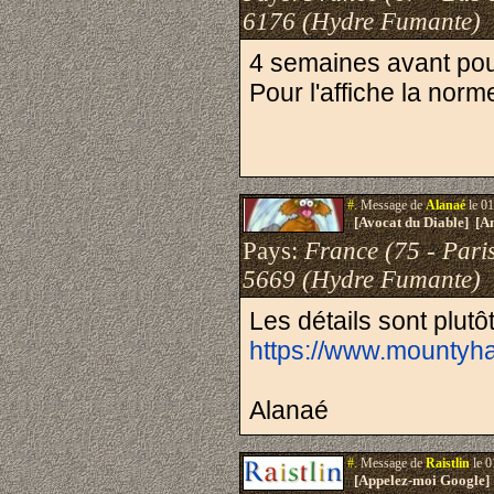
6176 (Hydre Fumante)
4 semaines avant pour
Pour l'affiche la norme
#.
Message de
Alanaé
le 01
[Avocat du Diable] [A
Pays:
France (75 - Pari
5669 (Hydre Fumante)
Les détails sont plutôt
https://www.mountyh
Alanaé
#.
Message de
Raistlin
le 0
[Appelez-moi Google]