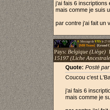
j'ai fais 6 inscription
mais comme je suis un
par contre j'ai fait 
#.
Message de
VYS
le 27-0
[MH Team]
[Grand Cr
Pays:
Belgique (Liège)
I
15197 (Liche Ancestrale
Quote:
Posté pa
Coucou c'est L'B
j'ai fais 6 inscrip
mais comme je sui