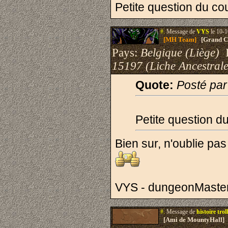
Petite question du co
#.
Message de
VYS
le 10-1
[MH Team]
[Grand Cr
Pays:
Belgique (Liège)
I
15197 (Liche Ancestrale
Quote:
Posté par
Petite question d
Bien sur, n'oublie pas
VYS - dungeonMaste
#.
Message de
histoire troll
[Ami de MountyHall]