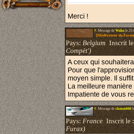
Merci !
#.
Message de
Waha
le 25-
[Modérateur du Foru
Pays:
Belgium
Inscrit le
Compèt')
A ceux qui souhaitera
Pour que l'approvisio
moyen simple. Il suffi
La meilleure manière 
Impatiente de vous re
#.
Message de
chaton666
l
Pays:
France
Inscrit le 
Furax)