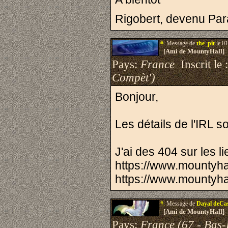
Rigobert, devenu Pa
#.
Message de
the_pit
le 01
[Ami de MountyHall]
Pays:
France
Inscrit le 
Compèt')
Bonjour,
Les détails de l'IRL so
J'ai des 404 sur les l
https://www.mountyha
https://www.mountyha
#.
Message de
Dayal deCa
[Ami de MountyHall]
Pays:
France (67 - Bas-