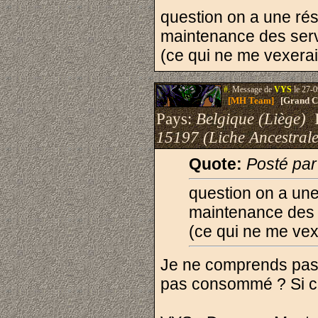
question on a une rés
maintenance des ser
(ce qui ne me vexera
#.
Message de
VYS
le 27-0
[MH Team]
[Grand Cr
Pays:
Belgique (Liège)
I
15197 (Liche Ancestrale
Quote:
Posté pa
question on a une
maintenance des 
(ce qui ne me vex
Je ne comprends pas 
pas consommé ? Si c'e