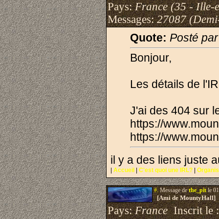
Pays:
France (35 - Ille-e
Messages:
27087 (Demi
Quote:
Posté par
Bonjour,
Les détails de l'IR
J'ai des 404 sur l
https://www.moun
https://www.moun
il y a des liens juste
|
Accueil
|
C'est quoi une IRL?
|
Organis
#.
Message de
the_pit
le 01
[Ami de MountyHall]
Pays:
France
Inscrit le 