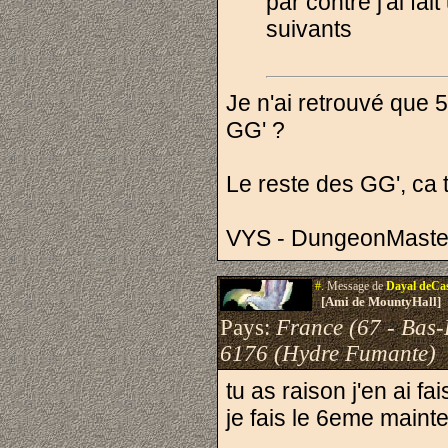
par contre j'ai f
suivants
Je n'ai retrouvé que 
GG' ?
Le reste des GG', ca t
VYS - DungeonMaste
#.
Message de
Dayal deCa
[Ami de MountyHall]
Pays:
France (67 - Bas-
6176 (Hydre Fumante)
tu as raison j'en ai fa
je fais le 6eme maint