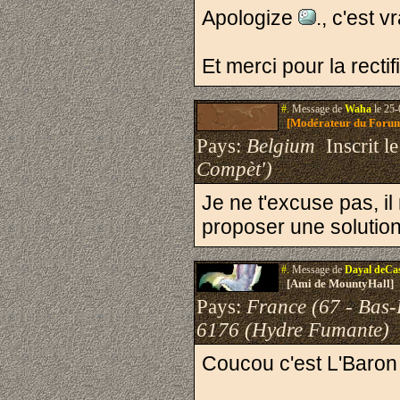
Apologize
., c'est 
Et merci pour la recti
#.
Message de
Waha
le 25-
[Modérateur du Foru
Pays:
Belgium
Inscrit le
Compèt')
Je ne t'excuse pas, il
proposer une solution
#.
Message de
Dayal deCa
[Ami de MountyHall]
Pays:
France (67 - Bas-
6176 (Hydre Fumante)
Coucou c'est L'Baron