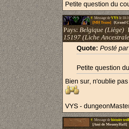
Petite question du co
#.
Message de
VYS
le 10-1
[MH Team]
[Grand Cr
Pays:
Belgique (Liège)
I
15197 (Liche Ancestrale
Quote:
Posté par
Petite question d
Bien sur, n'oublie pas
VYS - dungeonMaste
#.
Message de
histoire troll
[Ami de MountyHall]