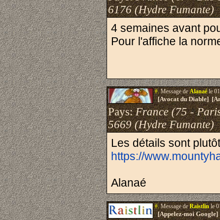
6176 (Hydre Fumante)
4 semaines avant pour
Pour l'affiche la norme
#.
Message de
Alanaé
le 01
[Avocat du Diable] [A
Pays:
France (75 - Pari
5669 (Hydre Fumante)
Les détails sont plutôt
https://www.mountyh
Alanaé
#.
Message de
Raistlin
le 0
[Appelez-moi Google]