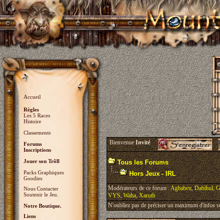
Accueil
Règles
Les 5 Races
Histoire
Classements
Bienvenue
Invité
Forums
Inscriptions
Jouer son Trõll
Tous les Forums
Packs Graphiques
Hors Jeux - IRL
Goodies
Modérateurs de ce forum :
Aghabeu
,
Dabihul
,
G
Nous Contacter
Soutenir le Jeu.
VYS
,
Waha
,
Xaruth
N'oubliez pas de préciser un maximum d'infos sur 
Notre Boutique.
Liens