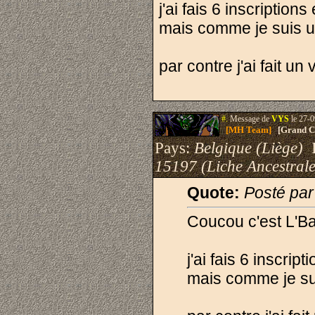
j'ai fais 6 inscription
mais comme je suis un
par contre j'ai fait 
#.
Message de
VYS
le 27-0
[MH Team]
[Grand Cr
Pays:
Belgique (Liège)
I
15197 (Liche Ancestrale
Quote:
Posté pa
Coucou c'est L'B
j'ai fais 6 inscrip
mais comme je sui