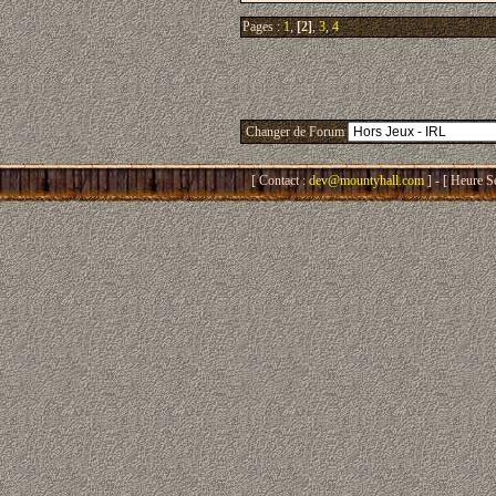
Pages :
1
,
[2]
,
3
,
4
Changer de Forum
[ Contact :
dev@mountyhall.com
] - [ Heure S