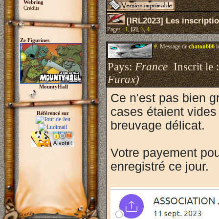
Webring
Crédits
[IRL2023] Les inscripti
Pages :
1
,
[2]
,
3
,
4
Ze Figurines
#.
Message de
chaton666
l
Pays:
France
Inscrit le 
Furax)
MountyHall
Ce n'est pas bien g
cases étaient vides 
Référencé sur
breuvage délicat.
Votre payement pour 
enregistré ce jour.