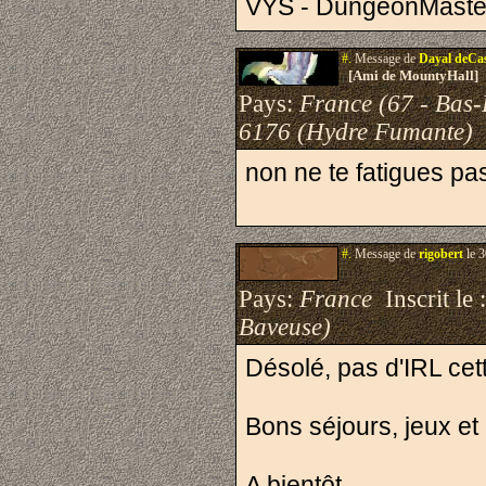
VYS - DungeonMaste
#.
Message de
Dayal deCa
[Ami de MountyHall]
Pays:
France (67 - Bas-
6176 (Hydre Fumante)
non ne te fatigues pa
#.
Message de
rigobert
le 3
Pays:
France
Inscrit le 
Baveuse)
Désolé, pas d'IRL cette
Bons séjours, jeux et 
A bientôt