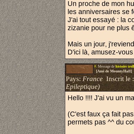
Un proche de mon huma
les anniversaires se f
J'ai tout essayé : la 
zizanie pour ne plus ê
Mais un jour, j'reviend
D'ici là, amusez-vo
#.
Message de
histoire troll
[Ami de MountyHall]
Pays:
France
Inscrit le 
Epileptique)
Hello !!!! J'ai vu un m
(C'est faux ça fait pa
permets pas ^^ du co