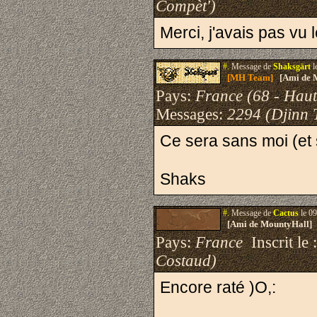
Compèt')
Merci, j'avais pas vu
#.
Message de
Shaksgärt
l
[MH Team]
[Ami de 
Pays:
France (68 - Haut
Messages:
2294 (Djinn 
Ce sera sans moi (et
Shaks
#.
Message de
Cactus
le 09
[Ami de MountyHall]
Pays:
France
Inscrit le 
Costaud)
Encore raté )O,: