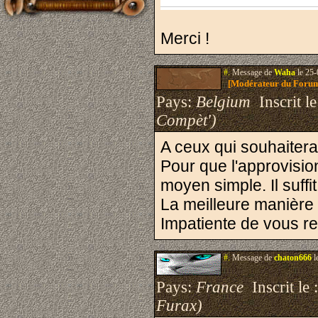
Merci !
#.
Message de
Waha
le 25-
[Modérateur du Foru
Pays:
Belgium
Inscrit le
Compèt')
A ceux qui souhaitera
Pour que l'approvisio
moyen simple. Il suffi
La meilleure manière 
Impatiente de vous re
#.
Message de
chaton666
l
Pays:
France
Inscrit le 
Furax)