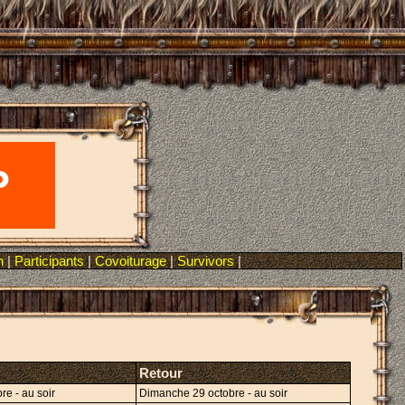
n
|
Participants
|
Covoiturage
|
Survivors
|
Retour
re - au soir
Dimanche 29 octobre - au soir