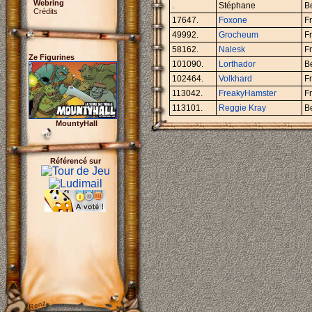
Webring
.
Stéphane
B
Crédits
17647.
Foxone
F
49992.
Grocheum
F
58162.
Nalesk
Fr
Ze Figurines
101090.
Lorthador
B
102464.
Volkhard
F
113042.
FreakyHamster
F
113101.
Reggie Kray
B
MountyHall
Référencé sur