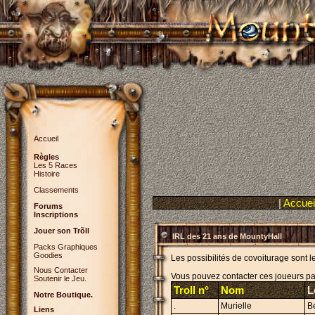
Accueil
Règles
Les 5 Races
Histoire
Classements
|
Accuei
Forums
Inscriptions
Jouer son Trõll
IRL des 21 ans de MountyHall
Packs Graphiques
Goodies
Les possibilités de covoiturage sont l
Nous Contacter
Vous pouvez contacter ces joueurs pa
Soutenir le Jeu.
Troll n°
Nom
L
Notre Boutique.
.
Murielle
B
Liens