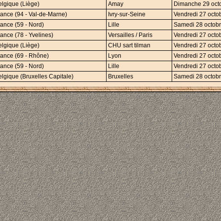
elgique (Liège)
Amay
Dimanche 29 octo
rance (94 - Val-de-Marne)
Ivry-sur-Seine
Vendredi 27 octob
rance (59 - Nord)
Lille
Samedi 28 octobr
ance (78 - Yvelines)
Versailles / Paris
Vendredi 27 octob
elgique (Liège)
CHU sart tilman
Vendredi 27 octob
rance (69 - Rhône)
Lyon
Vendredi 27 octob
rance (59 - Nord)
Lille
Vendredi 27 octob
elgique (Bruxelles Capitale)
Bruxelles
Samedi 28 octobr