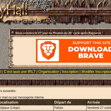
Nous sommes le
27° jour du Phoenix du 25° cycle après Ragnarok
l
|
C'est quoi une IRL?
|
Organisation
|
Inscription
|
Modifier Inscriptio
es suivantes :
r mail ou par messagerie interne.
ocalisation
Départ de
Arrivée
elgique (Liège)
Fallais
Vendredi 27 octob