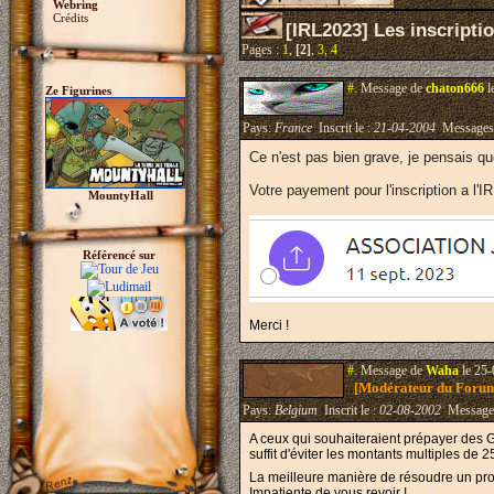
Webring
Crédits
[IRL2023] Les inscripti
Pages :
1
,
[2]
,
3
,
4
#.
Message de
chaton666
l
Ze Figurines
Pays:
France
Inscrit le :
21-04-2004
Messages
Ce n'est pas bien grave, je pensais qu
Votre payement pour l'inscription a l'
IR
MountyHall
Référencé sur
Merci !
#.
Message de
Waha
le 25-
[Modérateur du Foru
Pays:
Belgium
Inscrit le :
02-08-2002
Message
A ceux qui souhaiteraient prépayer des GG
suffit d'éviter les montants multiples de 2
La meilleure manière de résoudre un prob
Impatiente de vous revoir !