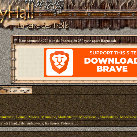
Nous sommes le
27° jour du Phoenix du 25° cycle après Ragnarok
rankausto
,
Loinvu
,
Madère
,
Mamoune
,
Modérateur 6
,
Modérateur1
,
Modérateur2
,
Modérateu
le(s) lieu(x) de rendez-vous, les heures, l'adresse, ...