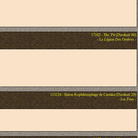
17102 - The_Pit (Durakuir 60)
-
La Légion Des Ombres
-
113124 - Baron Kophibizuphage de Castaka (Durakuir 29)
-
Les Fous
-