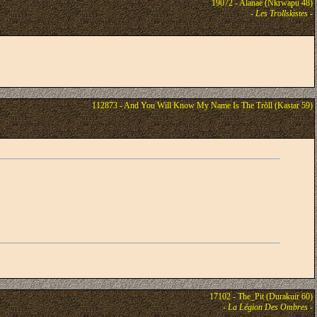
19072 - Alanaé (Nkrwapu 48)
-
Les Trollskistes
-
112873 - And You Will Know My Name Is The Trõll (Kastar 59)
17102 - The_Pit (Durakuir 60)
-
La Légion Des Ombres
-