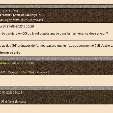
9-2023 à 10:45
éateur] [Ami de MountyHall]
essages:
15197 (Liche Ancestrale)
ka @ 27-09-2023 à 10:29
née dernière en GG ou le reliquat est partie dans la maintenance des serveur ?
 as des GG' prépayés de l'année passée que tu n'as pas consommé ? Si c'est le cas
rien ne se crée
staka
le 27-09-2023 à 10:46
-2007
Messages:
6176 (Hydre Fumante)
0-09-2023 à 09:28
:
53 (Momie Baveuse)