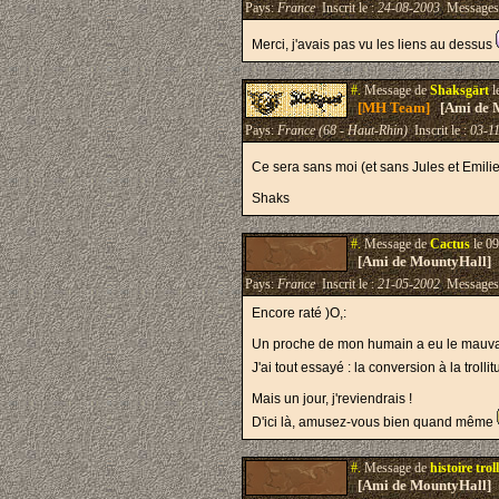
Pays:
France
Inscrit le :
24-08-2003
Messages
Merci, j'avais pas vu les liens au dessus
#.
Message de
Shaksgärt
l
[MH Team]
[Ami de 
Pays:
France (68 - Haut-Rhin)
Inscrit le :
03-1
Ce sera sans moi (et sans Jules et Emil
Shaks
#.
Message de
Cactus
le 09
[Ami de MountyHall]
Pays:
France
Inscrit le :
21-05-2002
Messages
Encore raté )O,:
Un proche de mon humain a eu le mauvais g
J'ai tout essayé : la conversion à la trol
Mais un jour, j'reviendrais !
D'ici là, amusez-vous bien quand même
#.
Message de
histoire troll
[Ami de MountyHall]