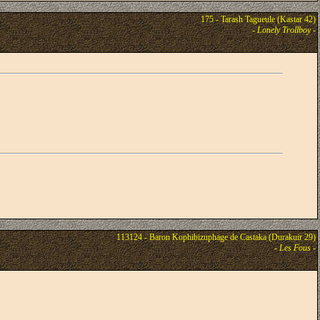
175 - Tarash Tagueule (Kastar 42)
-
Lonely Trollboy
-
113124 - Baron Kophibizuphage de Castaka (Durakuir 29)
-
Les Fous
-