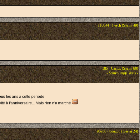
110844 - Pesch (Skrim 49)
185 - Cactus (Skrim 60)
-
Schtroumpfs Verts
-
ous les ans à cette période.
vité à l'anniversaire... Mais rien n'a marché
96958 - bouzou (Kastar 24)