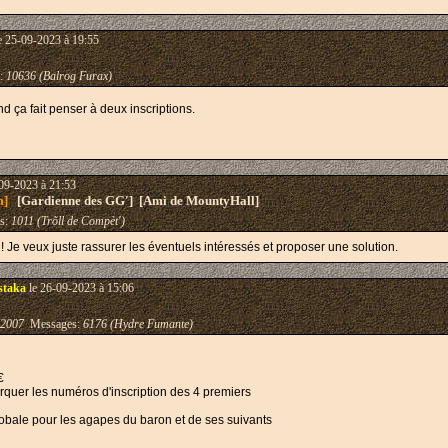
e 25-09-2023 à 19:55
:
10636 (Balrog Furax)
ond ça fait penser à deux inscriptions.
09-2023 à 21:53
m]
[Gardienne des GG'] [Ami de MountyHall]
s:
1011 (Trõll de Compèt')
r ! Je veux juste rassurer les éventuels intéressés et proposer une solution.
staka
le 26-09-2023 à 15:06
-2007
Messages:
6176 (Hydre Fumante)
€
rquer les numéros d'inscription des 4 premiers
globale pour les agapes du baron et de ses suivants