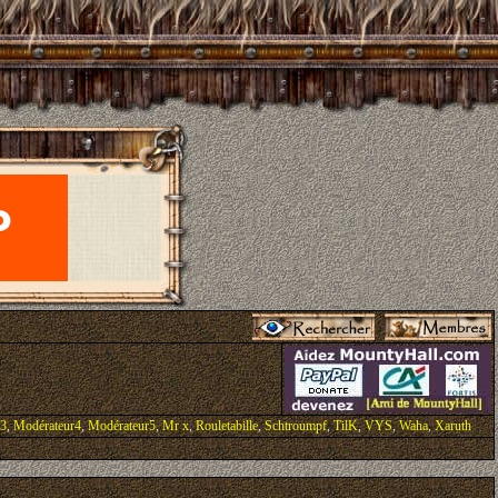
r3
,
Modérateur4
,
Modérateur5
,
Mr x
,
Rouletabille
,
Schtroumpf
,
TilK
,
VYS
,
Waha
,
Xaruth