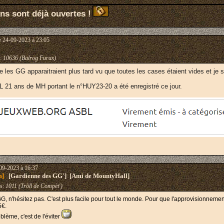
ons sont déjà ouvertes !
e 24-09-2023 à 23:05
:
10636 (Balrog Furax)
e les GG apparaitraient plus tard vu que toutes les cases étaient vides et je 
L
21 ans de MH portant le n°HUY23-20 a été enregistré ce jour.
09-2023 à 16:37
m]
[Gardienne des GG'] [Ami de MountyHall]
s:
1011 (Trõll de Compèt')
, n'hésitez pas. C'est plus facile pour tout le monde. Pour que l'approvisionnement
5€.
lème, c'est de l'éviter