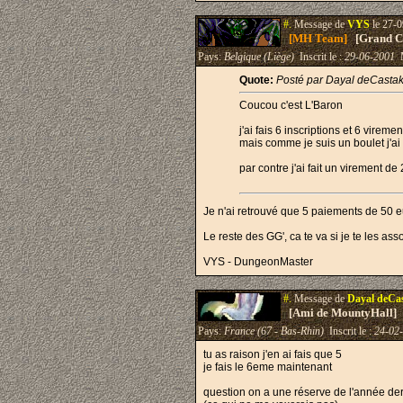
#.
Message de
VYS
le 27-0
[MH Team]
[Grand Cr
Pays:
Belgique (Liège)
Inscrit le :
29-06-2001
M
Quote:
Posté par Dayal deCasta
Coucou c'est L'Baron
j'ai fais 6 inscriptions et 6 vireme
mais comme je suis un boulet j'ai
par contre j'ai fait un virement 
Je n'ai retrouvé que 5 paiements de 50 e
Le reste des GG', ca te va si je te les ass
VYS - DungeonMaster
#.
Message de
Dayal deCa
[Ami de MountyHall]
Pays:
France (67 - Bas-Rhin)
Inscrit le :
24-02
tu as raison j'en ai fais que 5
je fais le 6eme maintenant
question on a une réserve de l'année der