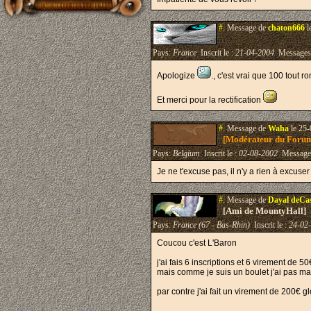
#.
Message de
chaton666
l
Pays:
France
Inscrit le :
21-04-2004
Messages
Apologize
., c'est vrai que 100 tout r
Et merci pour la rectification
#.
Message de
Waha
le 25-
[Modérateur du Foru
Pays:
Belgium
Inscrit le :
02-08-2002
Message
Je ne t'excuse pas, il n'y a rien à excuse
#.
Message de
Dayal deCa
[Ami de MountyHall]
Pays:
France (67 - Bas-Rhin)
Inscrit le :
24-02
Coucou c'est L'Baron
j'ai fais 6 inscriptions et 6 virement de 50
mais comme je suis un boulet j'ai pas ma
par contre j'ai fait un virement de 200€ 