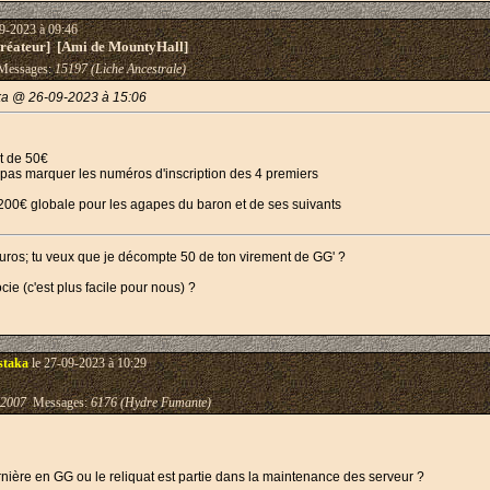
9-2023 à 09:46
éateur] [Ami de MountyHall]
essages:
15197 (Liche Ancestrale)
ka @ 26-09-2023 à 15:06
nt de 50€
 pas marquer les numéros d'inscription des 4 premiers
de 200€ globale pour les agapes du baron et de ses suivants
uros; tu veux que je décompte 50 de ton virement de GG' ?
ocie (c'est plus facile pour nous) ?
staka
le 27-09-2023 à 10:29
-2007
Messages:
6176 (Hydre Fumante)
nière en GG ou le reliquat est partie dans la maintenance des serveur ?