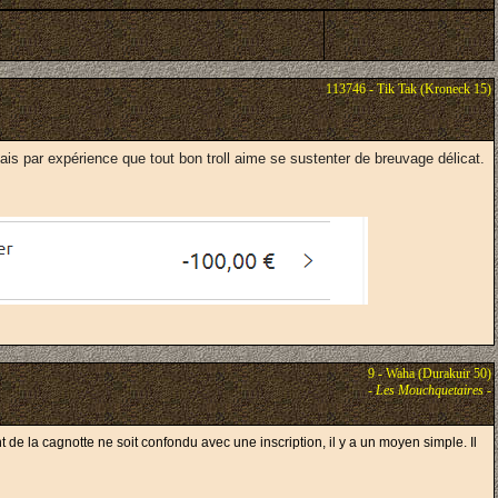
113746 - Tik Tak (Kroneck 15)
sais par expérience que tout bon troll aime se sustenter de breuvage délicat.
9 - Waha (Durakuir 50)
-
Les Mouchquetaires
-
 de la cagnotte ne soit confondu avec une inscription, il y a un moyen simple. Il