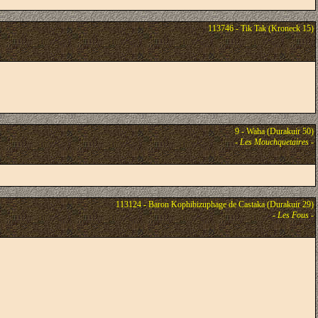
113746 - Tik Tak (Kroneck 15)
9 - Waha (Durakuir 50)
-
Les Mouchquetaires
-
113124 - Baron Kophibizuphage de Castaka (Durakuir 29)
-
Les Fous
-