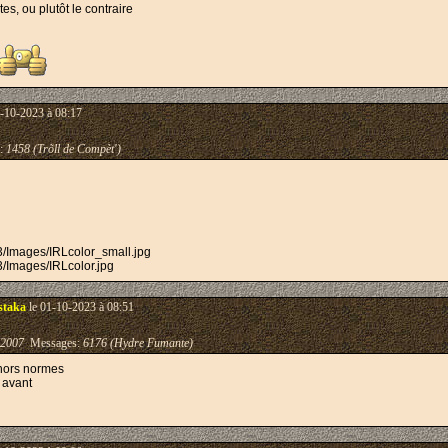
es, ou plutôt le contraire
-10-2023 à 08:17
:
1458 (Trõll de Compèt')
/Images/IRLcolor_small.jpg
/Images/IRLcolor.jpg
staka
le 01-10-2023 à 08:51
-2007
Messages:
6176 (Hydre Fumante)
 hors normes
s avant