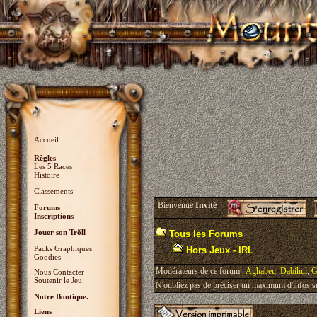
Accueil
Règles
Les 5 Races
Histoire
Classements
Bienvenue
Invité
Forums
Inscriptions
Jouer son Trõll
Tous les Forums
Packs Graphiques
Hors Jeux - IRL
Goodies
Modérateurs de ce forum :
Aghabeu
,
Dabihul
,
G
Nous Contacter
Soutenir le Jeu.
N'oubliez pas de préciser un maximum d'infos sur 
Notre Boutique.
Liens