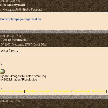
-10-2023 à 09:06
mi de MountyHall]
4
Messages:
5669 (Hydre Fumante)
3/index.php?page=organisation
1-10-2023 à 10:03
 [Ami de MountyHall]
-04-2005
Messages:
27087 (Demi-Dieu)
0-2023 à 08:17
 ?
Huy2023/Images/IRLcolor_small.jpg
Huy2023/Images/IRLcolor.jpg
 :
ation
|
Inscription
|
Modifier Inscription
|
Participants
|
Covoiturage
|
Survivors
|
-10-2023 à 17:36