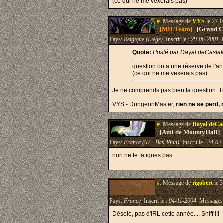
(ce qui ne me vexerais pas)
#.
Message de
VYS
le 27-0
[MH Team]
[Grand Cr
Pays:
Belgique (Liège)
Inscrit le :
29-06-2001
M
Quote:
Posté par Dayal deCasta
question on a une réserve de l'an
(ce qui ne me vexerais pas)
Je ne comprends pas bien ta question. Tu
VYS - DungeonMaster,
rien ne se perd, 
#.
Message de
Dayal deCa
[Ami de MountyHall]
Pays:
France (67 - Bas-Rhin)
Inscrit le :
24-02
non ne te fatigues pas
#.
Message de
rigobert
le 3
Pays:
France
Inscrit le :
04-11-2004
Messages
Désolé, pas d'IRL cette année.... Sniff !!!