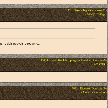
175 - Tarash Tagueule (Kastar 42)
-
Lonely Trollboy
-
, je dois pouvoir retrouver ca.
113124 - Baron Kophibizuphage de Castaka (Durakuir 29)
-
Les Fous
-
17091 - Rigobert (Durakuir 60)
-
L'âme de Lyandria
-