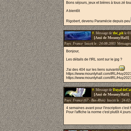
Bons séjours, jeux et bières à tous zé tout
A bientôt
Rigobert, devenu Paramécie depuis peu
#.
Message de
the_pit
le 01
[Ami de MountyHall]
Pays:
France
Inscrit le :
24-08-2003
Messages
Bonjour,
Les détails de l'IRL sont sur le jpg ?
J'ai des 404 sur les liens suivants
https://www.mountyhall.com/IRL/Huy2023
https://www.mountyhall.com/IRL/Huy2023
#.
Message de
Dayal deCa
[Ami de MountyHall]
Pays:
France (67 - Bas-Rhin)
Inscrit le :
24-02
4 semaines avant pour l'inscription c'est
Pour l'affiche la norme c'est plutôt 4 jour