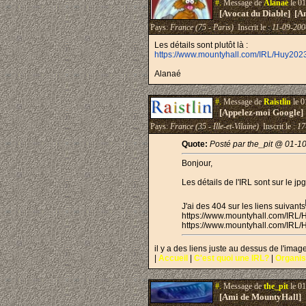
#.
Message de
Alanaé
le 01
[Avocat du Diable] [A
Pays:
France (75 - Paris)
Inscrit le :
11-09-200
Les détails sont plutôt là :
https://www.mountyhall.com/IRL/Huy202
Alanaé
#.
Message de
Raistlin
le 0
[Appelez-moi Google]
Pays:
France (35 - Ille-et-Vilaine)
Inscrit le :
17
Quote:
Posté par the_pit @ 01-1
Bonjour,
Les détails de l'IRL sont sur le jpg
J'ai des 404 sur les liens suivants
https://www.mountyhall.com/IRL/
https://www.mountyhall.com/IRL/
il y a des liens juste au dessus de l'image
|
Accueil
|
C'est quoi une IRL?
|
Organis
#.
Message de
the_pit
le 01
[Ami de MountyHall]