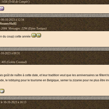
:
1458 (Trõll de Compèt')
e 06-10-2023 à 12:54
MountyHall]
1-2004
Messages:
2294 (Djinn Tonique)
ien du coup) cette année
-10-2023 à 09:31
:
405 (Golem Costaud)
oût de naître à cette date, et leur tradition veut que les anniversaires se fêtent t
litude, le lobbying pour le tourisme en Belgique, semer la zizanie pour ne plus être in
le 10-10-2023 à 16:13