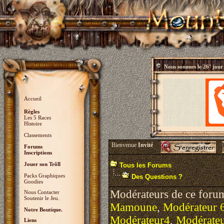
Nous sommes le
26° jour
Accueil
Règles
Les 5 Races
Histoire
Classements
Bienvenue
Invité
Forums
Inscriptions
Jouer son Trõll
Tous les Forums
Packs Graphiques
Des Questions ?
Goodies
Modérateurs de ce foru
Nous Contacter
Soutenir le Jeu.
Mamoune
,
Modérateur 
Notre Boutique.
Modérateur4
,
Modérate
Liens