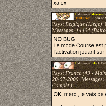
xalex
#.
Message de
Mamoune
l
[MH Team]
[Ami de 
Pays:
Belgique (Liège)
I
Messages:
14404 (Balro
NO BUG
Le mode Course est p
l'activation jouant su
#.
Message de
xalex
le 15-0
Pays:
France (49 - Main
20-07-2009
Messages:
Compèt')
OK, merci, je vais de 