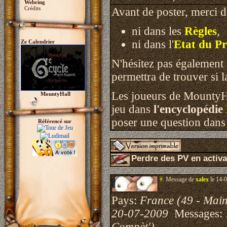
Webring
Crédits
Avant de poster, merci 
ni dans les
Règles
,
ni dans l'
Etat du Pr
Ze Calendrier
N'hésitez pas également à
permettra de trouver si l
Les joueurs de MountyHa
MountyHall
jeu dans
l'encyclopédie
poser une question dans
Référencé sur
Perdre des PV en activa
#.
Message de
xalex
le 14-0
Pays:
France (49 - Main
20-07-2009
Messages:
Compèt')