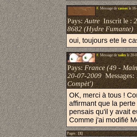
#.
Message de
cassos
le 16
Pays:
Autre
Inscrit le :
8682 (Hydre Fumante)
oui, toujours ete le c
#.
Message de
xalex
le 20-0
Pays:
France (49 - Main
20-07-2009
Messages:
Compèt')
OK, merci à tous ! C
affirmant que la perte 
pensais qu'il y avait
Comme j'ai modifié Mo
Pages :
[1]