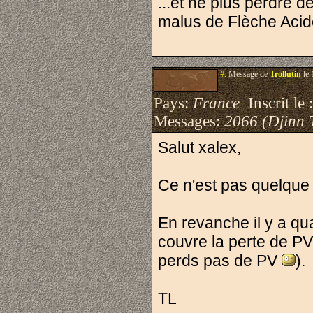
...et ne plus perdre d
malus de Flèche Acid
#.
Message de
Trollutin
le 
Pays:
France
Inscrit le 
Messages:
2066 (Djinn 
Salut xalex,
Ce n'est pas quelque
En revanche il y a qua
couvre la perte de PV
perds pas de PV
).
TL