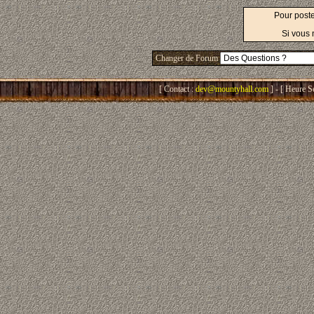
Pour post
Si vous 
Changer de Forum
[ Contact :
dev@mountyhall.com
] - [ Heure S