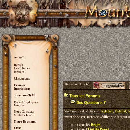
Accueil
Règles
Les 5 Races
Histoire
Classements
Bienvenue
Invité
Forums
Inscriptions
Jouer son Trõll
Tous les Forums
Packs Graphiques
Des Questions ?
Goodies
Modérateurs de ce forum :
Aghabeu
,
Dabihul
,
G
Nous Contacter
Soutenir le Jeu.
Avant de poster, merci de
vérifier
que la réponse
Notre Boutique.
ni dans les
Règles
,
Liens
ni dans l'
Etat du Projet
.