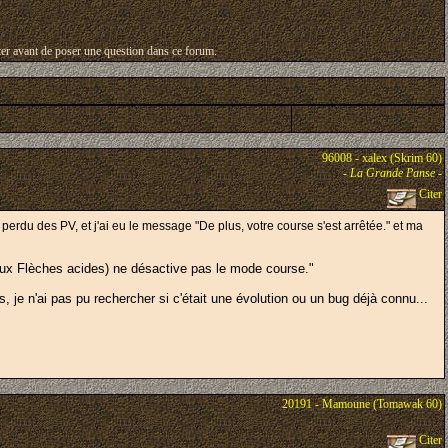
ulter avant de poser une question dans ce forum.
96008 - xalex (Skrim 60)
-
La Grande Panse
-
Citer
 perdu des PV, et j'ai eu le message "De plus, votre course s'est arrêtée." et ma
eux Flèches acides) ne désactive pas le mode course."
je n'ai pas pu rechercher si c'était une évolution ou un bug déjà connu...
20191 - Mamoune (Tomawak 60)
Citer