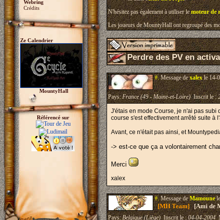
Webring
Crédits
N'hésitez pas également à utiliser le
moteur de 
Les joueurs de MountyHall ont regroupé des mon
Ze Calendrier
Perdre des PV en activa
#.
Message de
xalex
le 14-0
MountyHall
Pays:
France (49 - Maine-et-Loire)
Inscrit le :
J'étais en mode Course, je n'ai pas subi d
Référencé sur
course s'est effectivement arrêté suite à l
Avant, ce n'était pas ainsi, et Mountypedi
-> est-ce que ça a volontairement chan
Merci
xalex
#.
Message de
Mamoune
l
[MH Team]
[Ami de 
Pays:
Belgique (Liège)
Inscrit le :
04-04-2004
M