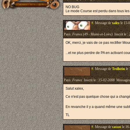
NO BUG
Le mode Course est perdu dans tous les ca
#.
Message de
xalex
le 15-0
Pays:
France (49 - Maine-et-Loire)
Inscrit le :
OK, merci, je vais de ce pas rectifier Mou
...et ne plus perdre de PA en activant co
#.
Message de
Trollutin
le 
Pays:
France
Inscrit le :
15-02-2008
Messages
Salut xalex,
Ce n'est pas quelque chose qui a changé
En revanche il y a quand même une subtili
TL
#.
Message de
cassos
le 16