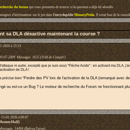
recherche du forum
qui vous permettra de trouver si la question a déjà été abordée.
tagnes d'informations sur le jeu dans
l'encyclopédie
MountyPedia
. Il serait bon de la cons
nt sa DLA désactive maintenant la course ?
1-2026 à 23:53
20-07-2009
Messages:
1625 (Trõll de Compèt')
'attaque ni autre, excepté que je suis sous "Flèche Acide" : en activant ma DLA, j'ai
'activation de DLA !
Perdre des PV lors de l'activation de la DLA (remarqué avec d
a précise bien "
gé ou est-ce un Bug ? Le moteur de recherche du Forum ne fonctionnant plus, 
e 15-01-2026 à 09:07
MountyHall]
essages:
14404 (Balrog Furax)