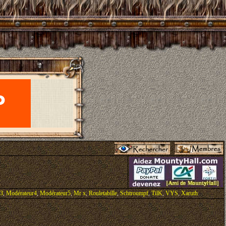
r3
,
Modérateur4
,
Modérateur5
,
Mr x
,
Rouletabille
,
Schtroumpf
,
TilK
,
VYS
,
Xaruth