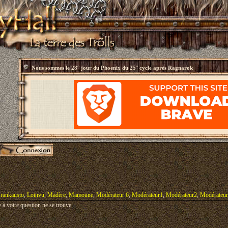
Nous sommes le
28° jour du Phoenix du 25° cycle après Ragnarok
rankausto
,
Loinvu
,
Madère
,
Mamoune
,
Modérateur 6
,
Modérateur1
,
Modérateur2
,
Modérateu
 à votre question ne se trouve