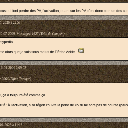
s qui font perdre des PV, l'activation jouant sur les PV, c'est donc bien un des ca
1-2026 à 22:53
20-07-2009
Messages:
1625 (Trõll de Compèt')
ntypedia...
urse alors que je suis sous malus de Flèche Acide...
16-01-2026 à 09:02
:
2066 (Djinn Tonique)
, ça a toujours été comme ça.
té : à l'activation, si ta régèn couvre la perte de PV tu ne sors pas de course (par
-01-2026 à 11:16