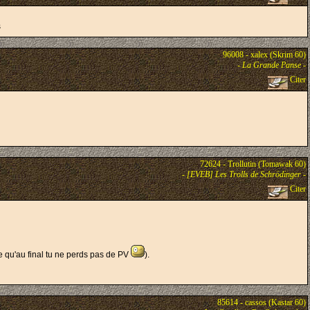
s
96008 - xalex (Skrim 60)
-
La Grande Panse
-
Citer
72624 - Trollutin (Tomawak 60)
-
[EVEB] Les Trolls de Schrödinger
-
Citer
ce qu'au final tu ne perds pas de PV
).
85614 - cassos (Kastar 60)