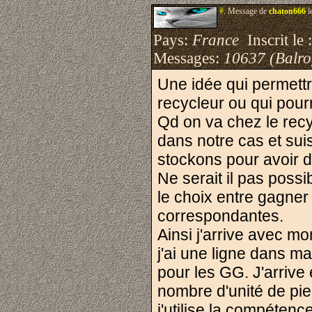
#.
Message de
chaton666
l
Pays:
France
Inscrit le 
Messages:
10637 (Balro
Une idée qui permettr
recycleur ou qui pourr
Qd on va chez le rec
dans notre cas et sui
stockons pour avoir d
Ne serait il pas possi
le choix entre gagne
correspondantes.
Ainsi j'arrive avec m
j'ai une ligne dans m
pour les GG. J'arrive
nombre d'unité de pie
j'utilise la compéten