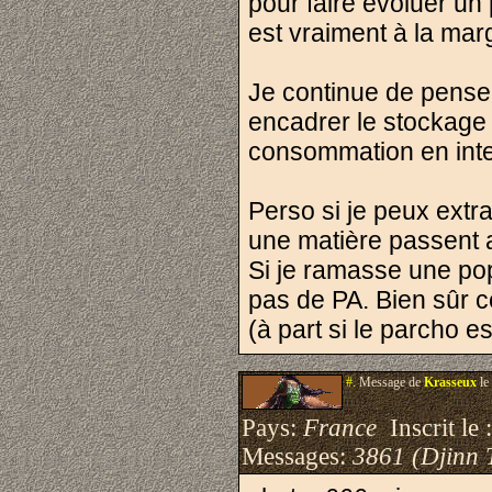
pour faire évoluer un
est vraiment à la mar
Je continue de penser
encadrer le stockage 
consommation en inte
Perso si je peux extr
une matière passent 
Si je ramasse une pop
pas de PA. Bien sûr c
(à part si le parcho e
#.
Message de
Krasseux
le
Pays:
France
Inscrit le 
Messages:
3861 (Djinn 