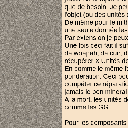
que de besoin. Je peu
l'objet (ou des unités 
De même pour le mithri
une seule donnée les 
Par extension je peux
Une fois ceci fait il su
de woepah, de cuir, d'
récupérer X Unités de 
En somme le même fo
pondération. Ceci pou
compétence réparation
jamais le bon minerai
A la mort, les unités 
comme les GG.
Pour les composants :