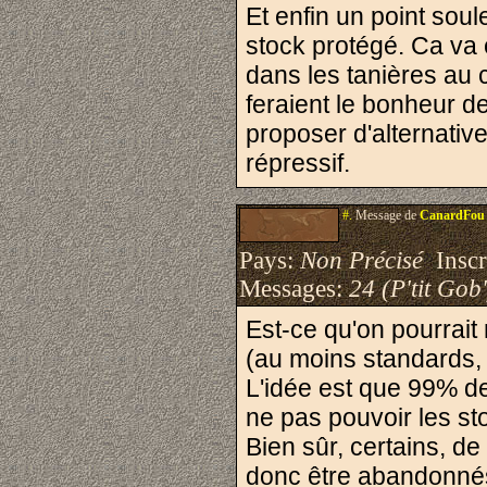
Et enfin un point sou
stock protégé. Ca va é
dans les tanières au 
feraient le bonheur 
proposer d'alternati
répressif.
#.
Message de
CanardFou
Pays:
Non Précisé
Inscri
Messages:
24 (P'tit Gob'
Est-ce qu'on pourrait
(au moins standards, 
L'idée est que 99% de 
ne pas pouvoir les sto
Bien sûr, certains, de
donc être abandonnés