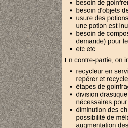
besoin de goinfre
besoin d'objets d
usure des potions 
une potion est inut
besoin de composa
demande) pour l
etc etc
En contre-partie, on 
recycleur en servi
repérer et recycle
étapes de goinfra
division drastiqu
nécessaires pour 
diminution des c
possibilité de mé
augmentation des