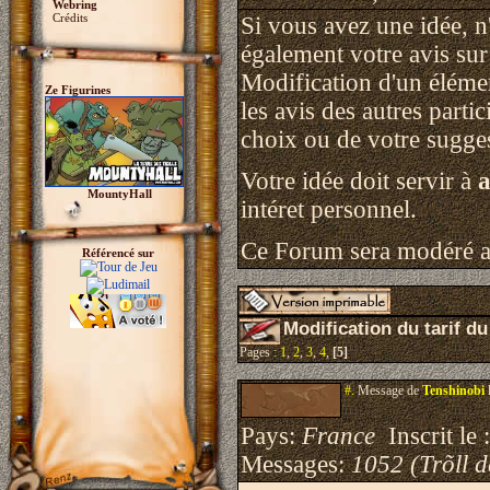
Webring
Crédits
Si vous avez une idée, n
également votre avis sur 
Modification d'un élémen
Ze Figurines
les avis des autres part
choix ou de votre sugge
Votre idée doit servir à
a
MountyHall
intéret personnel.
Ce Forum sera modéré av
Référencé sur
Modification du tarif du
Pages :
1
,
2
,
3
,
4
,
[5]
#.
Message de
Tenshinobi
Pays:
France
Inscrit le 
Messages:
1052 (Trõll 