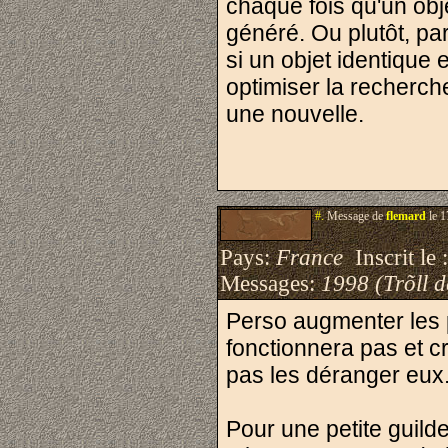
chaque fois qu'un obj
généré. Ou plutôt, par
si un objet identique
optimiser la recherche)
une nouvelle.
#.
Message de
flemard
le 1
Pays:
France
Inscrit le 
Messages:
1998 (Trõll 
Perso augmenter les p
fonctionnera pas et c
pas les déranger eux
Pour une petite guilde