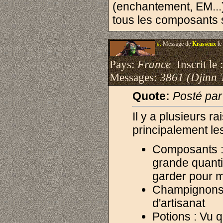
(enchantement, EM...)
tous les composants s
#.
Message de
Krasseux
le
Pays:
France
Inscrit le 
Messages:
3861 (Djinn 
Quote:
Posté pa
Il y a plusieurs ra
principalement le
Composants :
grande quantit
garder pour 
Champignons 
d'artisanat
Potions : Vu 