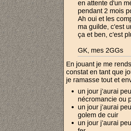
en attente d'un m
pendant 2 mois po
Ah oui et les comp
ma guilde, c'est 
ça et ben, c'est p
GK, mes 2GGs
En jouant je me rend
constat en tant que jou
je ramasse tout et en
un jour j’aurai p
nécromancie ou p
un jour j’aurai pe
golem de cuir
un jour j’aurai p
fer