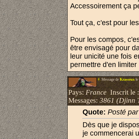
Accessoirement ça pe
Tout ça, c'est pour l
Pour les compos, c'es
être envisagé pour da
leur unicité une fois 
permettre d'en limite
#.
Message de
Krasseux
le
Pays:
France
Inscrit le 
Messages:
3861 (Djinn 
Quote:
Posté pa
Dès que je dispo
je commencerai u