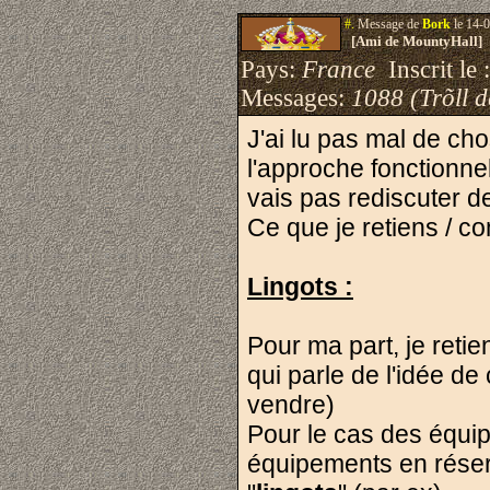
#.
Message de
Bork
le 14-0
[Ami de MountyHall]
Pays:
France
Inscrit le 
Messages:
1088 (Trõll 
J'ai lu pas mal de cho
l'approche fonctionne
vais pas rediscuter d
Ce que je retiens / c
Lingots :
Pour ma part, je retie
qui parle de l'idée de
vendre)
Pour le cas des équip
équipements en réser