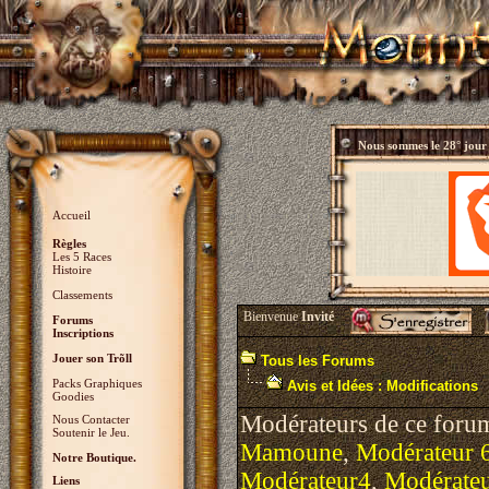
Nous sommes le
28° jour
Accueil
Règles
Les 5 Races
Histoire
Classements
Bienvenue
Invité
Forums
Inscriptions
Jouer son Trõll
Tous les Forums
Packs Graphiques
Avis et Idées : Modifications
Goodies
Modérateurs de ce foru
Nous Contacter
Soutenir le Jeu.
Mamoune
,
Modérateur 
Notre Boutique.
Modérateur4
,
Modérate
Liens