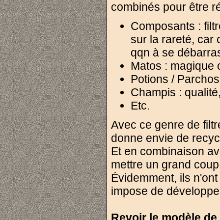
combinés pour être ré
Composants : filtre
sur la rareté, car 
qqn à se débarra
Matos : magique o
Potions / Parchos 
Champis : qualité
Etc.
Avec ce genre de filtr
donne envie de recycl
Et en combinaison ave
mettre un grand coup
Évidemment, ils n'ont 
impose de développe
Revoir le modèle de