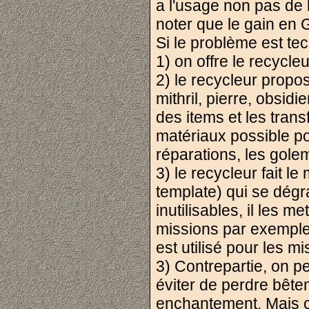
a l'usage non pas de 
noter que le gain en 
Si le problème est tech
1) on offre le recycle
2) le recycleur prop
mithril, pierre, obsidie
des items et les trans
matériaux possible p
réparations, les golem
3) le recycleur fait l
template) qui se dégr
inutilisables, il les m
missions par exemple.
est utilisé pour les m
3) Contrepartie, on 
éviter de perdre bête
enchantement. Mais ç