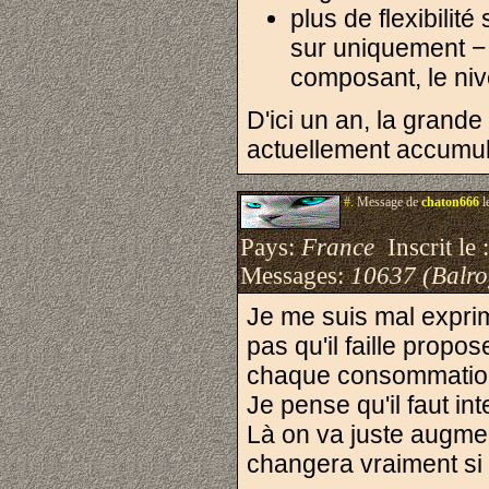
plus de flexibili
sur uniquement − 
composant, le nive
D'ici un an, la grande
actuellement accumul
#.
Message de
chaton666
l
Pays:
France
Inscrit le 
Messages:
10637 (Balro
Je me suis mal exprim
pas qu'il faille prop
chaque consommation
Je pense qu'il faut i
Là on va juste augment
changera vraiment si c