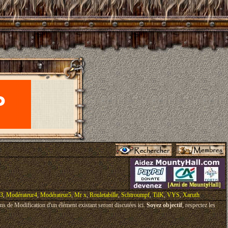
r3
,
Modérateur4
,
Modérateur5
,
Mr x
,
Rouletabille
,
Schtroumpf
,
TilK
,
VYS
,
Xaruth
ons de Modification d'un élément existant seront discutées ici.
Soyez objectif
, respectez les