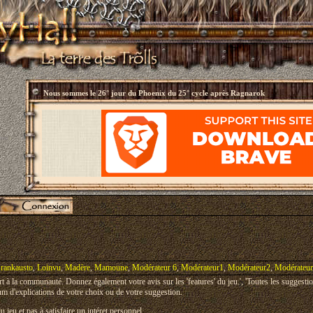
Nous sommes le
26° jour du Phoenix du 25° cycle après Ragnarok
rankausto
,
Loinvu
,
Madère
,
Mamoune
,
Modérateur 6
,
Modérateur1
,
Modérateur2
,
Modérateu
art à la communauté. Donnez également votre avis sur les 'features' du jeu.', 'Toutes les suggesti
m d'explications de votre choix ou de votre suggestion.
u jeu et pas à satisfaire un intéret personnel.