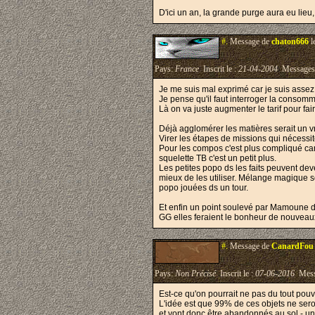
D'ici un an, la grande purge aura eu lie
#.
Message de
chaton666
l
Pays:
France
Inscrit le :
21-04-2004
Messages
Je me suis mal exprimé car je suis asse
Je pense qu'il faut interroger la consomm
Là on va juste augmenter le tarif pour fai
Déjà agglomérer les matières serait un vra
Virer les étapes de missions qui nécessit
Pour les compos c'est plus compliqué c
squelette TB c'est un petit plus.
Les petites popo ds les faits peuvent dev
mieux de les utiliser. Mélange magique ser
popo jouées ds un tour.
Et enfin un point soulevé par Mamoune dét
GG elles feraient le bonheur de nouveau
#.
Message de
CanardFou
Pays:
Non Précisé
Inscrit le :
07-06-2016
Mess
Est-ce qu'on pourrait ne pas du tout pouv
L'idée est que 99% de ces objets ne seront
et vont donc être abandonnés au sol - un