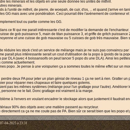
dre les minerais et les objets en une seule donnée les unités de mithril.
utres minerais.
ids à l'unité de mithril, de pierre, de woepah, de cuir, d'os, ... et quand j'arrive en 
 GG mais avec une pondération. Ceci pourrait être l'avènement de conteneur et la
t simplement tout ou partie comme les GG.
ans ce fil qui me parait intéressante c'est de modifier la demande de l'enchanteur
 cuisse de gob puissance 5, main de titan puissance 3, et griffe de gritch puissance
moyenne et une cuisse de gob mauvaise ou 5 cuisses de gob très mauvaise. Bien s
 de réduire les stock c'est un service de mélange mais je ne suis pas convaincu par 
 parait plus intéressante serait un cout d'utilisation de la popo à (poids de la pop
les par DLA (avec 4 boissansoifs on peut lancer 5 popo ds une DLA). Ainsi les petite
es comme actuellement.
taines popo. Je pense à une voispurien ça a sommes toutes le même effet sur un mons
perdre deux PA pour jeter un plan génial de niveau 1 ça ne sert à rien. Gratter un
papier pour réparer mes chapeaux et faire quelques golems.
aient pas les mêmes systèmes (mélange pour l'un grattage pour l'autre). Améliorer 
 personne ne le fait. Donc grattage est vraiment à la marge.
blème à l'envers en voulant encadrer le stockage alors que justement il faudrait 
matériaux 90% des objets avec une matière passent au recycleur.
se directement ca ça ne me coute pas de PA. Bien sûr ce serait bien que les popo et p
 07-04-2025 à 23:31