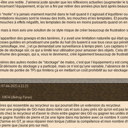
ut-être une redite. J’aimerai juste ajouter que les réflexions actuelles (augmenter l
oncernant l’équipement, et qu’on a fini par retirer des années plus tard après beauco
 "molle" n’a jamais vraiment marché dans le hall quand il s’agissait d’équilibrer ou 
itations réussies sont le niveau des trolls, les mouches et les templates. Et pourta
 mouches à effets négatifs, les templates de moins en moins puissants quand on en
 mais à mon avis une solution de ce style risque de créer beaucoup de frustration 
apparition des gowaps et des tanières, il y avait une limitation naturelle qui était 
sses guildes en privatisant une partie du hall (ils tuaient à vue tous ceux qui pénét
(camouflage, invi...) et ça demandait une surveillance à temps plein. Les capitans
de de stockage sûr, ce qui a limité leur utilisation pour amasser des objets. Cela d
 rhume des gowaps, qui a, vous le devinerez, créé également beaucoup de frustrati
anières des autres modes de "stockage" de matos, c’est que l’équipement y est comp
ût dérisoire du stockage y a participé, mais ce n’est qu’une variable, l’absence de l
ormule de portée de TP) qui limitera ça en mettant un coût prohibitif au sur-stocka
e 07-04-2025 à 22:23
:
10634 (Balrog Furax)
ières qui ressemble au recycleur ou qui pourrait être un extension du recycleur.
gner une poignée de GG mais dans notre cas et suis à peu près sûr qu'on est pas le
jets chez le recycleur et d'avoir le choix entre gagner des GG ou gagner les unités
je gagne Xunités de pierre et j'ai une ligne dans ma tanière avec ce nombre X comme
 J'arrive en GT, je veux réparer mon torque j'utilise la compétence et mon nombre 
 pierre que j'aurai pris sur moi).