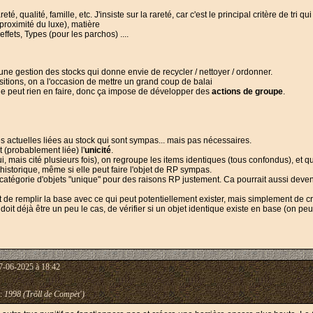
reté, qualité, famille, etc. J'insiste sur la rareté, car c'est le principal critère de t
proximité du luxe), matière
effets, Types (pour les parchos) ....
r une gestion des stocks qui donne envie de recycler / nettoyer / ordonner.
itions, on a l'occasion de mettre un grand coup de balai
 ne peut rien en faire, donc ça impose de développer des
actions de groupe
.
tés actuelles liées au stock qui sont sympas... mais pas nécessaires.
et (probablement liée) l'
unicité
.
, mais cité plusieurs fois), on regroupe les items identiques (tous confondus), et 
historique, même si elle peut faire l'objet de RP sympas.
e catégorie d'objets "unique" pour des raisons RP justement. Ca pourrait aussi deveni
 de remplir la base avec ce qui peut potentiellement exister, mais simplement de c
doit déjà être un peu le cas, de vérifier si un objet identique existe en base (on p
7-06-2025 à 18:42
:
1998 (Trõll de Compèt')