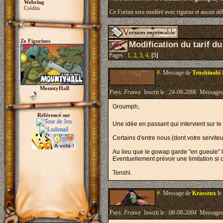
Webring
Crédits
Ce Forum sera modéré avec rigueur et aucun déb
Ze Figurines
Modification du tarif du
Pages :
1
,
2
,
3
,
4
,
[5]
#.
Message de
Tenshinobi
MountyHall
Pays:
France
Inscrit le :
24-08-2006
Messages
Groumph,
Référencé sur
Une idée en passant qui intervient sur le 
Certains d'entre nous (dont votre serviteu
Au lieu que le gowap garde "en gueule" l
Eventuellement prévoir une limitation si
Tenshi.
#.
Message de
Krasseux
le
Pays:
France
Inscrit le :
08-08-2004
Messages