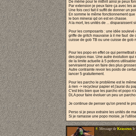
De même pour le mithril ainsi je peux fon
Par extension je peux faire ça avec les a
Une fois ceci fait il suffit de donner un po
En somme le même fonctionnement que les
le bon minerai qd on est en chasse.
A la mort, les unités de ... disparaissen
Pour les composants : une idée soulevé d
griffe de gritch mauvaise à il me faut de
cuisse de gob TB ou une cuisse de gob 
Pour les popo en effet ce qui permettrait
des popos max. Une autre évolution qui me
de la limite actuelle à 5 potions utilisab
serviraient pour en faire des plus gross
Autre contrainte revoir les poids de cer
lancer 5 gratuitement.
Pour les parcho le problème est le même 
à rien -> recycleur papier et j'aurai du 
C'est très bien que les parcho et popo n'
DLA pour faire évoluer un peu un parcho,
Je continue de penser qu'on prend le pro
Perso si je peux extraire les unités de 
Si je ramasse une popo moisie, je l'utili
#.
Message de
Krasseux
le