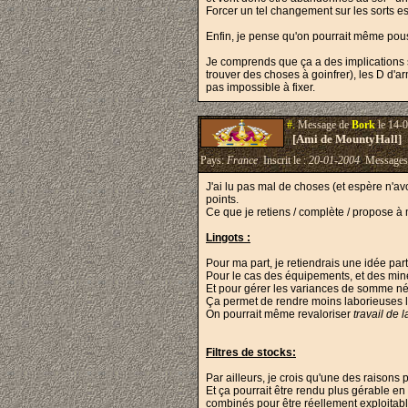
Forcer un tel changement sur les sorts est
Enfin, je pense qu'on pourrait même pous
Je comprends que ça a des implications su
trouver des choses à goinfrer), les D d'
pas impossible à fixer.
#.
Message de
Bork
le 14-0
[Ami de MountyHall]
Pays:
France
Inscrit le :
20-01-2004
Messages
J'ai lu pas mal de choses (et espère n'avo
points.
Ce que je retiens / complète / propose à 
Lingots :
Pour ma part, je retiendrais une idée par
Pour le cas des équipements, et des mine
Et pour gérer les variances de somme néc
Ça permet de rendre moins laborieuses 
On pourrait même revaloriser
travail de l
Filtres de stocks:
Par ailleurs, je crois qu'une des raisons
Et ça pourrait être rendu plus gérable e
combinés pour être réellement exploitabl