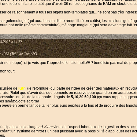
 une idée similaire : plutôt que d'avoir 36 runes et oghams de BAM en stock, est-ce q
ser ce raisonnement à tous les objets non-templatés qui... ne sont pas très intére
r golemologie (qui aura besoin d'être rééquilibré en coûts), les missions goinfrage (
armure naturelle (même commentaire), mélange magique (qui sera davantage fait "e
4-2025 à 14:32
:
1088 (Trõll de Compèt')
ir rien loupé), et je vois que l'approche fonctionnelle/RP bénéficie pas mal de prop
mon tour:
ticulière de
Kitni
(je reformule) qui parle de l'idée de créer des matériaux en recycla
rais. Plutôt que d'avoir des équipements en réserve pour quand on en aura besoin
essaire, on fait de la monnaie : lingots de
5,10,20,50,100
(ça vous rappelle qqcho
les
golémologie
et
forge
a pierre
en permettant de tailler plusieurs pépites à la fois et de produire des lingo
 principales du stockage
ad vitam
vient de l'aspect laborieux de la gestion des stocks
n créant un système de
filtres
un peu puissant avec la possibilité d'appliquer des act
es.