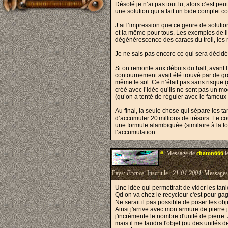
Désolé je n’ai pas tout lu, alors c’est pe
une solution qui a fait un bide complet c
J’ai l’impression que ce genre de solution
et la même pour tous. Les exemples de lim
dégénérescence des caracs du troll, les
Je ne sais pas encore ce qui sera décidé
Si on remonte aux débuts du hall, avant l’
contournement avait été trouvé par de gro
même le sol. Ce n’était pas sans risque 
créé avec l’idée qu’ils ne sont pas un mo
(qu’on a tenté de réguler avec le fameux
Au final, la seule chose qui sépare les t
d’accumuler 20 millions de trésors. Le co
une formule alambiquée (similaire à la f
l’accumulation.
#.
Message de
chaton666
l
Pays:
France
Inscrit le :
21-04-2004
Messages
Une idée qui permettrait de vider les tan
Qd on va chez le recycleur c'est pour ga
Ne serait il pas possible de poser les ob
Ainsi j'arrive avec mon armure de pierre 
j'incrémente le nombre d'unité de pierre.
mais il me faudra l'objet (ou des unités de