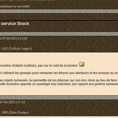
ordement ne sera toléré.
 service Stock
le 07-04-2025 à 15:26
:
1052 (Trõll de Compèt')
nombre d'objets inutilisés, pas sur le coût de la tanière.
r) utilisent les gowaps pour ramasser les trésors aux alentours et les envoyer au re
es objets ramassés, lui permettre de les déposer sur son dos. Ainsi au lieu de fair
 cette évolution apporte un avantage trop important, par rapport aux golems ramass
 07-04-2025 à 17:14
:
3860 (Djinn Tonique)