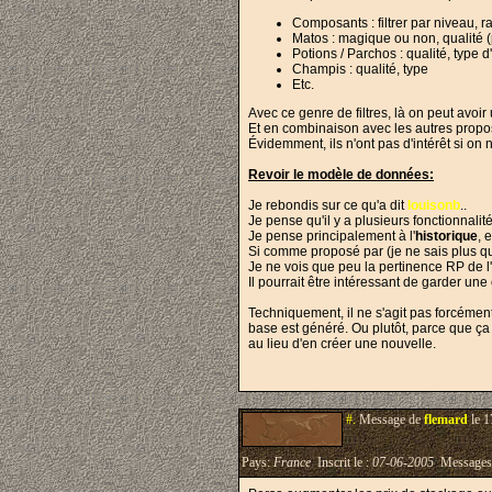
Composants : filtrer par niveau, ra
Matos : magique ou non, qualité (
Potions / Parchos : qualité, type d'
Champis : qualité, type
Etc.
Avec ce genre de filtres, là on peut avoi
Et en combinaison avec les autres propos
Évidemment, ils n'ont pas d'intérêt si on
Revoir le modèle de données:
Je rebondis sur ce qu'a dit
louisonb
..
Je pense qu'il y a plusieurs fonctionnali
Je pense principalement à l'
historique
, 
Si comme proposé par (je ne sais plus qui
Je ne vois que peu la pertinence RP de l'
Il pourrait être intéressant de garder un
Techniquement, il ne s'agit pas forcément
base est généré. Ou plutôt, parce que ça 
au lieu d'en créer une nouvelle.
#.
Message de
flemard
le 1
Pays:
France
Inscrit le :
07-06-2005
Messages