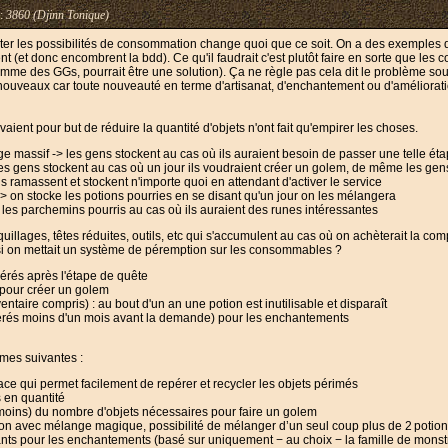
:
3860 (Djinn Tonique)
er les possibilités de consommation change quoi que ce soit. On a des exemples 
t (et donc encombrent la bdd). Ce qu'il faudrait c'est plutôt faire en sorte que le
me des GGs, pourrait être une solution). Ça ne règle pas cela dit le problème soul
es nouveaux car toute nouveauté en terme d'artisanat, d'enchantement ou d'améliorati
aient pour but de réduire la quantité d'objets n'ont fait qu'empirer les choses.
e massif -> les gens stockent au cas où ils auraient besoin de passer une telle ét
es gens stockent au cas où un jour ils voudraient créer un golem, de même les gens
s ramassent et stockent n'importe quoi en attendant d'activer le service
 on stocke les potions pourries en se disant qu'un jour on les mélangera
les parchemins pourris au cas où ils auraient des runes intéressantes
uillages, têtes réduites, outils, etc qui s'accumulent au cas où on achèterait la
si on mettait un système de péremption sur les consommables ?
érés après l'étape de quête
 pour créer un golem
entaire compris) : au bout d'un an une potion est inutilisable et disparaît
érés moins d'un mois avant la demande) pour les enchantements
rmes suivantes :
rface qui permet facilement de repérer et recycler les objets périmés
 en quantité
 moins) du nombre d'objets nécessaires pour faire un golem
on avec mélange magique, possibilité de mélanger d’un seul coup plus de 2 potio
sants pour les enchantements (basé sur uniquement − au choix − la famille de monstre