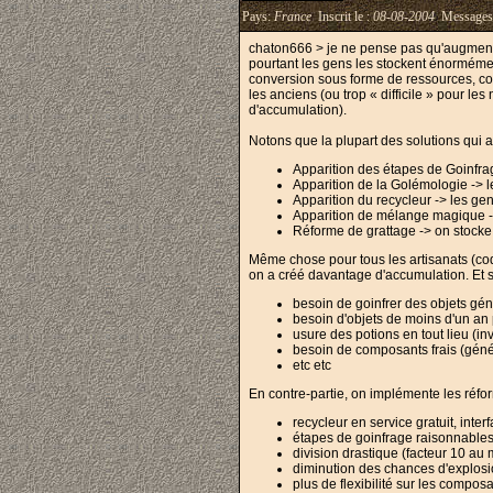
Pays:
France
Inscrit le :
08-08-2004
Messages
chaton666 > je ne pense pas qu'augment
pourtant les gens les stockent énormémen
conversion sous forme de ressources, com
les anciens (ou trop « difficile » pour l
d'accumulation).
Notons que la plupart des solutions qui av
Apparition des étapes de Goinfrag
Apparition de la Golémologie -> l
Apparition du recycleur -> les gen
Apparition de mélange magique ->
Réforme de grattage -> on stocke 
Même chose pour tous les artisanats (coq
on a créé davantage d'accumulation. Et 
besoin de goinfrer des objets gén
besoin d'objets de moins d'un an
usure des potions en tout lieu (inv
besoin de composants frais (gén
etc etc
En contre-partie, on implémente les réfo
recycleur en service gratuit, inte
étapes de goinfrage raisonnables
division drastique (facteur 10 au
diminution des chances d'explosi
plus de flexibilité sur les compo