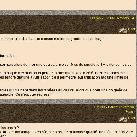
113746 - Tik Tak (Kroneck 14)
Citer
 car comme tu le dis chaque consommation engendre du stockage.
sformation.
rt pas alors donner une équivalence sur 5 os de squelette TM valent un os de
 un risque d'explosion et perdre la presque luxe d'à côté. Bref les popos c'est
ndre gratuite à l'utilisation c'est permettre leur utilisation (ac une limite de
tables qui trainent dans les tanières au cas où. Alors que pour une poignée de
geable. Ce n'est que répressif.
105793 - Canard (Skrim 60)
-
Véda
-
Citer
issions !) ?
es utiliser davantage. Bien sûr, certains, de mauvaise qualité, ne méritent pas 2 PA
ent.