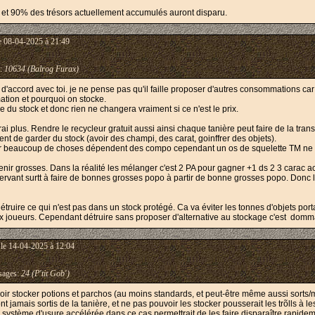
u, et 90% des trésors actuellement accumulés auront disparu.
e 08-04-2025 à 21:49
:
10634 (Balrog Furax)
z d'accord avec toi. je ne pense pas qu'il faille proposer d'autres consommations
ation et pourquoi on stocke.
re du stock et donc rien ne changera vraiment si ce n'est le prix.
i plus. Rendre le recycleur gratuit aussi ainsi chaque tanière peut faire de la tran
ent de garder du stock (avoir des champi, des carat, goinffrer des objets).
ar beaucoup de choses dépendent des compo cependant un os de squelette TM ne se
enir grosses. Dans la réalité les mélanger c'est 2 PA pour gagner +1 ds 2 3 carac ac
vant surtt à faire de bonnes grosses popo à partir de bonne grosses popo. Donc les re
ruire ce qui n'est pas dans un stock protégé. Ca va éviter les tonnes d'objets por
x joueurs. Cependant détruire sans proposer d'alternative au stockage c'est domma
le 14-04-2025 à 12:04
ages:
24 (P'tit Gob')
oir stocker potions et parchos (au moins standards, et peut-être même aussi sorts/m
 jamais sortis de la tanière, et ne pas pouvoir les stocker pousserait les trõlls à l
 système d'usure accélérée dans ce cas permettrait de les faire disparaître rapidem