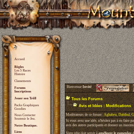
Accueil
Règles
Les 5 Races
Histoire
Classements
Bienvenue
Invité
Forums
Inscriptions
Jouer son Trõll
Tous les Forums
Packs Graphiques
Avis et Idées : Modifications
Goodies
Modérateurs de ce forum :
Aghabeu
,
Dabihul
,
G
Nous Contacter
Soutenir le Jeu.
Si vous avez une idée, n'hésitez pas à en faire p
avis des autres participants et donnez un maximu
Notre Boutique.
Liens
Votre idée doit servir à
améliorer le gameplay
d