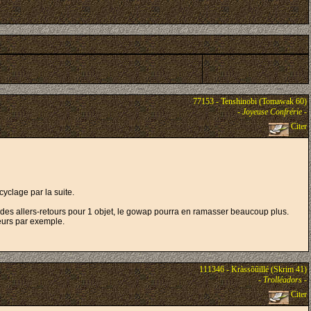
77153 - Tenshinobi (Tomawak 60)
-
Joyeuse Confrérie
-
Citer
cyclage par la suite.
e des allers-retours pour 1 objet, le gowap pourra en ramasser beaucoup plus.
eurs par exemple.
111346 - Kràssõûïllé (Skrim 41)
-
Trolléadors
-
Citer