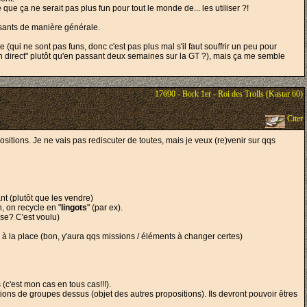
ue ça ne serait pas plus fun pour tout le monde de... les utiliser ?!
ssants de manière générale.
qui ne sont pas funs, donc c'est pas plus mal s'il faut souffrir un peu pour
n direct" plutôt qu'en passant deux semaines sur la GT ?), mais ça me semble
17690 - Bork 1er - Roi des Trolls (Kastar 60)
Citer
ositions. Je ne vais pas rediscuter de toutes, mais je veux (re)venir sur qqs
nt (plutôt que les vendre)
, on recycle en "
lingots
" (par ex).
se? C'est voulu)
ts à la place (bon, y'aura qqs missions / éléments à changer certes)
 (c'est mon cas en tous cas!!!).
ions de groupes dessus (objet des autres propositions). Ils devront pouvoir êtres