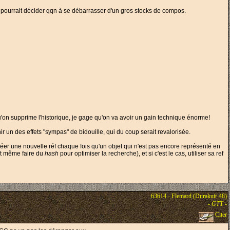
ri qui pourrait décider qqn à se débarrasser d'un gros stocks de compos.
qu'on supprime l'historique, je gage qu'on va avoir un gain technique énorme!
r un des effets "sympas" de bidouille, qui du coup serait revalorisée.
réer une nouvelle réf chaque fois qu'un objet qui n'est pas encore représenté en
eut même faire du
hash
pour optimiser la recherche), et si c'est le cas, utiliser sa ref
63614 - Flemard (Durakuir 48)
-
GTT
-
Citer