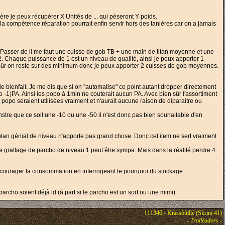
tanière je peux récupérer X Unités de ... qui pèseront Y poids.
 compétence réparation pourrait enfin servir hors des tanières car on a jamais
. Passer de il me faut une cuisse de gob TB + une main de titan moyenne et une
 2. Chaque puissance de 1 est un niveau de qualité, ainsi je peux apporter 1
ûr on reste sur des minimum donc je peux apporter 2 cuisses de gob moyennes.
le bienfait. Je me dis que si on "automatise" ce point autant dropper directement
o -1)PA. Ainsi les popo à 1min ne couterait aucun PA. Avec bien sûr l'assortiment
s popo seraient utilisées vraiment et n'aurait aucune raison de diparaitre ou
tre que ce soit une -10 ou une -50 il n'est donc pas bien souhaitable d'en
 plan génial de niveau n'apporte pas grand chose. Donc cet item ne sert vraiment
le grattage de parcho de niveau 1 peut être sympa. Mais dans la réalité perdre 4
encourager la consommation en interrogeant le pourquoi du stockage.
archo soient déjà id (à part si le parcho est un sort ou une mimi).
111346 - Kràssõûïllé (Skrim 41)
-
Trolléadors
-