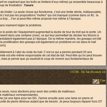
e tarif en espérant que les trolls se limitent d’eux même) ça ressemble beaucoup à
up de frustration :
l’usure
.
de limiter. La seule chose qui fonctionne, c’est une limite stricte, indépassable,
nt c’est pas les propositions "molles" qui ont manqué (comme dans ce fil) : la
 a trop... J’en ai peut-être même proposé moi même à l’époque.
sans vraiment régler le problème.
que le poids de l’équipement augmentait la durée de tour du troll qui le porte. Un
raient dans une certaine zone), ce qui leur permettait de stocker les trésors à
 n’existaient également pas à l’époque. De la même manière, les gowaps ont été
it la prolifération des gowaps est également un problème en soi dans le hall
ons).
lètement à l’abri du reste du hall. C’est ce qui a permis pendant 20 ans
imite est elle-même responsable de cet état de fait. Peut-être qu’on peut trouver
ge, mais je pense que ça vaudrait le coup de revenir aux fondamentaux de
113746 - Tik Tak (Kroneck 14)
Citer
s seuls, nous stockons pour avoir des unités de matériaux.
 de matériaux correspondantes.
 j'ai une ligne pour les GG. J'arrive ensuite avec une lame en pierre et
d'unité de pierre diminue autant que de besoin. Je peux toujours réparer hors GT