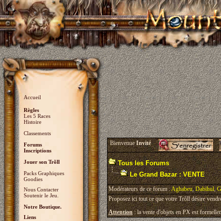
Accueil
Règles
Les 5 Races
Histoire
Classements
Bienvenue
Invité
Forums
Inscriptions
Jouer son Trõll
Tous les Forums
Packs Graphiques
Le Grand Bazar : VENTE
Goodies
Modérateurs de ce forum :
Aghabeu
,
Dabihul
,
G
Nous Contacter
Soutenir le Jeu.
Proposez ici tout ce que votre Trõll désire vendr
Notre Boutique.
Attention
: la vente d'objets en PX est formellem
Liens