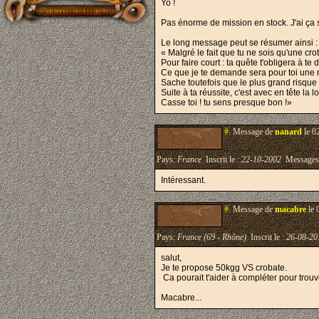
Yo !
Pas énorme de mission en stock. J'ai ça s
Le long message peut se résumer ainsi :
« Malgré le fait que tu ne sois qu'une cr
Pour faire court : ta quête t'obligera à te 
Ce que je te demande sera pour toi une mo
Sache toutefois que le plus grand risque 
Suite à ta réussite, c'est avec en tête la l
Casse toi ! tu sens presque bon !»
#.
Message de
nanard
le 0
Pays:
France
Inscrit le :
22-10-2002
Messages
Intéressant.
#.
Message de
macabre
le 
Pays:
France (69 - Rhône)
Inscrit le :
26-08-20
salut,
Je te propose 50kgg VS crobate.
Ca pourait t'aider à compléter pour trou
Macabre...