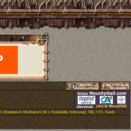
r3
,
Modérateur4
,
Modérateur5
,
Mr x
,
Rouletabille
,
Schtroumpf
,
TilK
,
VYS
,
Xaruth