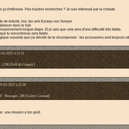
i ça t'intéresse. Pas d'autres recherches ? Je suis intéressé par la crobate.
otte de kobold, moi, ton ami Escwys von Sorwyn.
déplacer dans le hall.
yennement longue étape. Et je sais que cela sera d'une difficulté très faible.
que tu rencontreras sera faible.
ogique suivante que j'ai décidé de te récompenser : les accessoires sont toujours utiles 
2-02-2025 à 11:31
:
1298 (Trõll de Compèt')
03-02-2025 à 22:30
11
Messages:
286 (Golem Costaud)
ver une mission à ton goût.