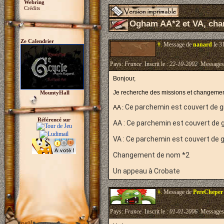
Webring
Crédits
Ogham AA*2 et VA, cha
Ze Calendrier
#.
Message de
nanard
le 3
Pays:
France
Inscrit le :
22-10-2002
Messages
Bonjour,
Je recherche des missions et changeme
MountyHall
Ce parchemin est couvert de grib
AA :
Référencé sur
AA :
Ce parchemin est couvert de grib
VA :
Ce parchemin est couvert de grib
Changement de nom *2
Un appeau à Crobate
#.
Message de
PereCheper
Pays:
France
Inscrit le :
01-01-2006
Messages