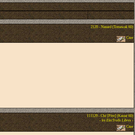
2120 - Nanard (Tomawak 60)
Citer
111129 - Ché [Père] (Kastar 60)
-
les ElecTrolls Libres
-
Citer