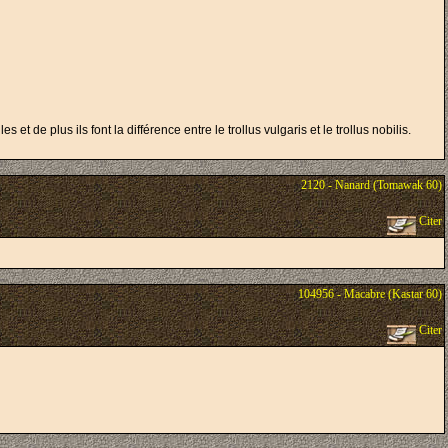
et de plus ils font la différence entre le trollus vulgaris et le trollus nobilis.
2120 - Nanard (Tomawak 60)
Citer
104956 - Macabre (Kastar 60)
Citer