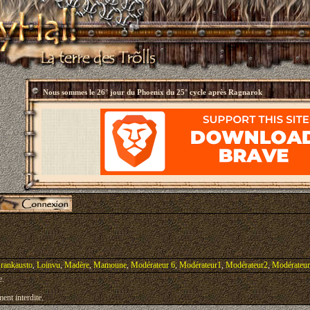
Nous sommes le
26° jour du Phoenix du 25° cycle après Ragnarok
rankausto
,
Loinvu
,
Madère
,
Mamoune
,
Modérateur 6
,
Modérateur1
,
Modérateur2
,
Modérateu
e.
ent interdite.