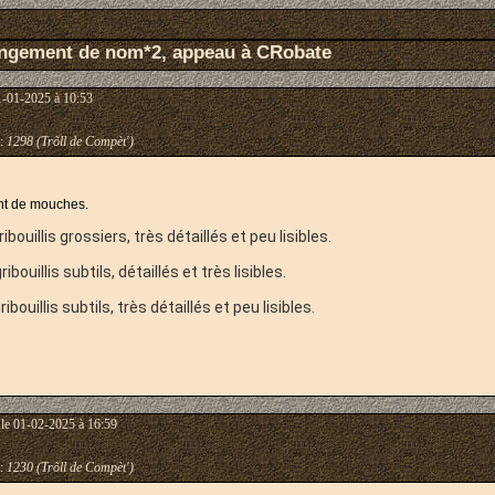
ngement de nom*2, appeau à CRobate
1-01-2025 à 10:53
:
1298 (Trõll de Compèt')
nt de mouches.
ouillis grossiers, très détaillés et peu lisibles.
ouillis subtils, détaillés et très lisibles.
ouillis subtils, très détaillés et peu lisibles.
le 01-02-2025 à 16:59
:
1230 (Trõll de Compèt')