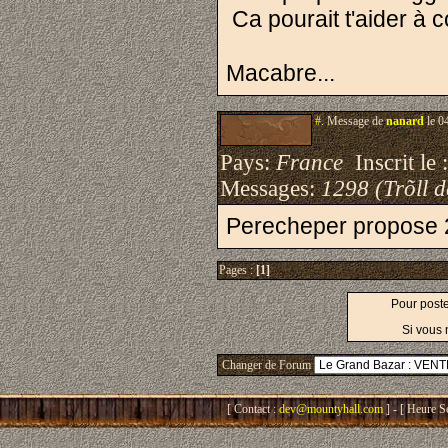
Ca pourait t'aider à 
Macabre...
#.
Message de
nanard
le 0
Pays:
France
Inscrit le 
Messages:
1298 (Trõll 
Perecheper propose 20
Pages :
[1]
Pour post
Si vous 
Changer de Forum
[ Contact :
dev@mountyhall.com
] - [ Heure S