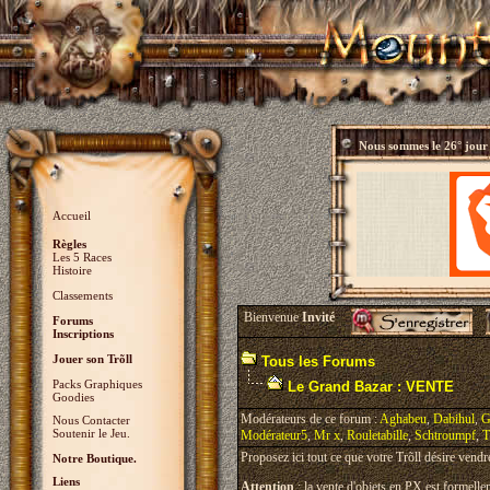
Nous sommes le
26° jour
Accueil
Règles
Les 5 Races
Histoire
Classements
Bienvenue
Invité
Forums
Inscriptions
Jouer son Trõll
Tous les Forums
Packs Graphiques
Le Grand Bazar : VENTE
Goodies
Modérateurs de ce forum :
Aghabeu
,
Dabihul
,
G
Nous Contacter
Soutenir le Jeu.
Modérateur5
,
Mr x
,
Rouletabille
,
Schtroumpf
,
T
Proposez ici tout ce que votre Trõll désire vendr
Notre Boutique.
Liens
Attention
: la vente d'objets en PX est formellem