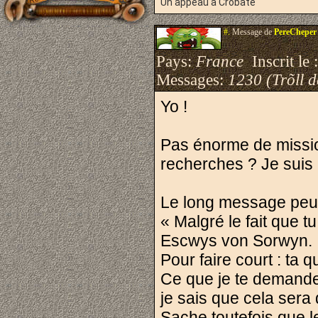
Un appeau à Crobate
#.
Message de
PereCheper
Pays:
France
Inscrit le 
Messages:
1230 (Trõll 
Yo !
Pas énorme de mission
recherches ? Je suis 
Le long message peut
« Malgré le fait que t
Escwys von Sorwyn.
Pour faire court : ta q
Ce que je te demande
je sais que cela sera d
Sache toutefois que l