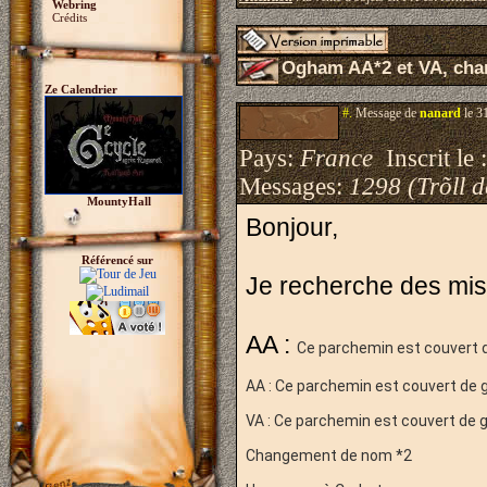
Webring
Crédits
Ogham AA*2 et VA, cha
Ze Calendrier
#.
Message de
nanard
le 3
Pays:
France
Inscrit le 
Messages:
1298 (Trõll 
MountyHall
Bonjour,
Référencé sur
Je recherche des mi
AA :
Ce parchemin est couvert de 
AA :
Ce parchemin est couvert de grib
VA :
Ce parchemin est couvert de grib
Changement de nom *2