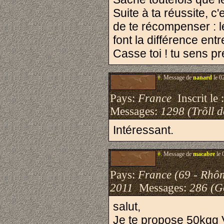
Suite à ta réussite, c
de te récompenser : le
font la différence entre
Casse toi ! tu sens p
#.
Message de
nanard
le 0
Pays:
France
Inscrit le 
Messages:
1298 (Trõll 
Intéressant.
#.
Message de
macabre
le 
Pays:
France (69 - Rhô
2011
Messages:
286 (G
salut,
Je te propose 50kgg 