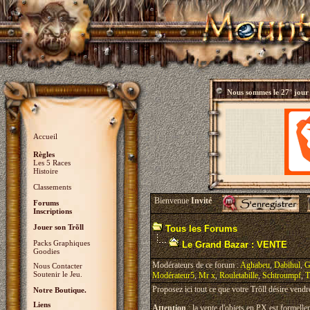
Nous sommes le
27° jour
Accueil
Règles
Les 5 Races
Histoire
Classements
Bienvenue
Invité
Forums
Inscriptions
Jouer son Trõll
Tous les Forums
Packs Graphiques
Le Grand Bazar : VENTE
Goodies
Modérateurs de ce forum :
Aghabeu
,
Dabihul
,
G
Nous Contacter
Soutenir le Jeu.
Modérateur5
,
Mr x
,
Rouletabille
,
Schtroumpf
,
T
Proposez ici tout ce que votre Trõll désire vendr
Notre Boutique.
Liens
Attention
: la vente d'objets en PX est formellem