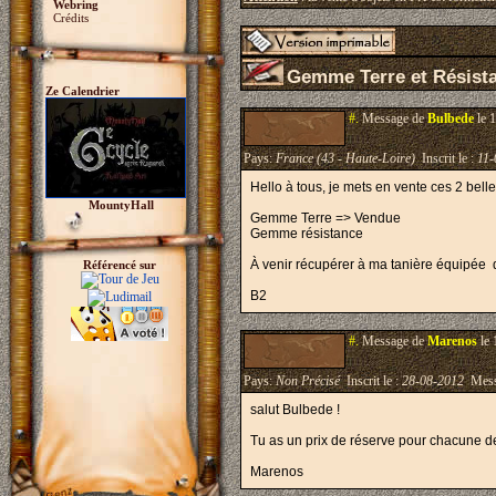
Webring
Crédits
Gemme Terre et Résist
Ze Calendrier
#.
Message de
Bulbede
le 
Pays:
France (43 - Haute-Loire)
Inscrit le :
11-
Hello à tous, je mets en vente ces 2 bel
MountyHall
Gemme Terre => Vendue
Gemme résistance
À venir récupérer à ma tanière équipée d
Référencé sur
B2
#.
Message de
Marenos
le 
Pays:
Non Précisé
Inscrit le :
28-08-2012
Mess
salut Bulbede !
Tu as un prix de réserve pour chacune d
Marenos