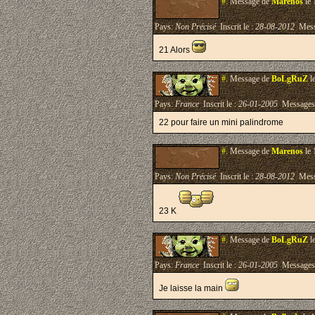
#.
Message de
Marenos
le 
Pays:
Non Précisé
Inscrit le :
28-08-2012
Mess
21 Alors
#.
Message de
BoLgRuZ
l
Pays:
France
Inscrit le :
26-01-2005
Messages
22 pour faire un mini palindrome
#.
Message de
Marenos
le 
Pays:
Non Précisé
Inscrit le :
28-08-2012
Mess
23 K
#.
Message de
BoLgRuZ
l
Pays:
France
Inscrit le :
26-01-2005
Messages
Je laisse la main