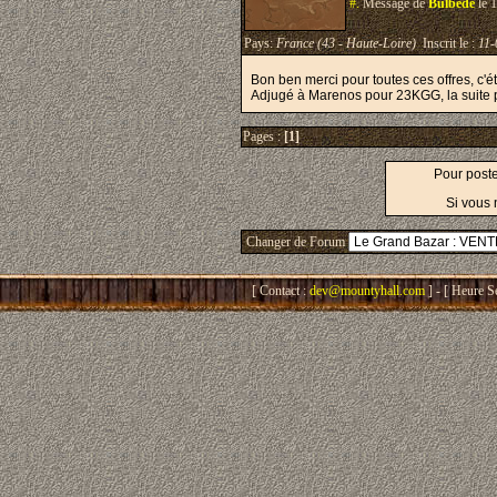
#.
Message de
Bulbede
le 
Pays:
France (43 - Haute-Loire)
Inscrit le :
11-
Bon ben merci pour toutes ces offres, c'ét
Adjugé à Marenos pour 23KGG, la suite 
Pages :
[1]
Pour post
Si vous 
Changer de Forum
[ Contact :
dev@mountyhall.com
] - [ Heure S