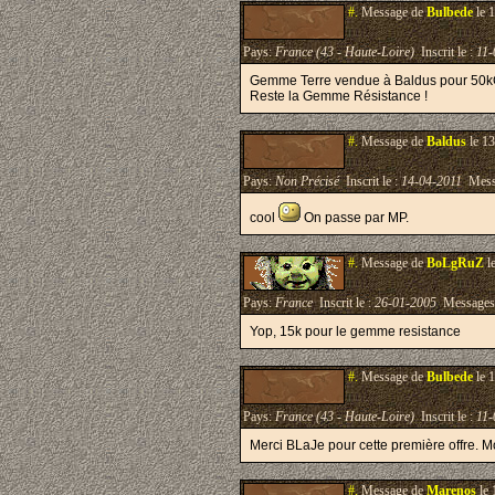
#.
Message de
Bulbede
le 
Pays:
France (43 - Haute-Loire)
Inscrit le :
11-
Gemme Terre vendue à Baldus pour 50k
Reste la Gemme Résistance !
#.
Message de
Baldus
le 13
Pays:
Non Précisé
Inscrit le :
14-04-2011
Mess
cool
On passe par MP.
#.
Message de
BoLgRuZ
l
Pays:
France
Inscrit le :
26-01-2005
Messages
Yop, 15k pour le gemme resistance
#.
Message de
Bulbede
le 
Pays:
France (43 - Haute-Loire)
Inscrit le :
11-
Merci BLaJe pour cette première offre. Mo
#.
Message de
Marenos
le 