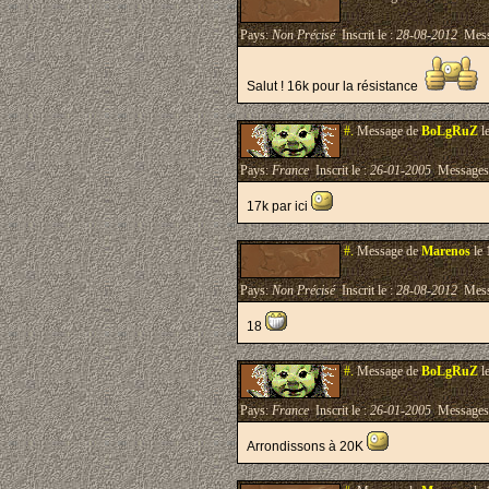
Pays:
Non Précisé
Inscrit le :
28-08-2012
Mess
Salut ! 16k pour la résistance
#.
Message de
BoLgRuZ
l
Pays:
France
Inscrit le :
26-01-2005
Messages
17k par ici
#.
Message de
Marenos
le 
Pays:
Non Précisé
Inscrit le :
28-08-2012
Mess
18
#.
Message de
BoLgRuZ
l
Pays:
France
Inscrit le :
26-01-2005
Messages
Arrondissons à 20K