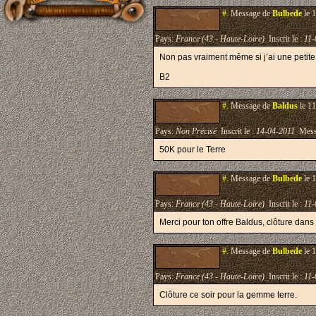
#.
Message de
Bulbede
le 
Pays:
France (43 - Haute-Loire)
Inscrit le :
11-
Non pas vraiment même si j’ai une petite 
B2
#.
Message de
Baldus
le 11
Pays:
Non Précisé
Inscrit le :
14-04-2011
Mess
50K pour le Terre
#.
Message de
Bulbede
le 
Pays:
France (43 - Haute-Loire)
Inscrit le :
11-
Merci pour ton offre Baldus, clôture dan
#.
Message de
Bulbede
le 
Pays:
France (43 - Haute-Loire)
Inscrit le :
11-
Clôture ce soir pour la gemme terre.