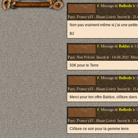
#.
Message de
Bulbede
le 
Pays:
France (43 - Haute-Loire)
Inscrit le :
11-
Non pas vraiment même si j’ai une petite 
B2
#.
Message de
Baldus
le 11
Pays:
Non Précisé
Inscrit le :
14-04-2011
Mess
50K pour le Terre
#.
Message de
Bulbede
le 
Pays:
France (43 - Haute-Loire)
Inscrit le :
11-
Merci pour ton offre Baldus, clôture dan
#.
Message de
Bulbede
le 
Pays:
France (43 - Haute-Loire)
Inscrit le :
11-
Clôture ce soir pour la gemme terre.