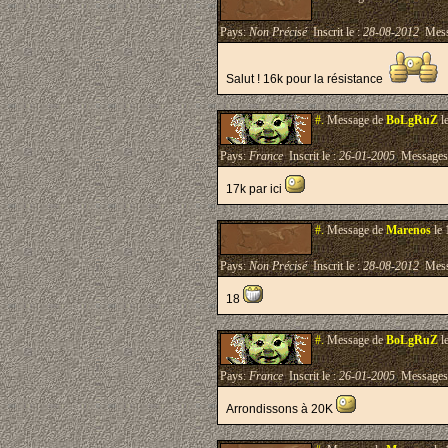
Pays:
Non Précisé
Inscrit le :
28-08-2012
Mess
Salut ! 16k pour la résistance
#.
Message de
BoLgRuZ
l
Pays:
France
Inscrit le :
26-01-2005
Messages
17k par ici
#.
Message de
Marenos
le 
Pays:
Non Précisé
Inscrit le :
28-08-2012
Mess
18
#.
Message de
BoLgRuZ
l
Pays:
France
Inscrit le :
26-01-2005
Messages
Arrondissons à 20K