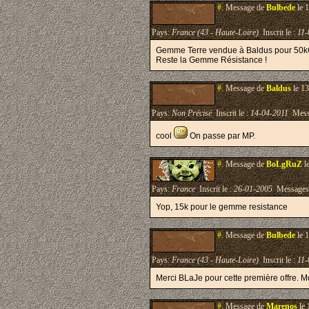
#.
Message de
Bulbede
le 
Pays:
France (43 - Haute-Loire)
Inscrit le :
11-
Gemme Terre vendue à Baldus pour 50k
Reste la Gemme Résistance !
#.
Message de
Baldus
le 13
Pays:
Non Précisé
Inscrit le :
14-04-2011
Mess
cool
On passe par MP.
#.
Message de
BoLgRuZ
l
Pays:
France
Inscrit le :
26-01-2005
Messages
Yop, 15k pour le gemme resistance
#.
Message de
Bulbede
le 
Pays:
France (43 - Haute-Loire)
Inscrit le :
11-
Merci BLaJe pour cette première offre. Mo
#.
Message de
Marenos
le 