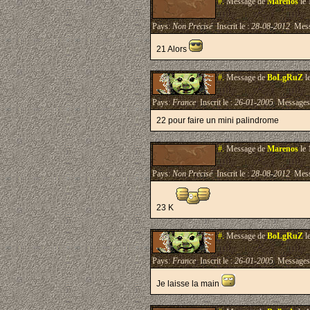
#.
Message de
Marenos
le 
Pays:
Non Précisé
Inscrit le :
28-08-2012
Mess
21 Alors
#.
Message de
BoLgRuZ
l
Pays:
France
Inscrit le :
26-01-2005
Messages
22 pour faire un mini palindrome
#.
Message de
Marenos
le 
Pays:
Non Précisé
Inscrit le :
28-08-2012
Mess
23 K
#.
Message de
BoLgRuZ
l
Pays:
France
Inscrit le :
26-01-2005
Messages
Je laisse la main