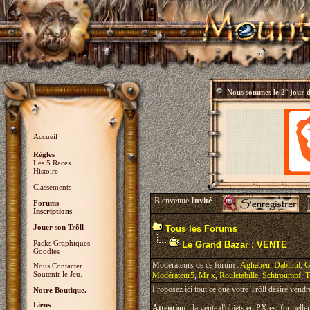
Nous sommes le
2° jour 
Accueil
Règles
Les 5 Races
Histoire
Classements
Bienvenue
Invité
Forums
Inscriptions
Jouer son Trõll
Tous les Forums
Packs Graphiques
Le Grand Bazar : VENTE
Goodies
Modérateurs de ce forum :
Aghabeu
,
Dabihul
,
G
Nous Contacter
Soutenir le Jeu.
Modérateur5
,
Mr x
,
Rouletabille
,
Schtroumpf
,
T
Proposez ici tout ce que votre Trõll désire vendr
Notre Boutique.
Liens
Attention
: la vente d'objets en PX est formellem