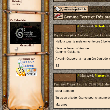
Webring
Crédits
Gemme Terre et Résist
Ze Calendrier
#.
Message de
Bulbede
le 
Pays:
France (43 - Haute-Loire)
Inscrit le :
11-
Hello à tous, je mets en vente ces 2 bel
MountyHall
Gemme Terre => Vendue
Gemme résistance
À venir récupérer à ma tanière équipée d
Référencé sur
B2
#.
Message de
Marenos
le 
Pays:
Non Précisé
Inscrit le :
28-08-2012
Mess
salut Bulbede !
Tu as un prix de réserve pour chacune d
Marenos