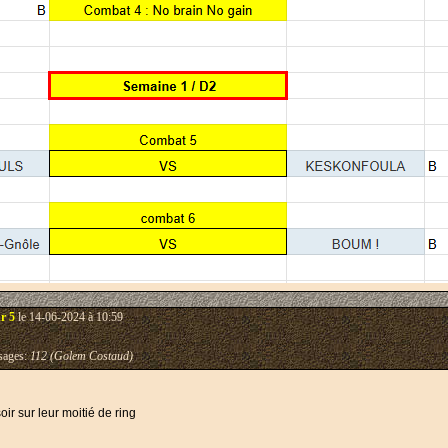
r 5
le 14-06-2024 à 10:59
ages:
112 (Golem Costaud)
ir sur leur moitié de ring