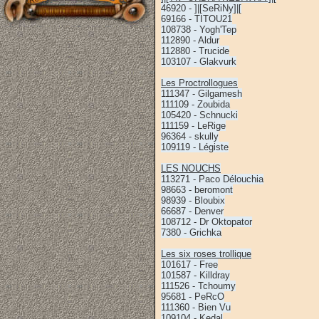
46920 - ]|[SeRiNy]|[
69166 - TITOU21
108738 - Yogh'Tep
112890 - Aldur
112880 - Trucide
103107 - Glakvurk
Les Proctrollogues
111347 - Gilgamesh
111109 - Zoubida
105420 - Schnucki
111159 - LeRige
96364 - skully
109119 - Légiste
LES NOUCHS
113271 - Paco Délouchia
98663 - beromont
98939 - Bloubix
66687 - Denver
108712 - Dr Oktopator
7380 - Grichka
Les six roses trollique
101617 - Free
101587 - Killdray
111526 - Tchoumy
95681 - PeRcO
111360 - Bien Vu
109104 - Kedal