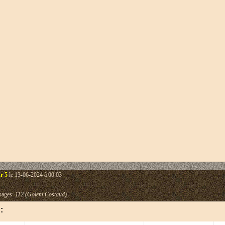
r 5
le 13-06-2024 à 00:03
ages:
112 (Golem Costaud)
: