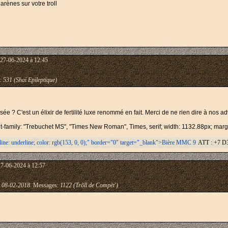
rènes sur votre troll
 27-06-2024 à 12:45
:
531 (Shaï Epileptique)
isée ? C'est un élixir de fertilité luxe renommé en fait. Merci de ne rien dire à nos 
ont-family: "Trebuchet MS", "Times New Roman", Times, serif; width: 1132.88px; margin
-line: underline; color: rgb(153, 0, 0);" border="0" target="_blank">Bière MMC 9
ATT : +7 D3
27-06-2024 à 12:57
:
08-02-2018
Messages:
1122 (Trõll de Compèt')