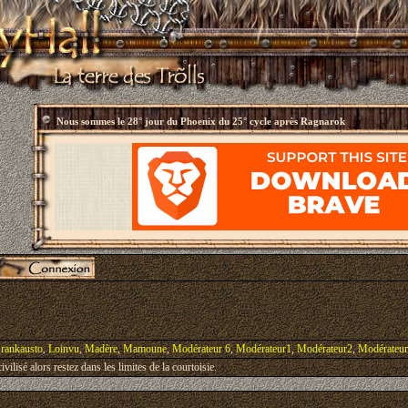
Nous sommes le
28° jour du Phoenix du 25° cycle après Ragnarok
rankausto
,
Loinvu
,
Madère
,
Mamoune
,
Modérateur 6
,
Modérateur1
,
Modérateur2
,
Modérateu
vilisé alors restez dans les limites de la courtoisie.