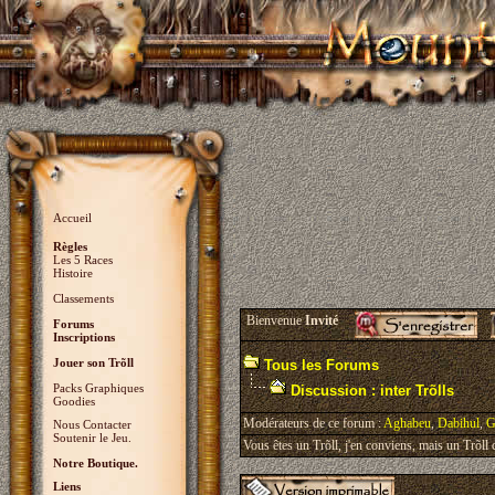
Accueil
Règles
Les 5 Races
Histoire
Classements
Bienvenue
Invité
Forums
Inscriptions
Jouer son Trõll
Tous les Forums
Packs Graphiques
Discussion : inter Trõlls
Goodies
Modérateurs de ce forum :
Aghabeu
,
Dabihul
,
G
Nous Contacter
Soutenir le Jeu.
Vous êtes un Trõll, j'en conviens, mais un Trõll ci
Notre Boutique.
Liens