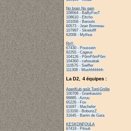
No brain No gain
108564 - BaByFooT
108610 - Eltcho
101058 - Barouts
60573 - Jean Bonneau
107997 - Skrelofff
62008 - Mythus
Rrr!!
67430 - Poussein
92255 - Cageux
104126 - PõmPõmPõm
104360 - cahouatak
110575 - Swiffer
111308 - Wushhhhhhh
La D2, 4 équipes :
AperiKub goût Tord-Gnôle
100708 - Grankausto
99885 - Azruu
65226 - Fox
61697 - Machefer
113100 - BobunzZ
31645 - Barrin de Gaïa
KESKONFOULA
67419 - Pitouli