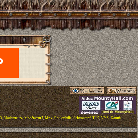
r3
,
Modérateur4
,
Modérateur5
,
Mr x
,
Rouletabille
,
Schtroumpf
,
TilK
,
VYS
,
Xaruth