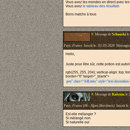
Vous avez les mondes en direct avec les a
Vous avez
le tableau des résultats
Bons matchs à tous
#.
Message de
Schnucki
le
Pays:
France
Inscrit le :
01-05-2020
Messages
Hello,
Juste pour être sûr, cette potion est autor
rgb(255, 255, 204); vertical-align: top; f
border="0" target="_blank">
pen" class="AllLinks" style="text-decoration
#.
Message de
Kaëcuza
le 
Pays:
France (06 - Alpes-Maritimes)
Inscrit le 
Est elle mélanger ?
Si mélangé non
Si naturelle oui