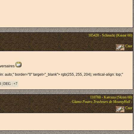
105420 - Schnucki (Kastar 60)
Citer
adversaires
: auto;" border="0" target="_blank"> rgb(255, 255, 204); vertical-align: top;"
 | DEG : +7
110760 - Kaëcuza (Skrim 60)
-
Glamo Poutro Trasheurs de MountyHall
-
Citer