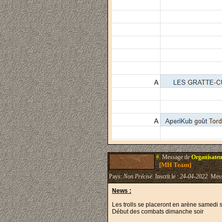
#.
Message de
Organisateu
[MH Team]
Pays:
Non Précisé
Inscrit le :
24-04-2022
Mess
News :
Les trolls se placeront en arène samedi so
Début des combats dimanche soir