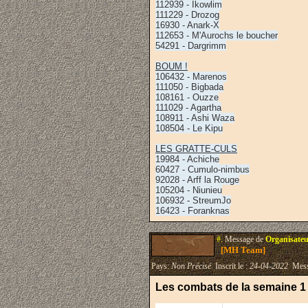
112939 - Ikowlim
111229 - Drozog
16930 - Anark-X
112653 - M'Aurochs le boucher
54291 - Dargrimm
BOUM !
106432 - Marenos
111050 - Bigbada
108161 - Ouzze
111029 - Agartha
108911 - Ashi Waza
108504 - Le Kipu
LES GRATTE-CULS
19984 - Achiche
60427 - Cumulo-nimbus
92028 - Arff la Rouge
105204 - Niunieu
106932 - StreumJo
16423 - Foranknas
#.
Message de
Organisateu
[MH Team]
Pays:
Non Précisé
Inscrit le :
24-04-2022
Mess
Les combats de la semaine 1 