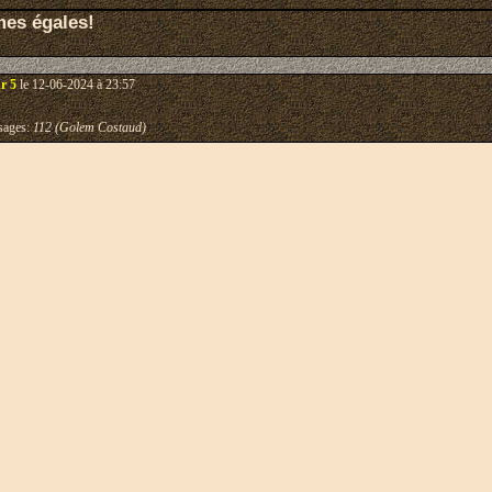
mes égales!
r 5
le 12-06-2024 à 23:57
ages:
112 (Golem Costaud)