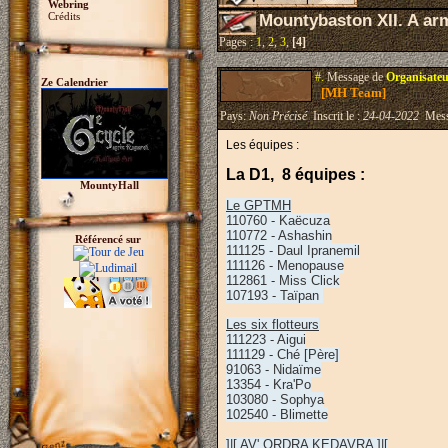
Webring
Crédits
Mountybaston XII. A ar
Pages :
1
,
2
,
3
,
[4]
#.
Message de
Organisateu
Ze Calendrier
[MH Team]
Pays:
Non Précisé
Inscrit le :
24-04-2022
Mess
Les équipes :
La D1, 8 équipes :
MountyHall
Le GPTMH
110760 - Kaëcuza
110772 - Ashashin
Référencé sur
111125 - Daul Ipranemil
111126 - Menopause
112861 - Miss Click
107193 - Taïpan
Les six flotteurs
111223 - Aigui
111129 - Ché [Père]
91063 - Nidaïme
13354 - Kra'Po
103080 - Sophya
102540 - Blimette
]|[ AV' ORDRA KEDAVRA ]|[