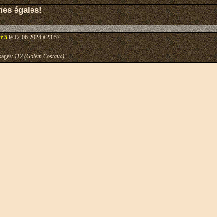
mes égales!
r 5
le 12-06-2024 à 23:57
ages:
112 (Golem Costaud)