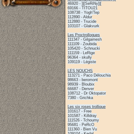
46920 - ]|[SeRiNy]|[
69166 - TITOU21
108738 - Yogh'Tep
112890 - Aldur
112880 - Trucide
103107 - Glakvurk
Les Proctrollogues
111347 - Gilgamesh
111109 - Zoubida
105420 - Schnucki
111159 - LeRige
96364 - skully
109119 - Légiste
LES NOUCHS
113271 - Paco Délouchia
98663 - beromont
98939 - Bloubix
66687 - Denver
108712 - Dr Oktopator
7380 - Grichka
Les six roses trollique
101617 - Free
101587 - Killdray
111526 - Tchoumy
95681 - PeRcO
111360 - Bien Vu
109104 - Kedal