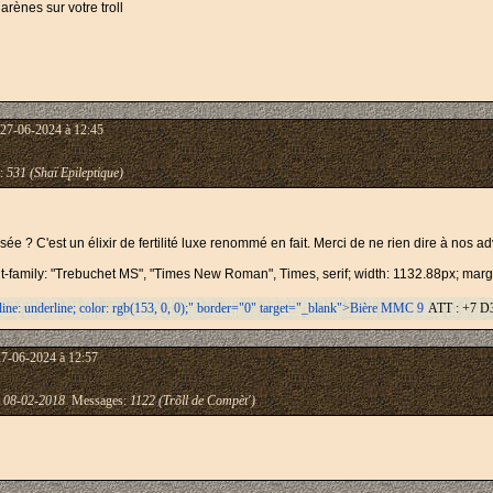
rènes sur votre troll
 27-06-2024 à 12:45
:
531 (Shaï Epileptique)
isée ? C'est un élixir de fertilité luxe renommé en fait. Merci de ne rien dire à nos 
ont-family: "Trebuchet MS", "Times New Roman", Times, serif; width: 1132.88px; margin
-line: underline; color: rgb(153, 0, 0);" border="0" target="_blank">Bière MMC 9
ATT : +7 D3
27-06-2024 à 12:57
:
08-02-2018
Messages:
1122 (Trõll de Compèt')