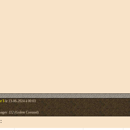
r 5
le 13-06-2024 à 00:03
ages:
112 (Golem Costaud)
: