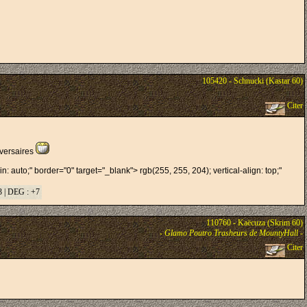
105420 - Schnucki (Kastar 60)
Citer
adversaires
: auto;" border="0" target="_blank"> rgb(255, 255, 204); vertical-align: top;"
 | DEG : +7
110760 - Kaëcuza (Skrim 60)
-
Glamo Poutro Trasheurs de MountyHall
-
Citer