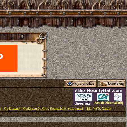
r3
,
Modérateur4
,
Modérateur5
,
Mr x
,
Rouletabille
,
Schtroumpf
,
TilK
,
VYS
,
Xaruth