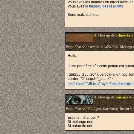
Vous avez les mondes en direct avec les a
Vous avez
le tableau des résultats
Bons matchs à tous
#.
Message de
Schnucki
le
Pays:
France
Inscrit le :
01-05-2020
Messages
Hello,
Juste pour être sûr, cette potion est autor
rgb(255, 255, 204); vertical-align: top; f
border="0" target="_blank">
pen" class="AllLinks" style="text-decoration
#.
Message de
Kaëcuza
le 
Pays:
France (06 - Alpes-Maritimes)
Inscrit le 
Est elle mélanger ?
Si mélangé non
Si naturelle oui