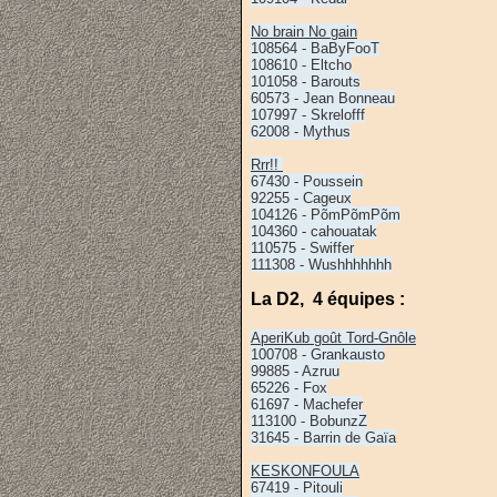
No brain No gain
108564 - BaByFooT
108610 - Eltcho
101058 - Barouts
60573 - Jean Bonneau
107997 - Skrelofff
62008 - Mythus
Rrr!!
67430 - Poussein
92255 - Cageux
104126 - PõmPõmPõm
104360 - cahouatak
110575 - Swiffer
111308 - Wushhhhhhh
La D2, 4 équipes :
AperiKub goût Tord-Gnôle
100708 - Grankausto
99885 - Azruu
65226 - Fox
61697 - Machefer
113100 - BobunzZ
31645 - Barrin de Gaïa
KESKONFOULA
67419 - Pitouli