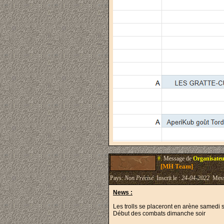
#.
Message de
Organisateu
[MH Team]
Pays:
Non Précisé
Inscrit le :
24-04-2022
Mess
News :
Les trolls se placeront en arène samedi so
Début des combats dimanche soir