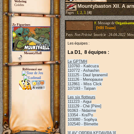
Webring
Crédits
Mountybaston XII. A ar
Pages :
1
,
2
,
3
,
[4]
#.
Message de
Organisateu
Ze Figurines
[MH Team]
Pays:
Non Précisé
Inscrit le :
24-04-2022
Mess
Les équipes :
La D1, 8 équipes :
MountyHall
Le GPTMH
110760 - Kaëcuza
Référencé sur
110772 - Ashashin
111125 - Daul Ipranemil
111126 - Menopause
112861 - Miss Click
107193 - Taïpan
Les six flotteurs
111223 - Aigui
111129 - Ché [Père]
91063 - Nidaïme
13354 - Kra'Po
103080 - Sophya
102540 - Blimette
]|[ AV' ORDRA KEDAVRA ]|[