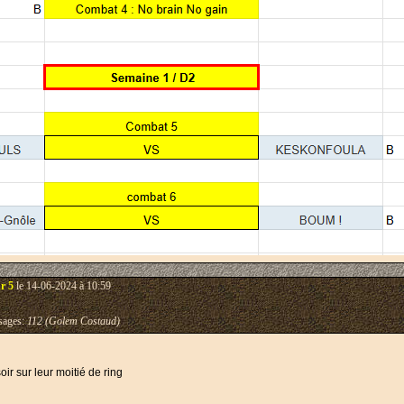
r 5
le 14-06-2024 à 10:59
ages:
112 (Golem Costaud)
ir sur leur moitié de ring