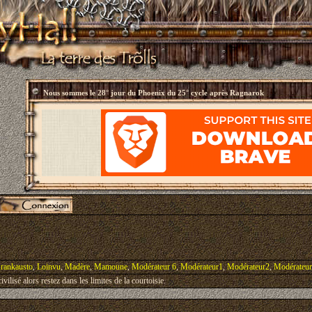
Nous sommes le
28° jour du Phoenix du 25° cycle après Ragnarok
rankausto
,
Loinvu
,
Madère
,
Mamoune
,
Modérateur 6
,
Modérateur1
,
Modérateur2
,
Modérateu
vilisé alors restez dans les limites de la courtoisie.