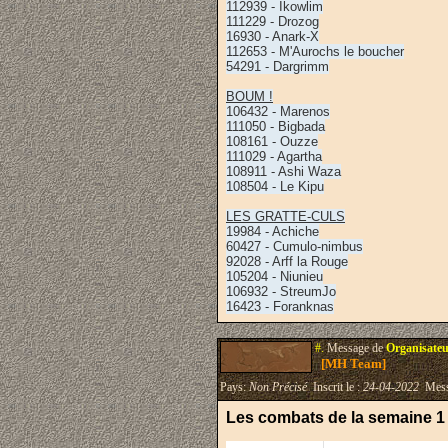
112939 - Ikowlim
111229 - Drozog
16930 - Anark-X
112653 - M'Aurochs le boucher
54291 - Dargrimm
BOUM !
106432 - Marenos
111050 - Bigbada
108161 - Ouzze
111029 - Agartha
108911 - Ashi Waza
108504 - Le Kipu
LES GRATTE-CULS
19984 - Achiche
60427 - Cumulo-nimbus
92028 - Arff la Rouge
105204 - Niunieu
106932 - StreumJo
16423 - Foranknas
#.
Message de
Organisateu
[MH Team]
Pays:
Non Précisé
Inscrit le :
24-04-2022
Mess
Les combats de la semaine 1 