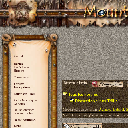
Accueil
Règles
Les 5 Races
Histoire
Classements
Bienvenue
Invité
Forums
Inscriptions
Jouer son Trõll
Tous les Forums
Packs Graphiques
Discussion : inter Trõlls
Goodies
Modérateurs de ce forum :
Aghabeu
,
Dabihul
,
G
Nous Contacter
Soutenir le Jeu.
Vous êtes un Trõll, j'en conviens, mais un Trõll ci
Notre Boutique.
Liens