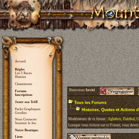
Accueil
Règles
Les 5 Races
Histoire
Classements
Bienvenue
Invité
Forums
Inscriptions
Jouer son Trõll
Tous les Forums
Packs Graphiques
Histoires, Quetes et Actions d'
Goodies
Modérateurs de ce forum :
Aghabeu
,
Dabihul
,
G
Nous Contacter
Soutenir le Jeu.
Lorsque vous écrivez sur ce Forum, vous devez v
Notre Boutique.
Liens