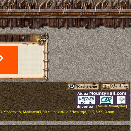
r3
,
Modérateur4
,
Modérateur5
,
Mr x
,
Rouletabille
,
Schtroumpf
,
TilK
,
VYS
,
Xaruth