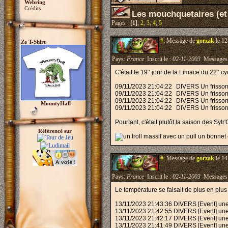
Webring
Crédits
Les mouchquetaires (et
Pages :
[1]
,
2
,
3
,
4
,
5
#.
Message de
gorzak
le 12
Ze T-Shirt
Pays:
France
Inscrit le :
02-11-2003
Messages
C'était le 19° jour de la Limace du 22° 
09/11/2023 21:04:22
DIVERS
Un frisso
09/11/2023 21:04:22
DIVERS
Un frisson
09/11/2023 21:04:22
DIVERS
Un frisso
MountyHall
09/11/2023 21:04:22
DIVERS
Un frisson
Pourtant, c'était plutôt la saison des Sytr
Référencé sur
#.
Message de
gorzak
le 14
Pays:
France
Inscrit le :
02-11-2003
Messages
Le température se faisait de plus en plus g
13/11/2023 21:43:36 DIVERS [Event] une
13/11/2023 21:42:55 DIVERS [Event] une 
13/11/2023 21:42:17 DIVERS [Event] une 
13/11/2023 21:41:49 DIVERS [Event] une