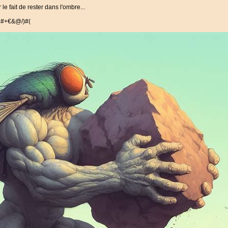
 le fait de rester dans l'ombre...
r #+€&@/)#(