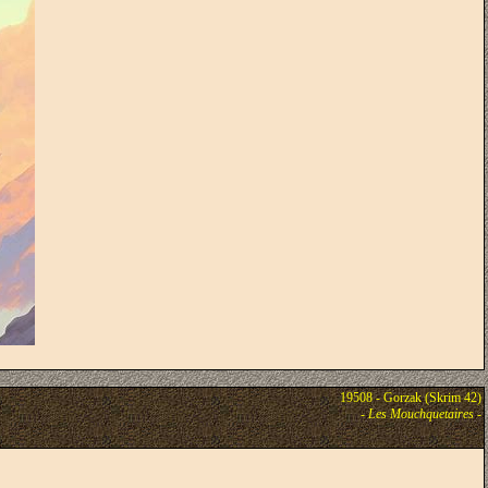
19508 - Gorzak (Skrim 42)
-
Les Mouchquetaires
-