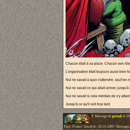
Chacun était à sa place. Chacun son rôl
L'organisation était toujours aussi bien hu
Nul ne savait à quoi s'attendre, sauf les
Nul ne savait ce qui allait arriver, jusqu'à 
Nul ne savait si cela méritais de s'y attar
Jusqu'à ce qu'il soit trop tard.
#.
Message de
gorzak
le 18
Pays:
France
Inscrit le :
02-11-2003
Messages