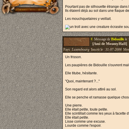
Pourtant pas de silhouette étrange dans l
Ils étaient déjà au sol dans une flaque d
Les mouchquetaires y veillait.
#.
Message de
Bidouille
le 
[Ami de MountyHall]
Pays:
Luxembourg
Inscrit le :
31-07-2004
Mes
Un frisson.
Les paupières de Bidouille s'ouvrent malgr
Elle titube, hésitante.
"Quoi, maintenant ?..."
Son regard est alors attiré au sol.
Elle se penche et ramasse quelque chos
Une pierre.
Elle était petite, toute petite.
Elle scintillait comme les yeux à facette
Elle était petite.
Lisse comme une excuse.
Lourde comme l'espoir.