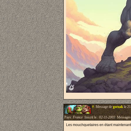
#.
Message de
gorzak
le 21
Pays:
France
Inscrit le :
02-11-2003
Messages
Les mouchquetaires en étant maintenant s