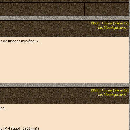
19508 - Gorzak (Skrim 42)
-
Les Mouchquetaires
-
 de frissons mystérieux ...
19508 - Gorzak (Skrim 42)
-
Les Mouchquetaires
-
on...
e [Mythique] ( 1806448 )