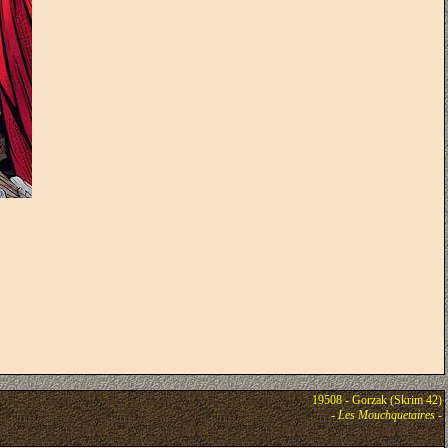
19508 - Gorzak (Skrim 42)
-
Les Mouchquetaires
-