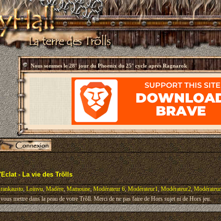
Nous sommes le
28° jour du Phoenix du 25° cycle après Ragnarok
Eclat - La vie des Trõlls
rankausto
,
Loinvu
,
Madère
,
Mamoune
,
Modérateur 6
,
Modérateur1
,
Modérateur2
,
Modérateu
ous mettre dans la peau de votre Trõll. Merci de ne pas faire de Hors sujet ni de Hors jeu.