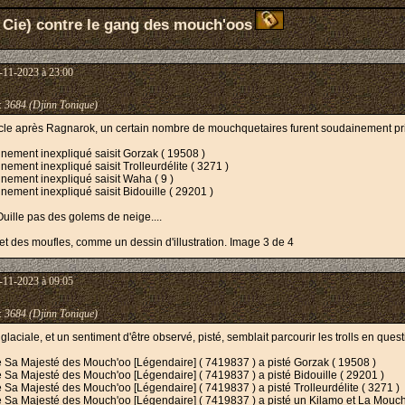
 Cie) contre le gang des mouch'oos
-11-2023 à 23:00
:
3684 (Djinn Tonique)
cycle après Ragnarok, un certain nombre de mouchquetaires furent soudainement pris
nnement inexpliqué saisit Gorzak ( 19508 )
nement inexpliqué saisit Trolleurdélite ( 3271 )
nnement inexpliqué saisit Waha ( 9 )
nement inexpliqué saisit Bidouille ( 29201 )
'Ouille pas des golems de neige....
-11-2023 à 09:05
:
3684 (Djinn Tonique)
laciale, et un sentiment d'être observé, pisté, semblait parcourir les trolls en questi
 Sa Majesté des Mouch'oo [Légendaire] ( 7419837 ) a pisté Gorzak ( 19508 )
Sa Majesté des Mouch'oo [Légendaire] ( 7419837 ) a pisté Bidouille ( 29201 )
Sa Majesté des Mouch'oo [Légendaire] ( 7419837 ) a pisté Trolleurdélite ( 3271 )
 Sa Majesté des Mouch'oo [Légendaire] ( 7419837 ) a pisté un Kilamo et La Mouch