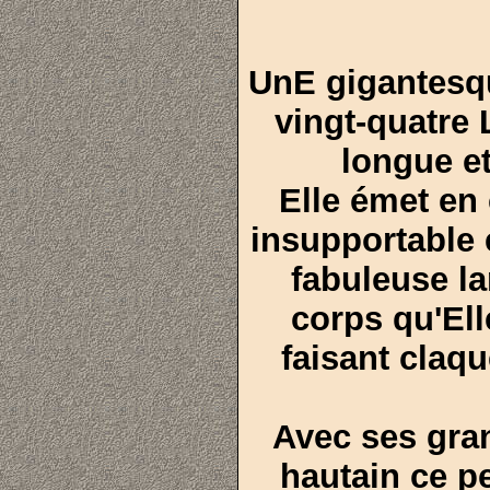
UnE gigantesq
vingt-quatre 
longue et
Elle émet en 
insupportable 
fabuleuse l
corps qu'Ell
faisant claq
Avec ses gran
hautain ce pet