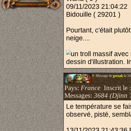
09/11/2023 21:04:22
Bidouille ( 29201 )
Pourtant, c'était plut
neige....
#.
Message de
gorzak
le 14
Pays:
France
Inscrit le 
Messages:
3684 (Djinn 
Le température se fais
observé, pisté, semblai
13/11/2023 21:43:36