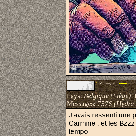
#.
Message de
_minus
le 2
Pays:
Belgique (Liège)
I
Messages:
7576 (Hydre
J'avais ressenti une
Carmine , et les Bzzz
tempo