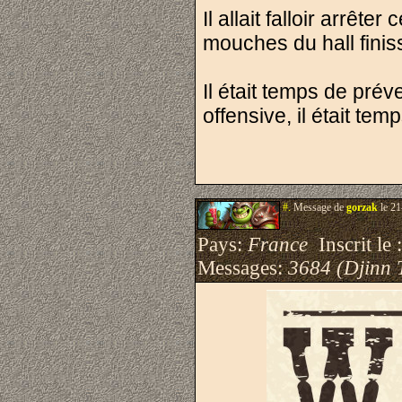
Il allait falloir arrêt
mouches du hall finis
Il était temps de préve
offensive, il était te
#.
Message de
gorzak
le 21
Pays:
France
Inscrit le 
Messages:
3684 (Djinn 