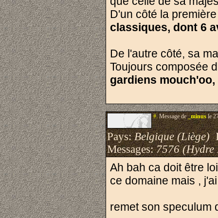
que celle de sa majes
D'un côté la premièr
classiques, dont 6 
De l'autre côté, sa ma
Toujours composée 
gardiens mouch'oo, 
#.
Message de
_minus
le 2
Pays:
Belgique (Liège)
I
Messages:
7576 (Hydre
Ah bah ca doit être loi
ce domaine mais , j'ai
remet son speculum d