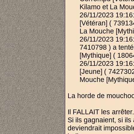
Kilamo et La Mouc
26/11/2023 19:1
[Vétéran] ( 739134
La Mouche [Mythiq
26/11/2023 19:16
7410798 ) a tenté
[Mythique] ( 1806
26/11/2023 19:1
[Jeune] ( 7427302 
Mouche [Mythique
La horde de mouchoo é
Il FALLAIT les arrêter.
Si ils gagnaient, si 
deviendrait impossib