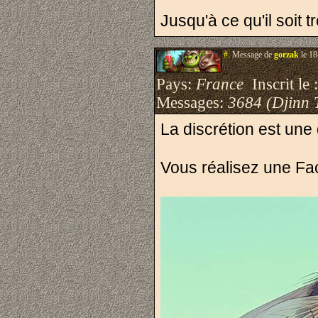
Jusqu'à ce qu'il soit t
#.
Message de
gorzak
le 18
Pays:
France
Inscrit le 
Messages:
3684 (Djinn 
La discrétion est une q
Vous réalisez une F