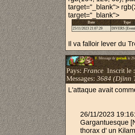
target="_blank"> rgb(2
target="_blank">
Date
Type
25/11/2023 21:07:29
DIVERS [Event
Il va falloir lever du Tr
#.
Message de
gorzak
le 26
Pays:
France
Inscrit le 
Messages:
3684 (Djinn 
L'attaque avait comme
26/11/2023 19:1
Gargantuesque [No
thorax d' un Kila