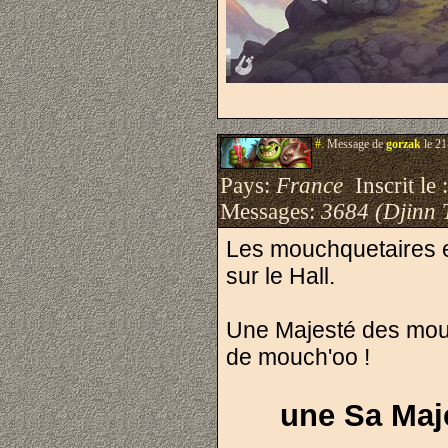
#.
Message de
gorzak
le 21
Pays:
France
Inscrit le 
Messages:
3684 (Djinn 
Les mouchquetaires e
sur le Hall.
Une Majesté des mouc
de mouch'oo !
une Sa Maj