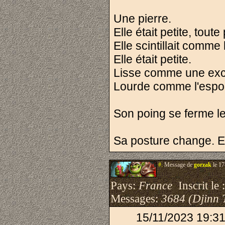
Une pierre.
Elle était petite, toute
Elle scintillait comm
Elle était petite.
Lisse comme une ex
Lourde comme l'espoi
Son poing se ferme l
Sa posture change. El
#.
Message de
gorzak
le 17
Pays:
France
Inscrit le 
Messages:
3684 (Djinn 
15/11/2023 19:31