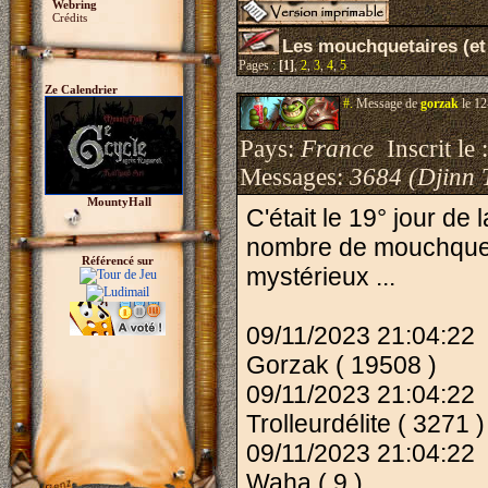
Webring
Crédits
Les mouchquetaires (et
Pages :
[1]
,
2
,
3
,
4
,
5
Ze Calendrier
#.
Message de
gorzak
le 12
Pays:
France
Inscrit le 
Messages:
3684 (Djinn 
MountyHall
C'était le 19° jour d
nombre de mouchqueta
Référencé sur
mystérieux ...
09/11/2023 21:04:22
Gorzak ( 19508 )
09/11/2023 21:04:22
Trolleurdélite ( 3271 )
09/11/2023 21:04:22
Waha ( 9 )