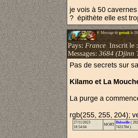
je vois à 50 cavernes
? épithète elle est tro
#.
Message de
gorzak
le 28
Pays:
France
Inscrit le 
Messages:
3684 (Djinn 
Pas de secrets sur sa 
Kilamo et La Mouch
La purge a commencée
rgb(255, 255, 204); ve
27/11/2023
Bidouille
( 292
MORT
18:54:04
7431784 ).