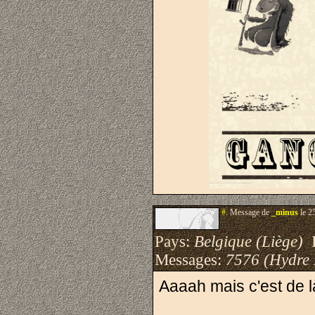
#.
Message de
_minus
le 2
Pays:
Belgique (Liège)
I
Messages:
7576 (Hydre
Aaaah mais c'est de l