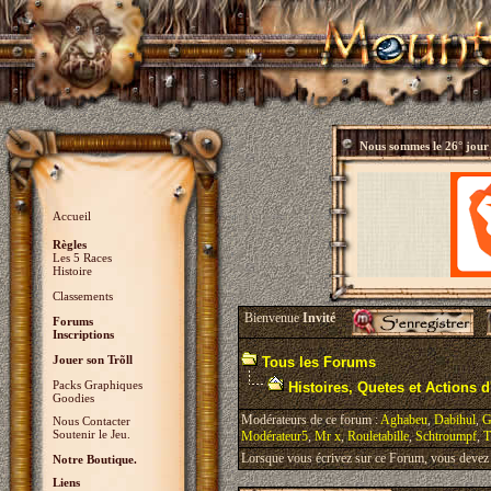
Nous sommes le
26° jour
Accueil
Règles
Les 5 Races
Histoire
Classements
Bienvenue
Invité
Forums
Inscriptions
Jouer son Trõll
Tous les Forums
Packs Graphiques
Histoires, Quetes et Actions d'
Goodies
Modérateurs de ce forum :
Aghabeu
,
Dabihul
,
G
Nous Contacter
Soutenir le Jeu.
Modérateur5
,
Mr x
,
Rouletabille
,
Schtroumpf
,
T
Lorsque vous écrivez sur ce Forum, vous devez v
Notre Boutique.
Liens