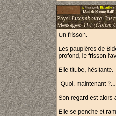
#.
Message de
Bidouille
le 
[Ami de MountyHall]
Pays:
Luxembourg
Inscr
Messages:
114 (Golem 
Un frisson.
Les paupières de Bido
profond, le frisson l'a
Elle titube, hésitante.
"Quoi, maintenant ?...
Son regard est alors a
Elle se penche et ra