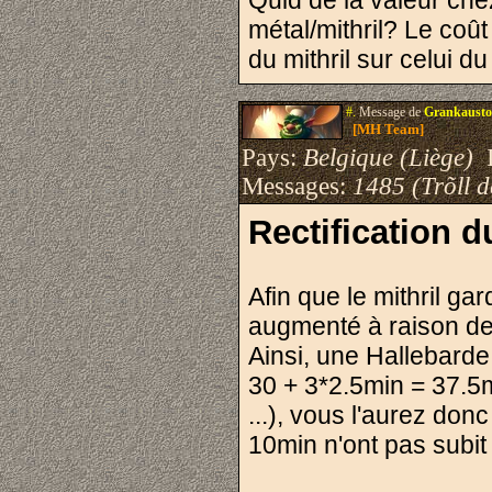
Quid de la valeur che
métal/mithril? Le coût 
du mithril sur celui d
#.
Message de
Grankausto
[MH Team]
Pays:
Belgique (Liège)
I
Messages:
1485 (Trõll 
Rectification 
Afin que le mithril ga
augmenté à raison de 
Ainsi, une Hallebarde
30 + 3*2.5min = 37.5m
...), vous l'aurez do
10min n'ont pas subi