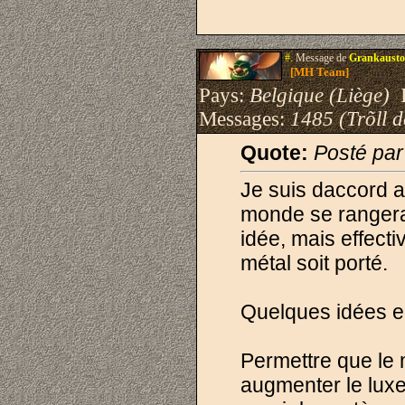
#.
Message de
Grankausto
[MH Team]
Pays:
Belgique (Liège)
I
Messages:
1485 (Trõll 
Quote:
Posté pa
Je suis daccord a
monde se rangerai
idée, mais effect
métal soit porté.
Quelques idées e
Permettre que le m
augmenter le lux