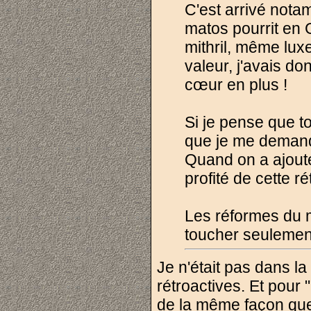
C'est arrivé not
matos pourrit en
mithril, même lux
valeur, j'avais d
cœur en plus !
Si je pense que t
que je me demande
Quand on a ajouté
profité de cette r
Les réformes du m
toucher seulemen
Je n'était pas dans l
rétroactives. Et pour 
de la même façon que