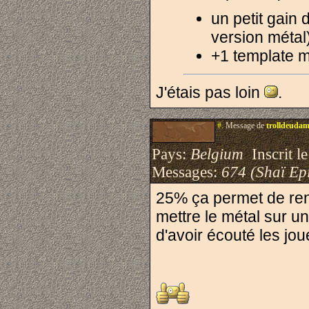
un petit gain 
version métal
+1 template 
J'étais pas loin
.
#.
Message de
trolldeuda
Pays:
Belgium
Inscrit le
Messages:
674 (Shaï Epi
25% ça permet de ren
mettre le métal sur u
d'avoir écouté les jo