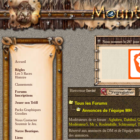
Nous sommes le
26° jour
Accueil
Règles
Les 5 Races
Histoire
Classements
Bienvenue
Invité
Forums
Inscriptions
Jouer son Trõll
Tous les Forums
Packs Graphiques
Annonces de l'équipe MH
Goodies
Modérateurs de ce forum :
Aghabeu
,
Dabihul
,
G
Nous Contacter
Soutenir le Jeu.
Modérateur5
,
Mr x
,
Rouletabille
,
Schtroumpf
,
T
Réservé aux annonces du DM et de l'équipe MH, 
Notre Boutique.
des annonces.
Liens