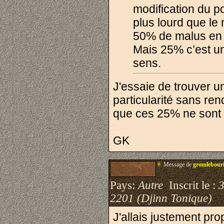
modification du p
plus lourd que le m
50% de malus en p
Mais 25% c’est un
sens.
J'essaie de trouver u
particularité sans re
que ces 25% ne sont p
GK
#.
Message de
gromlebour
Pays:
Autre
Inscrit le :
3
2201 (Djinn Tonique)
J'allais justement p