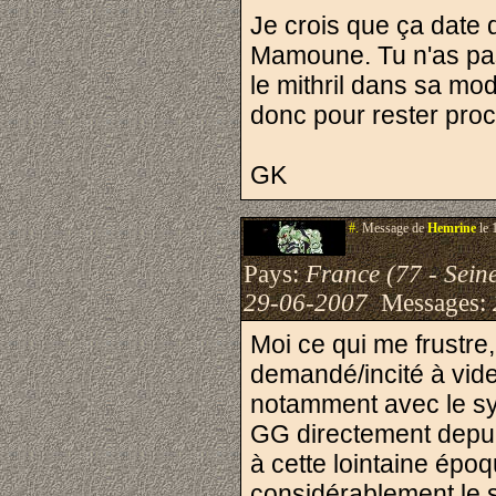
Je crois que ça date 
Mamoune. Tu n'as pas
le mithril dans sa mod
donc pour rester proch
GK
#.
Message de
Hemrine
le 
Pays:
France (77 - Sein
29-06-2007
Messages:
Moi ce qui me frustre,
demandé/incité à vide
notamment avec le sy
GG directement depui
à cette lointaine épo
considérablement le s