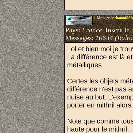
#.
Message de
chaton666
l
Pays:
France
Inscrit le 
Messages:
10634 (Balro
Lol et bien moi je tr
La différence est là et
métalliques.
Certes les objets mét
différence n'est pas a
nuise au but. L'exemp
porter en mithril alor
Note que comme tous le
haute pour le mithril.