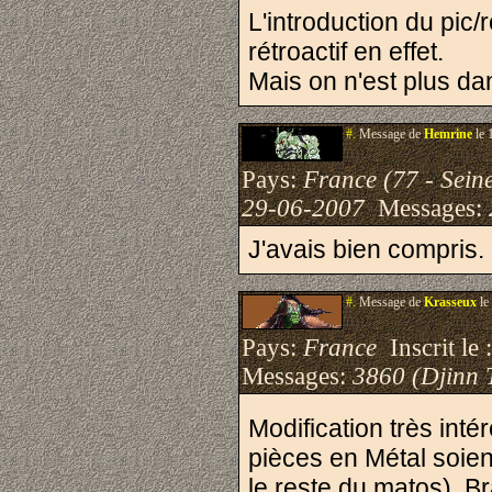
L'introduction du pic/
rétroactif en effet.
Mais on n'est plus da
#.
Message de
Hemrine
le 
Pays:
France (77 - Sein
29-06-2007
Messages:
J'avais bien compris.
#.
Message de
Krasseux
le
Pays:
France
Inscrit le 
Messages:
3860 (Djinn 
Modification très int
pièces en Métal soient
le reste du matos). Br