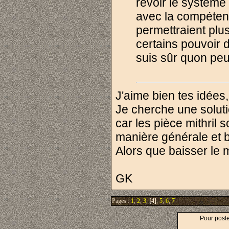
revoir le système 
avec la compéten
permettraient plus
certains pouvoir 
suis sûr quon peut
J'aime bien tes idées,
Je cherche une solutio
car les pièce mithril 
manière générale et bo
Alors que baisser le m
GK
Pages :
1
,
2
,
3
,
[4]
,
5
,
6
,
7
Pour post