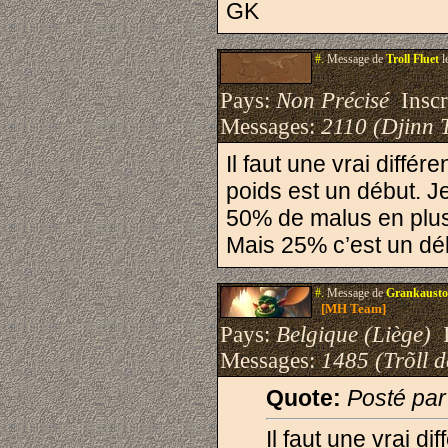
GK
#.
Message de
Troll Fluet
l
Pays:
Non Précisé
Inscri
Messages:
2110 (Djinn 
Il faut une vrai différ
poids est un début. Je
50% de malus en plus 
Mais 25% c’est un déb
#.
Message de
Grankausto
[MH Team]
Pays:
Belgique (Liège)
I
Messages:
1485 (Trõll 
Quote:
Posté par
Il faut une vrai di