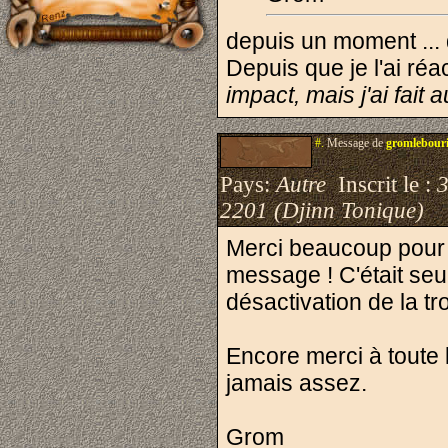
depuis un moment ... d
Depuis que je l'ai réac
impact, mais j'ai fait a
#.
Message de
gromlebour
Pays:
Autre
Inscrit le :
3
2201 (Djinn Tonique)
Merci beaucoup pour 
message ! C'était seu
désactivation de la tr
Encore merci à toute l
jamais assez.
Grom