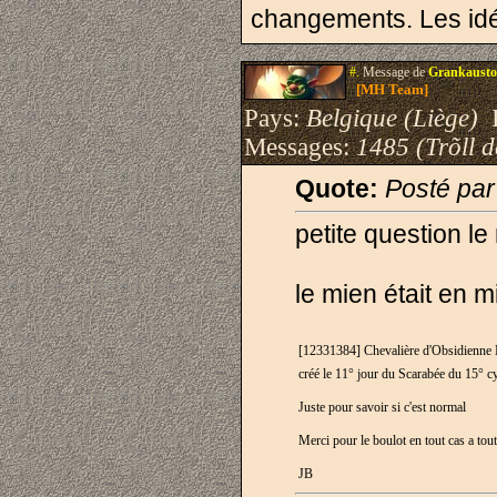
changements. Les id
#.
Message de
Grankausto
[MH Team]
Pays:
Belgique (Liège)
I
Messages:
1485 (Trõll 
Quote:
Posté pa
petite question l
le mien était en m
[12331384] Chevalière d'Obsidienne 
créé le 11° jour du Scarabée du 15° 
Juste pour savoir si c'est normal
Merci pour le boulot en tout cas a tout
JB