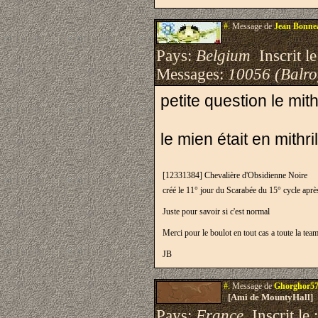
#.
Message de
Jean Bonne
Pays:
Belgium
Inscrit le
Messages:
10056 (Balro
petite question le mi
le mien était en mithri
[12331384] Chevalière d'Obsidienne Noire
créé le 11° jour du Scarabée du 15° cycle apr
Juste pour savoir si c'est normal
Merci pour le boulot en tout cas a toute la team
JB
#.
Message de
Ghorghor5
[Ami de MountyHall]
Pays:
France
Inscrit le 