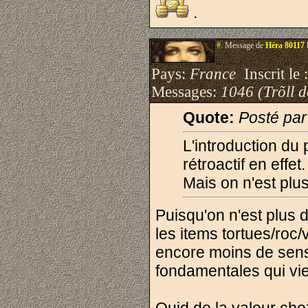
.
#.
Message de
Héra 80117
Pays:
France
Inscrit le 
Messages:
1046 (Trõll 
Quote:
Posté pa
L'introduction du 
rétroactif en effet.
Mais on n'est plu
Puisqu'on n'est plus d
les items tortues/roc/
encore moins de sens 
fondamentales qui vien