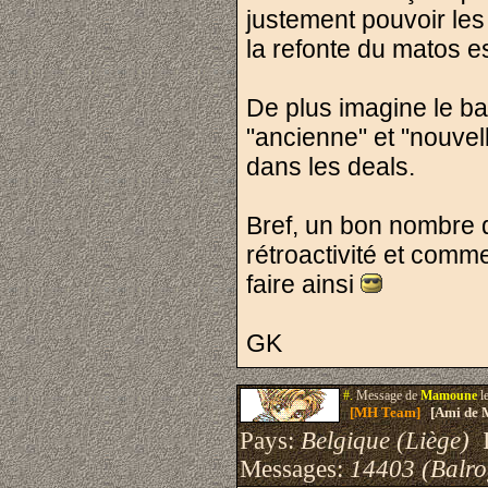
justement pouvoir les
la refonte du matos es
De plus imagine le ba
"ancienne" et "nouvel
dans les deals.
Bref, un bon nombre d
rétroactivité et comme
faire ainsi
GK
#.
Message de
Mamoune
l
[MH Team]
[Ami de 
Pays:
Belgique (Liège)
I
Messages:
14403 (Balro