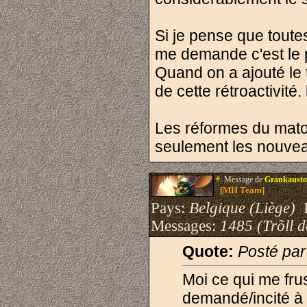
Si je pense que toute
me demande c'est le p
Quand on a ajouté le t
de cette rétroactivité
Les réformes du matos
seulement les nouve
#.
Message de
Grankausto
[MH Team]
Pays:
Belgique (Liège)
I
Messages:
1485 (Trõll 
Quote:
Posté pa
Moi ce qui me frus
demandé/incité à 