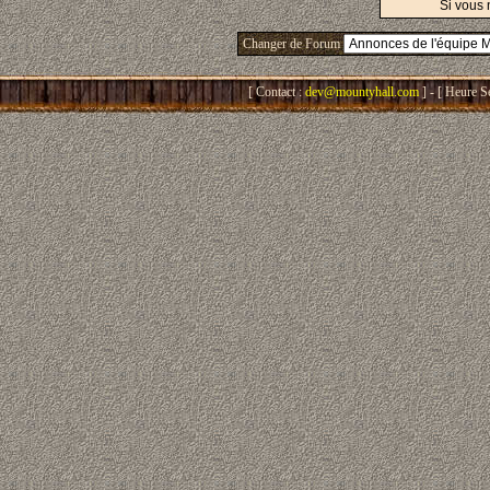
Si vous 
Changer de Forum
[ Contact :
dev@mountyhall.com
] - [ Heure S