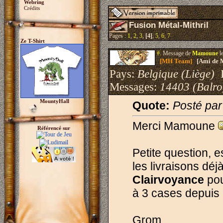
Webring
Crédits
Fusion Métal-Mithril
Pages :
1
,
2
,
3
,
[4]
,
5
,
6
,
7
Ze T-Shirt
#.
Message de
Mamoune
l
[MH Team]
[Ami de 
Pays:
Belgique (Liège)
I
Messages:
14403 (Balro
MountyHall
Quote:
Posté par
Merci Mamoune
Référencé sur
Petite question, e
les livraisons dé
Clairvoyance
pou
à 3 cases depuis 
Grom