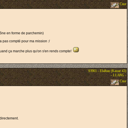
Citer
icône en forme de parchemin)
n'a pas compté pour ma mission :/
t quand ça marche plus qu'on s'en rends compte!
93901 - Efalban (Kastar 43)
-
LUANG
-
Citer
.
e directement.