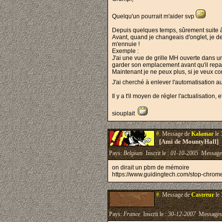
Quelqu'un pourrait m'aider svp
Depuis quelques temps, sûrement suite à 
Avant, quand je changeais d'onglet, je de
m'ennuie !
Exemple :
J'ai une vue de grille MH ouverte dans un
garder son emplacement avant qu'il rep
Maintenant je ne peux plus, si je veux c
J'ai cherché à enlever l'automatisation a
Il y a t'il moyen de régler l'actualisation
siouplait
#.
Message de
Kalamar
le 
[Ami de MountyHall]
Pays:
Belgium
Inscrit le :
01-10-2005
Message
on dirait un pbm de mémoire
https://www.guidingtech.com/stop-chrome
#.
Message de
Castreur
le 
Pays:
France
Inscrit le :
30-12-2007
Messages