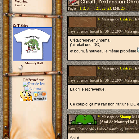
Chrall, l'extension Chr
Webring
Crédits
Pages :
1
,
2
,
3
, ... ,
21
,
22
,
23
,
[24]
,
25
#.
Message de
Castreur
le 
Ze T-Shirt
Pays:
France
Inscrit le :
30-12-2007
Messages
C'était redevenu normal,
j'ai refait une IDC,
et boum, à nouveau le même problème
MountyHall
#.
Message de
Castreur
le 
Référencé sur
Pays:
France
Inscrit le :
30-12-2007
Messages
La grille est revenue.
Ce coup-ci ça m'a l'air bon, fait une IDC e
#.
Message de
Shamp
le 1
[Ami de MountyHall]
Pays:
France (44 - Loire-Altlantique)
Inscrit le
Salut,