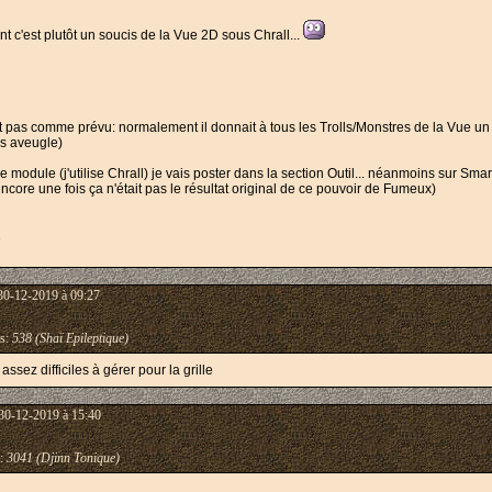
 c'est plutôt un soucis de la Vue 2D sous Chrall...
 pas comme prévu: normalement il donnait à tous les Trolls/Monstres de la Vue un s
as aveugle)
e module (j'utilise Chrall) je vais poster dans la section Outil... néanmoins sur Sm
encore une fois ça n'était pas le résultat original de ce pouvoir de Fumeux)
1
30-12-2019 à 09:27
s:
538 (Shaï Epileptique)
sez difficiles à gérer pour la grille
30-12-2019 à 15:40
:
3041 (Djinn Tonique)