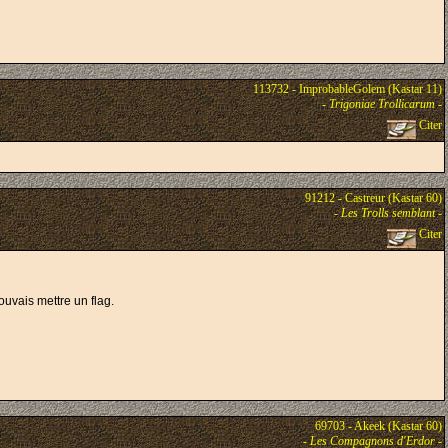
113732 - ImprobableGolem (Kastar 11)
-
Trigoniae Trollicarum
-
Citer
91212 - Castreur (Kastar 60)
-
Les Trolls semblant
-
Citer
pouvais mettre un flag.
.
69703 - Akeek (Kastar 60)
-
Les Compagnons d'Erdor
-