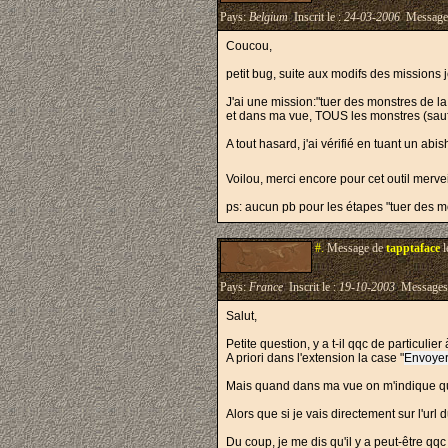
Pays:
Belgium
Inscrit le :
24-03-2006
Message
Coucou,
petit bug, suite aux modifs des missions j
J'ai une mission:"tuer des monstres de l
et dans ma vue, TOUS les monstres (sauf 
A tout hasard, j'ai vérifié en tuant un a
Voilou, merci encore pour cet outil merv
ps: aucun pb pour les étapes "tuer des m
#.
Message de
tapptaface
l
Pays:
France
Inscrit le :
19-10-2003
Messages
Salut,
Petite question, y a t-il qqc de particulie
A priori dans l'extension la case "
Envoyer
Mais quand dans ma vue on m'indique que
Alors que si je vais directement sur l'url 
Du coup, je me dis qu'il y a peut-être qqc