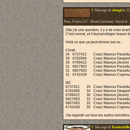
#.
Message de
choupi
le 15
Pays:
France (31 - Haute-Garonne)
Inscrit le :
Dite j'ai une question, il y a de vrais éca
C'est normal, et il faut privilégier lequel 
Voilà ce que ça peut donner par ex. :
Chrall :
34
6737421
Crasc Maexus Parasitu
30
6782806
Crasc Maexus Gargant
26
6789422
Crasc Maexus [Jeune
31
6827903
Crasc Maexus Parasit
31
6807683
Crasc Maexus Parasitu
31
6742439
Crasc Maexus Cogneur
MZ :
6737421
35
Crasc Maexus Parasitus
6782806
34
Crasc Maexus Gargantu
6789422
30
Crasc Maexus [Jeune]
6827903
32
Crasc Maexus Parasitu
6807683
32
Crasc Maexus Parasitu
6742439
35
Crasc Maexus Cogneur 
J'ai regardé sur tous les autres monstre
#.
Message de
Rouletabille