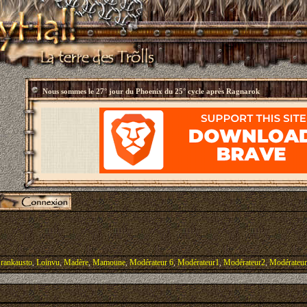
Nous sommes le
27° jour du Phoenix du 25° cycle après Ragnarok
rankausto
,
Loinvu
,
Madère
,
Mamoune
,
Modérateur 6
,
Modérateur1
,
Modérateur2
,
Modérateu