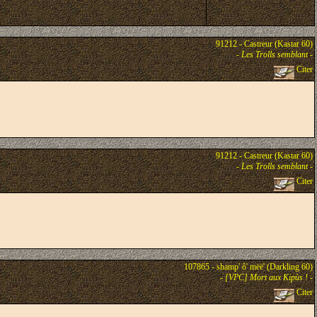
91212 - Castreur (Kastar 60)
-
Les Trolls semblant
-
Citer
91212 - Castreur (Kastar 60)
-
Les Trolls semblant
-
Citer
107865 - shamp' ô' mëë' (Darkling 60)
-
[VPC] Mort aux Kipùs !
-
Citer