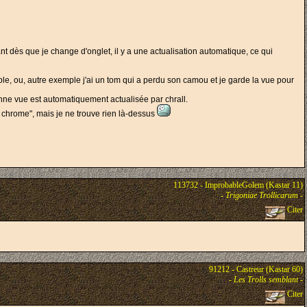
nt dès que je change d'onglet, il y a une actualisation automatique, ce qui
ible, ou, autre exemple j'ai un tom qui a perdu son camou et je garde la vue pour
nne vue est automatiquement actualisée par chrall.
e chrome", mais je ne trouve rien là-dessus
113732 - ImprobableGolem (Kastar 11)
-
Trigoniae Trollicarum
-
Citer
91212 - Castreur (Kastar 60)
-
Les Trolls semblant
-
Citer