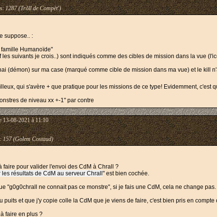
s:
1287 (Trõll de Compèt')
e suppose.. :
a famille Humanoïde"
les suivants je crois..) sont indiqués comme des cibles de mission dans la vue (l'
bishai (démon) sur ma case (marqué comme cible de mission dans ma vue) et le kill 
eilleux, qui s'avère + que pratique pour les missions de ce type! Evidemment, c'es
onstres de niveau xx +-1" par contre
e 13-08-2021 à 11:10
:
157 (Golem Costaud)
r à faire pour valider l'envoi des CdM à Chrall ?
 les résultats de CdM au serveur Chrall
" est bien cochée.
 "g0g0chrall ne connait pas ce monstre", si je fais une CdM, cela ne change pas
du puits et que j'y copie colle la CdM que je viens de faire, c'est bien pris en compt
 à faire en plus ?