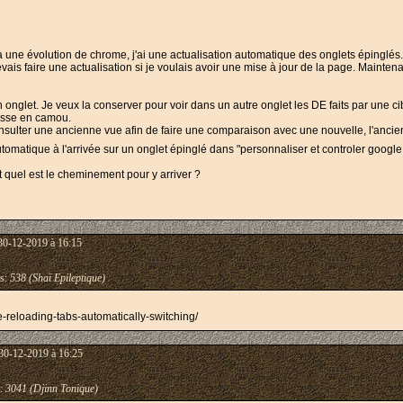
une évolution de chrome, j'ai une actualisation automatique des onglets épinglés.
vais faire une actualisation si je voulais avoir une mise à jour de la page. Maintena
 onglet. Je veux la conserver pour voir dans un autre onglet les DE faits par une c
asse en camou.
onsulter une ancienne vue afin de faire une comparaison avec une nouvelle, l'ancie
utomatique à l'arrivée sur un onglet épinglé dans "personnaliser et controler googl
, et quel est le cheminement pour y arriver ?
30-12-2019 à 16:15
s:
538 (Shaï Epileptique)
-reloading-tabs-automatically-switching/
30-12-2019 à 16:25
:
3041 (Djinn Tonique)