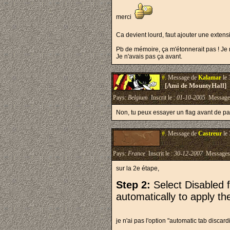
merci
Ca devient lourd, faut ajouter une exte
Pb de mémoire, ça m'étonnerait pas ! Je 
Je n'avais pas ça avant.
#.
Message de
Kalamar
le 
[Ami de MountyHall]
Pays:
Belgium
Inscrit le :
01-10-2005
Message
Non, tu peux essayer un flag avant de pa
#.
Message de
Castreur
le 
Pays:
France
Inscrit le :
30-12-2007
Messages
sur la 2e étape,
Step 2:
Select Disabled 
automatically to apply t
je n'ai pas l'option "automatic tab discard