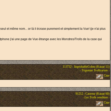
eul et même nom... or là il écrase purement et simplement la Vue! (je n'ai plus
artphone j'ai une page de Vue étrange avec les Monstres/Trolls de la case qui
113732 - ImprobableGolem (Kastar 11)
-
Trigoniae Trollicarum
-
Citer
91212 - Castreur (Kastar 60)
-
Les Trolls semblant
-
Citer