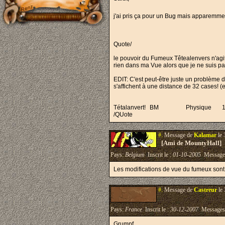
j'ai pris ça pour un Bug mais apparemment
Quote/
le pouvoir du Fumeux Têtealenvers n'agit
rien dans ma Vue alors que je ne suis p
EDIT: C'est peut-être juste un problème d
s'affichent à une distance de 32 cases! (
Tétalanvert!
BM
Physique
/QUote
#.
Message de
Kalamar
le 
[Ami de MountyHall]
Pays:
Belgium
Inscrit le :
01-10-2005
Message
Les modifications de vue du fumeux sont as
#.
Message de
Castreur
le 
Pays:
France
Inscrit le :
30-12-2007
Messages
Grumpf,