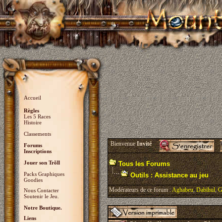
Accueil
Règles
Les 5 Races
Histoire
Classements
Bienvenue
Invité
Forums
Inscriptions
Jouer son Trõll
Tous les Forums
Packs Graphiques
Outils : Assistance au jeu
Goodies
Modérateurs de ce forum :
Aghabeu
,
Dabihul
,
G
Nous Contacter
Soutenir le Jeu.
Notre Boutique.
Liens