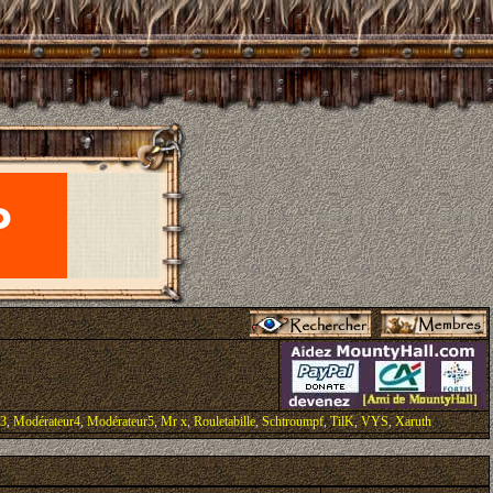
r3
,
Modérateur4
,
Modérateur5
,
Mr x
,
Rouletabille
,
Schtroumpf
,
TilK
,
VYS
,
Xaruth