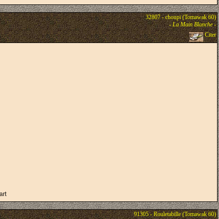
32807 - choupi (Tomawak 60)
-
La Main Blanche
-
Citer
art
91305 - Rouletabille (Tomawak 60)