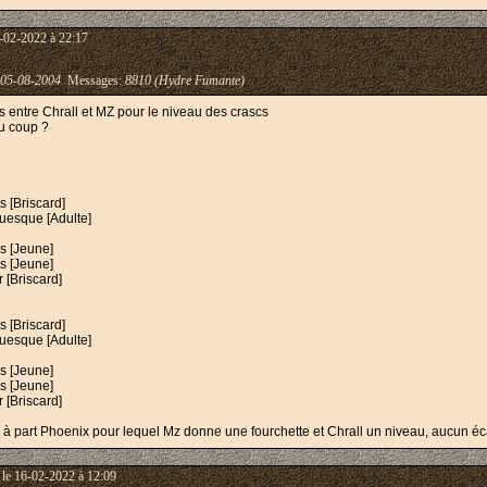
-02-2022 à 22:17
05-08-2004
Messages:
8810 (Hydre Fumante)
rts entre Chrall et MZ pour le niveau des crascs
du coup ?
s [Briscard]
uesque [Adulte]
]
us [Jeune]
s [Jeune]
 [Briscard]
 [Briscard]
esque [Adulte]
s [Jeune]
s [Jeune]
[Briscard]
s, à part Phoenix pour lequel Mz donne une fourchette et Chrall un niveau, aucun éc
le 16-02-2022 à 12:09