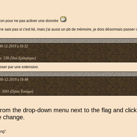
nsion pour ne pas activer une donnée
ne sais pas si c'est lié, mais j'ai aussi un pb de mémoire, je dois désormais passe
30-12-2019 à 16:32
s:
538 (Shaï Epileptique)
sser par une extension.
30-12-2019 à 16:48
:
3041 (Djinn Tonique)
from the drop-down menu next to the flag and clic
he change.
ing".