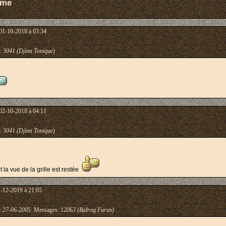
ome
01-10-2018 à 03:34
:
3041 (Djinn Tonique)
02-10-2018 à 04:11
:
3041 (Djinn Tonique)
t la vue de la grille est restée
1-12-2019 à 21:05
 :
27-06-2005
Messages:
12063 (Balrog Furax)