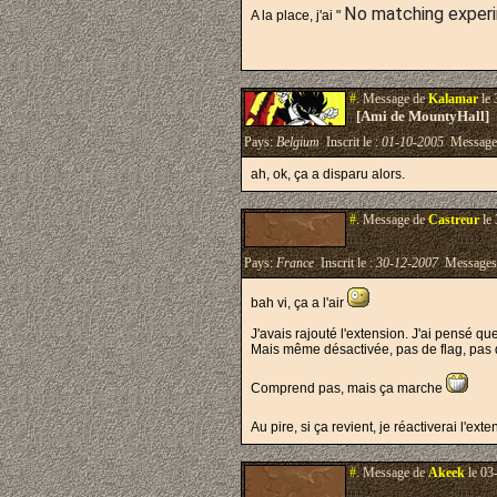
No matching experi
A la place, j'ai "
#.
Message de
Kalamar
le 
[Ami de MountyHall]
Pays:
Belgium
Inscrit le :
01-10-2005
Message
ah, ok, ça a disparu alors.
#.
Message de
Castreur
le 
Pays:
France
Inscrit le :
30-12-2007
Messages
bah vi, ça a l'air
J'avais rajouté l'extension. J'ai pensé que
Mais même désactivée, pas de flag, pas d'
Comprend pas, mais ça marche
Au pire, si ça revient, je réactiverai l'ex
#.
Message de
Akeek
le 03