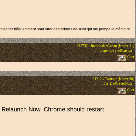
r ccleaner fréquemment pour virer des fichiers de suivi qui me pompe la mémoire.
113732 - ImprobableGolem (Kastar 11)
-
Trigoniae Trollicarum
-
Citer
91212 - Castreur (Kastar 60)
-
Les Trolls semblant
-
Citer
k Relaunch Now. Chrome should restart