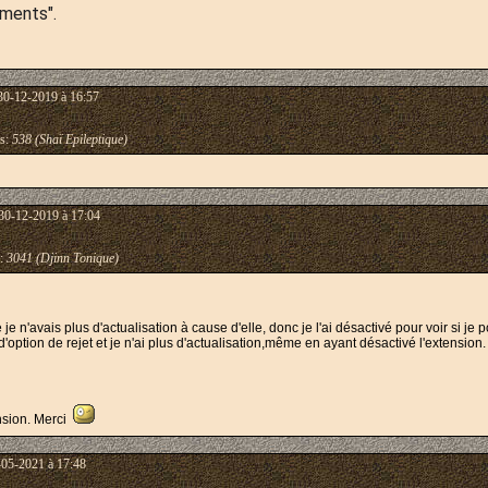
ments".
30-12-2019 à 16:57
s:
538 (Shaï Epileptique)
30-12-2019 à 17:04
:
3041 (Djinn Tonique)
 je n'avais plus d'actualisation à cause d'elle, donc je l'ai désactivé pour voir si je 
option de rejet et je n'ai plus d'actualisation,même en ayant désactivé l'extension
tension. Merci
-05-2021 à 17:48