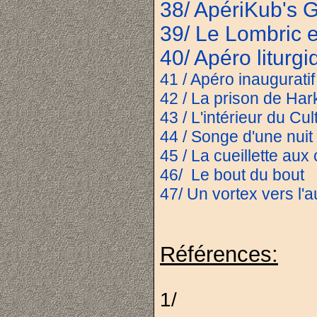
38/ ApériKub's 
39/ Le Lombric e
40/ Apéro liturgi
41 / Apéro inaugurati
42 / La prison de Har
43 / L'intérieur du Cul
44 / Songe d'une nuit 
45 / La cueillette au
46/ Le bout du bout
47/ Un vortex vers l'a
Références:
1/