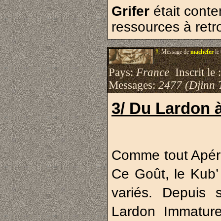
Grifer
était conte
ressources à retro
#.
Message de
machefer
le
Pays:
France
Inscrit le 
Messages:
2477 (Djinn 
3/ Du Lardon 
Comme tout Apér
Ce Goût, le Kub’ 
variés. Depuis
Lardon Immature