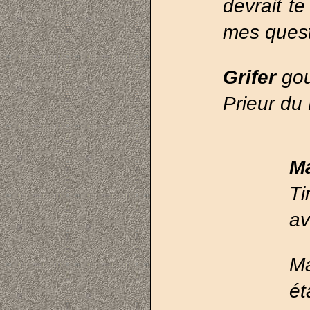
devrait t
mes quest
Grifer
go
Prieur du 
M
Ti
av
Ma
ét