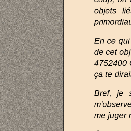
objets l
primordia
En ce qui 
de cet obj
4752400 
ça te dira
Bref, je
m'observe
me juger 