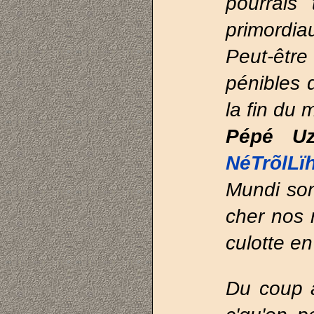
pourrais
primordiau
Peut-êt
pénibles 
la fin du 
Pépé U
NéTrõlLï
Mundi son
cher nos 
culotte en
Du coup