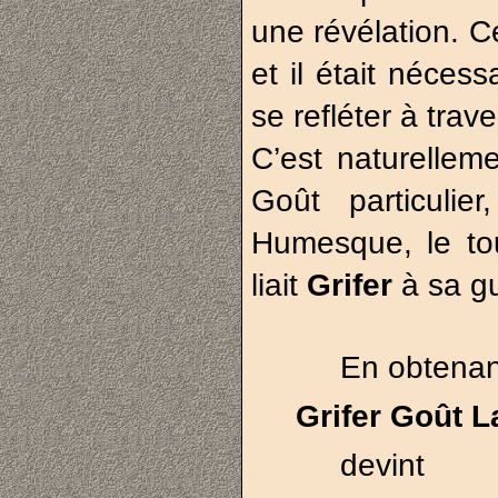
une révélation. C
et il était nécess
se refléter à trav
C’est naturelle
Goût particuli
Humesque, le tout
liait
Grifer
à sa gu
En obtenant
Grifer Goût 
devint