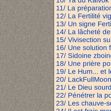
10/ Ya du Kalvok
11/ La préparati
12/ La Fertilité v
13/ Un signe Ferti
14/ La lâcheté de
15/ Vivisection su
16/ Une solution f
17/ Sidoine zboin
18/ Une prière po
19/ Le Hum... et 
20/ LackFullMoo
21/ Le Dieu sour
22/ Pénétrer la p
23/ Les chauve-so