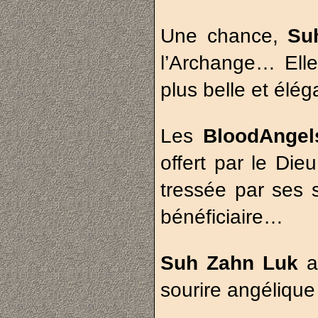
Une chance,
Su
l’Archange… Elle 
plus belle et él
Les
BloodAnge
offert par le Di
tressée par ses so
bénéficiaire…
Suh Zahn Luk
ar
sourire angélique