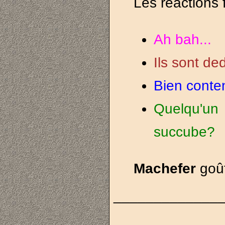
Les réactions 
Ah bah...
Ils sont de
Bien conten
Quelqu'un 
succube?
Machefer
goût
_____________