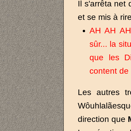
Il s'arrêta net
et se mis à ri
AH AH AH 
sûr... la si
que les Di
content de 
Les autres t
Wôuhlalãesqu
direction que