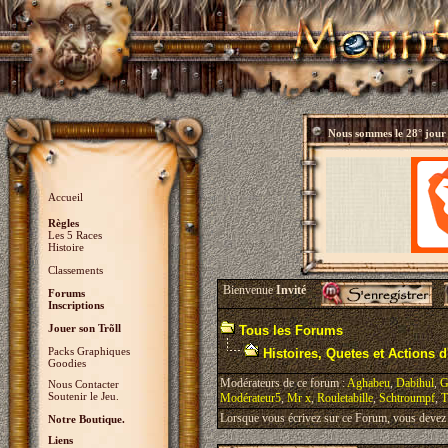
Nous sommes le
28° jour
Accueil
Règles
Les 5 Races
Histoire
Classements
Bienvenue
Invité
Forums
Inscriptions
Jouer son Trõll
Tous les Forums
Packs Graphiques
Histoires, Quetes et Actions d'
Goodies
Modérateurs de ce forum :
Aghabeu
,
Dabihul
,
G
Nous Contacter
Soutenir le Jeu.
Modérateur5
,
Mr x
,
Rouletabille
,
Schtroumpf
,
T
Lorsque vous écrivez sur ce Forum, vous devez v
Notre Boutique.
Liens