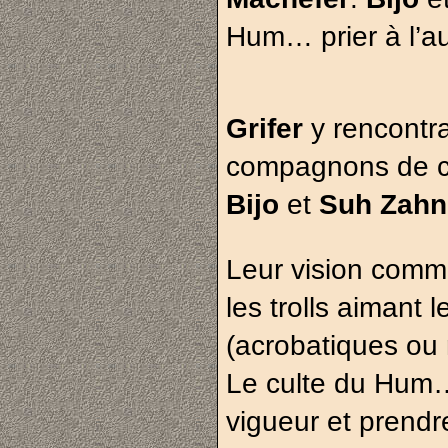
Hum… prier à l’au
Grifer
y rencontr
compagnons de c
Bijo
et
Suh Zahn
Leur vision commu
les trolls aimant 
(acrobatiques ou
Le culte du Hum… 
vigueur et prendre