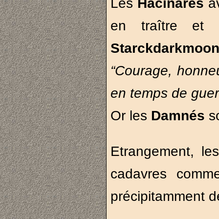
Les
Hacinares
a
en traître et
Starckdarkmoo
“Courage, honneur
en temps de guer
Or les
Damnés
s
Etrangement, le
cadavres comme i
précipitamment d