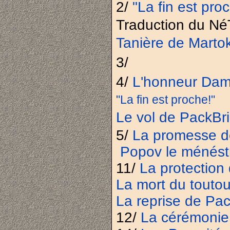
2/
"La fin est pro
Traduction du
Né
Tanière de Marto
3/
4/
L'honneur Da
"La fin est proche!"
Le vol de PackBr
5/
La promesse de
Popov le ménéstr
11/
La protection
La mort du touto
La reprise de Pa
12/
La cérémonie 