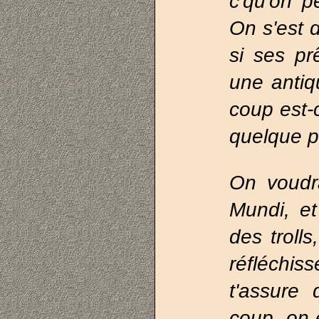
c'qu'on p
On s'est d
si ses pr
une antiqu
coup est-
quelque pa
On voudra
Mundi, et
des trolls
réfléchi
t'assure
coup, on 