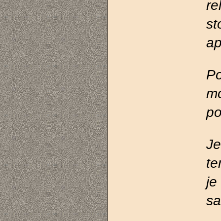
re
s
ap
Po
m
po
Je
te
je
sa