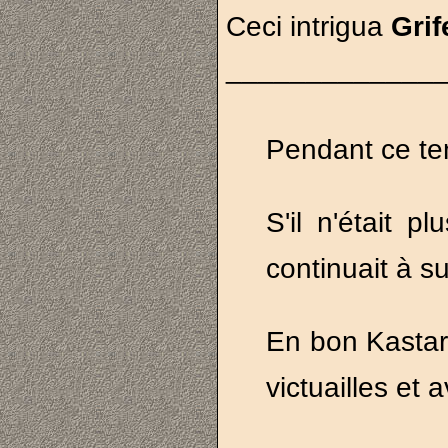
Ceci intrigua
Grif
_____________
Pendant ce te
S'il n'était p
continuait à s
En bon Kastar,
victuailles et