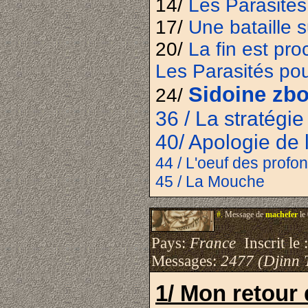
14/
Les Parasités
17/
Une bataille 
20/
La fin est pro
Les Parasités po
Sidoine zbo
24/
36 / La stratégie
40/ Apologie de 
44 / L'oeuf des profo
45 / La Mouche
#.
Message de
machefer
le
Pays:
France
Inscrit le 
Messages:
2477 (Djinn 
1/ Mon retour