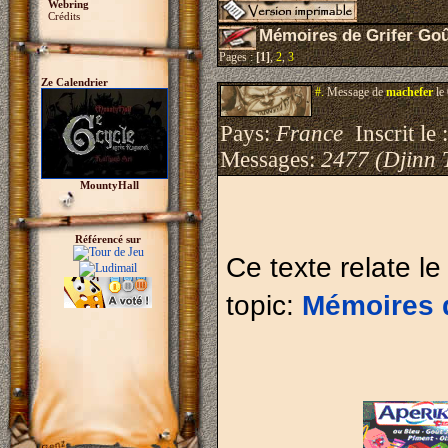
Webring
Crédits
Mémoires de Grifer Goû
Pages :
[1]
,
2
,
3
Ze Calendrier
#.
Message de
machefer
le
Pays:
France
Inscrit le 
Messages:
2477 (Djinn 
MountyHall
Référencé sur
Ce texte relate le
topic:
Mémoires d