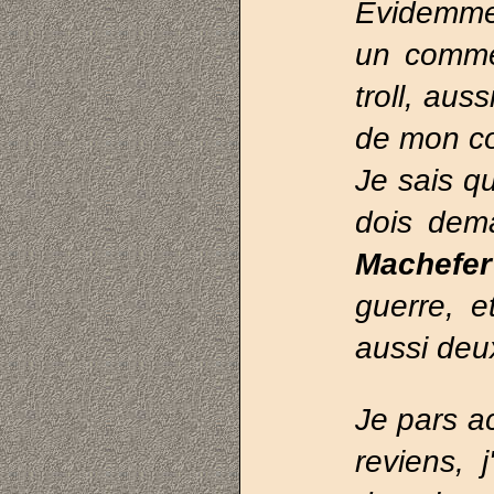
Évidemmen
un comme
troll, aus
de mon co
Je sais q
dois dem
Machefe
guerre, 
aussi deux
Je pars ac
reviens, 