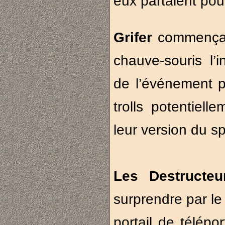
eux partaient pou
Grifer
commençait
chauve-souris l’
de l’événement p
trolls potentiell
leur version du sp
Les Destructe
surprendre par l
portail de télépo