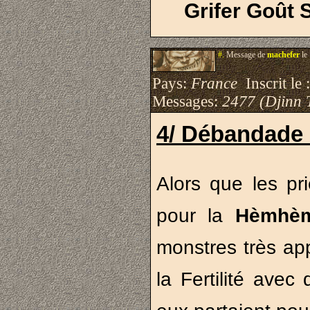
Grifer Goût 
#.
Message de
machefer
le
Pays:
France
Inscrit le 
Messages:
2477 (Djinn 
4/ Débandade
Alors que les pri
pour la
Hèmhè
monstres très app
la Fertilité avec