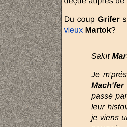
déçue auprès de 
Du coup
Grifer
s
vieux
Martok
?
Salut
Mar
Je m'prés
Mach'fe
passé par 
leur histo
je viens u