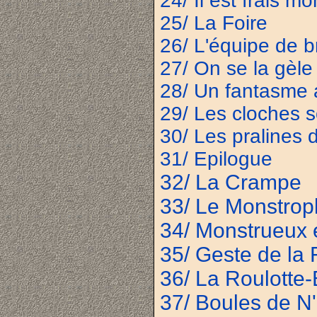
24/ Il est frais m
25/ La Foire
26/ L'équipe de b
27/ On se la gèle
28/ Un fantasme 
29/ Les cloches 
30/ Les pralines 
31/ Epilogue
32/ La Crampe
33/ Le Monstrop
34/ Monstrueux 
35/ Geste de la
36/ La Roulotte-
37/ Boules de N'