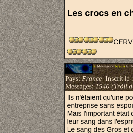
Les crocs en c
CERVE
#.
Message de
Grams
le 16
Pays:
France
Inscrit le 
Messages:
1540 (Trõll 
Ils n'étaient qu'une p
entreprise sans espoi
Mais l'important étai
leur sang dans l'espri
Le sang des Gros et d