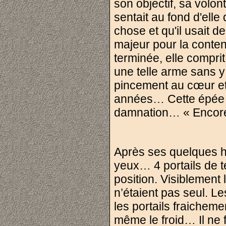
son objectif, sa volont
sentait au fond d'ell
chose et qu'il usait 
majeur pour la conteni
terminée, elle comprit 
une telle arme sans y 
pincement au cœur et
années… Cette épée c
damnation… « Encore
Après ses quelques heu
yeux… 4 portails de té
position. Visiblement
n’étaient pas seul. L
les portails fraicheme
même le froid… Il ne fa