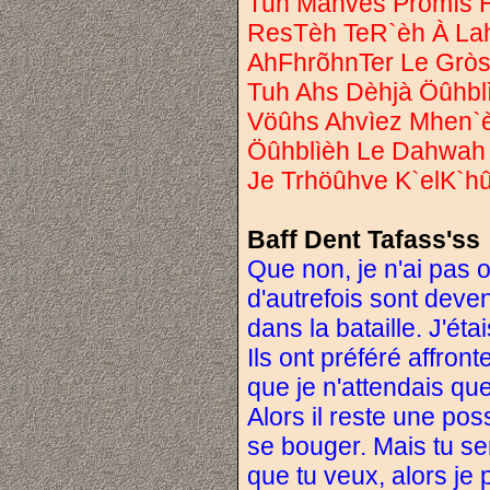
Tuh Mahvès Pròmìs 
ResTèh TeR`èh À Lah
AhFhrõhnTer Le Gròs 
Tuh Ahs Dèhjà Öûhbl
Vöûhs Ahvìez Mhen`è
Öûhblìèh Le Dahwah 
Je Trhöûhve K`elK`h
Baff Dent Tafass'ss
Que non, je n'ai pas o
d'autrefois sont deven
dans la bataille. J'éta
Ils ont préféré affront
que je n'attendais que
Alors il reste une poss
se bouger. Mais tu ser
que tu veux, alors je