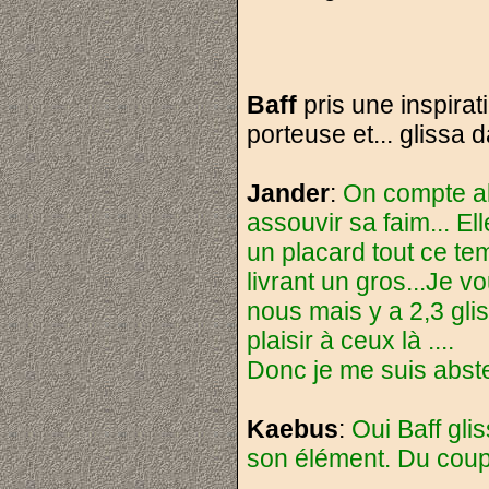
Baff
pris une inspirati
porteuse et... glissa d
Jander
:
On compte all
assouvir sa faim... El
un placard tout ce te
livrant un gros...Je v
nous mais y a 2,3 gli
plaisir à ceux là ....
Donc je me suis abst
Kaebus
:
Oui Baff gli
son élément. Du coup 