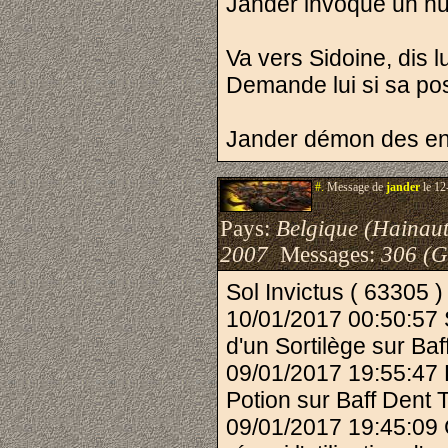
Jander invoque un hu
Va vers Sidoine, dis l
Demande lui si sa poss
Jander démon des en
#.
Message de
jander
le 12
Pays:
Belgique (Hainaut
2007
Messages:
306 (G
Sol Invictus ( 63305 )
10/01/2017 00:50:57 S
d'un Sortilège sur Baf
09/01/2017 19:55:47 P
Potion sur Baff Dent 
09/01/2017 19:45:09