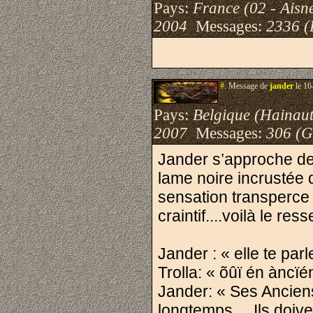
Pays:
France (02 - Aisn
2004
Messages:
2336 (
#.
Message de
jander
le 16
Pays:
Belgique (Hainaut
2007
Messages:
306 (G
Jander s’approche de 
lame noire incrustée 
sensation transperce
craintif....voilà le re
Jander : « elle te parl
Trolla: « õûï én àncïén 
Jander: « Ses Anciens
longtemps ... Ils doive