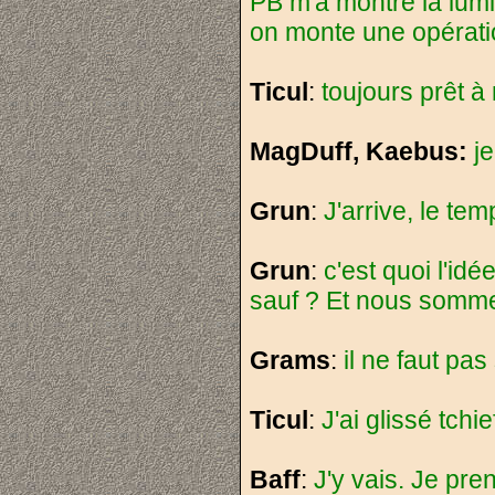
PB m'a montré la lumi
on monte une opératio
Ticul
:
toujours prêt à 
MagDuff, Kaebus:
j
Grun
:
J'arrive, le te
Grun
:
c'est quoi l'idé
sauf ? Et nous somme
Grams
:
il ne faut pas 
Ticul
:
J'ai glissé tchi
Baff
:
J'y vais. Je pr