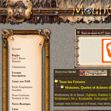
Nous sommes le
27° jour
Accueil
Règles
Les 5 Races
Histoire
Classements
Bienvenue
Invité
Forums
Inscriptions
Jouer son Trõll
Tous les Forums
Packs Graphiques
Histoires, Quetes et Actions d'
Goodies
Modérateurs de ce forum :
Aghabeu
,
Dabihul
,
G
Nous Contacter
Soutenir le Jeu.
Modérateur5
,
Mr x
,
Rouletabille
,
Schtroumpf
,
T
Lorsque vous écrivez sur ce Forum, vous devez v
Notre Boutique.
Liens