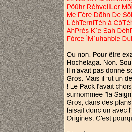
Pöûhr RèhveìlLer Mõ
Me Fère Dõhn De Sõh
L'èhTernìTèh à CôT
AhPrès K`e Sah DèhP
Fòrce ÌM`uhahble Du
Ou non. Pour être exac
Hochelaga. Non. Sous 
Il n'avait pas donné s
Gros. Mais il fut un 
! Le Pack l'avait cho
surnommée "la Saigner
Gros, dans des plans 
faisait donc un avec
Origines. C'est pourq