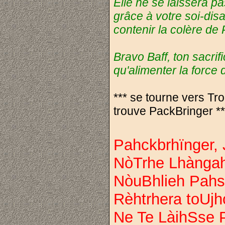
Elle ne se laissera pa
grâce à votre soi-dis
contenir la colère de
Bravo Baff, ton sacrif
qu'alimenter la force
*** se tourne vers Tro
trouve PackBringer **
Pahckbrhïnger,
NòTrhe Lhànga
NòuBhlieh Pahs
Rèhtrhera toUj
Ne Te LàihSse 