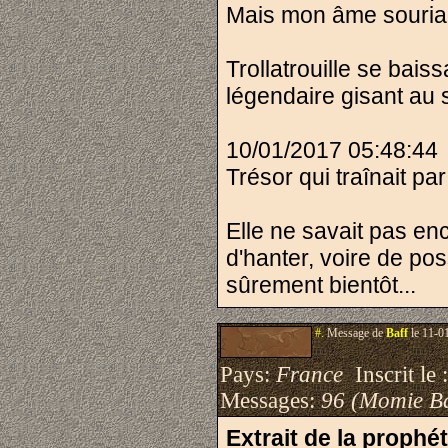
Mais mon âme souriait
Trollatrouille se ba
légendaire gisant au s
10/01/2017 05:48:44
Trésor qui traînait par
Elle ne savait pas enc
d'hanter, voire de pos
sûrement bientôt...
#.
Message de
Baff
le 11-0
Pays:
France
Inscrit le 
Messages:
96 (Momie B
Extrait de la prophé