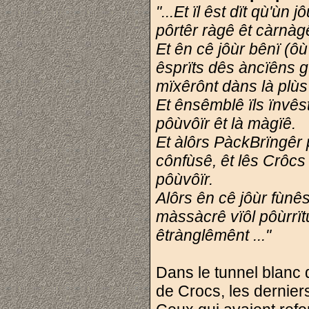
"...Et ïl êst dït qù'ù
pôrtêr ràgê êt càrnà
Et ên cê jôùr bênï (ô
êsprïts dês àncïêns g
mïxêrônt dàns là plùs
Et ênsêmblê ïls ïnvêst
pôùvôïr êt là màgïê.
Et àlôrs PàckBrïngêr 
cônfùsê, êt lês Crôcs 
pôùvôïr.
Alôrs ên cê jôùr fùnê
màssàcrê vïôl pôùrrï
êtrànglêmênt ..."
Dans le tunnel blanc 
de Crocs, les dernie