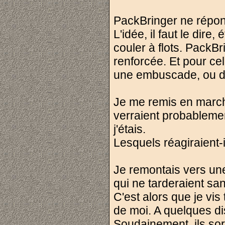
PackBringer ne répon
L'idée, il faut le dire
couler à flots. PackB
renforcée. Et pour cel
une embuscade, ou da
Je me remis en march
verraient probablemen
j'étais.
Lesquels réagiraient-
Je remontais vers un
qui ne tarderaient sa
C'est alors que je vi
de moi. A quelques dis
Soudainement, ils sor