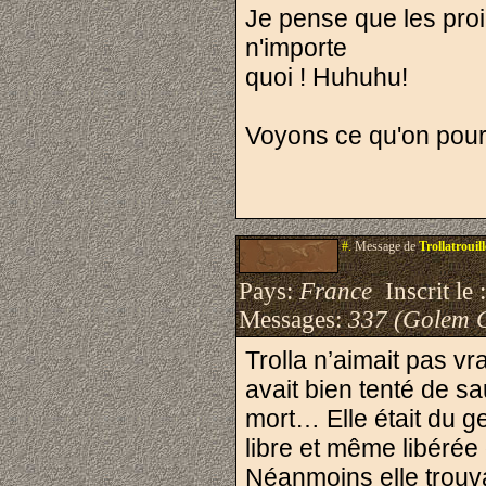
Je pense que les proi
n'importe
quoi ! Huhuhu!
Voyons ce qu'on pourra
#.
Message de
Trollatrouill
Pays:
France
Inscrit le 
Messages:
337 (Golem 
Trolla n’aimait pas vr
avait bien tenté de s
mort… Elle était du g
libre et même libérée d
Néanmoins elle trouv