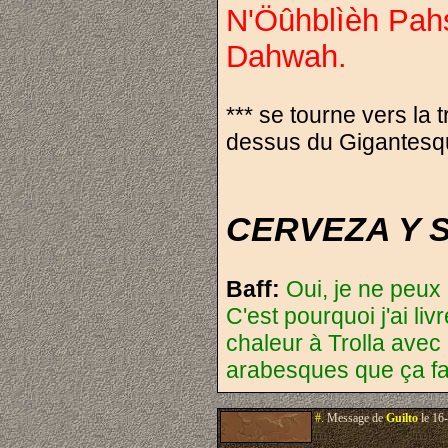
N'Öûhblìèh Pah
Dahwah.
*** se tourne vers la
dessus du Gigantesq
CERVEZA Y SANG
Baff:
Oui, je ne peux
C'est pourquoi j'ai li
chaleur à Trolla avec
arabesques que ça fai
#.
Message de
Guilto
le 16