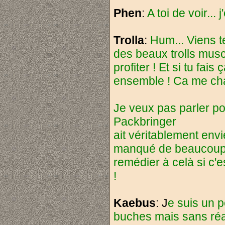
Phen
:
A toi de voir... 
Trolla
:
Hum... Viens t
des beaux trolls mus
profiter ! Et si tu fai
ensemble ! Ca me chang
Je veux pas parler po
Packbringer
ait véritablement envi
manqué de beaucoup 
remédier à celà si c'
!
Kaebus
: J
e suis un p
buches mais sans réag