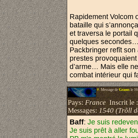
Rapidement Volcom ouv
bataille qui s’annonça
et traversa le portail 
quelques secondes… L
Packbringer refît son
prestes provoquaient
d’arme… Mais elle ne
combat intérieur qui 
#.
Message de
Grams
le 16
Pays:
France
Inscrit le 
Messages:
1540 (Trõll 
Baff
:
Je suis redeven
Je suis prêt à aller fo