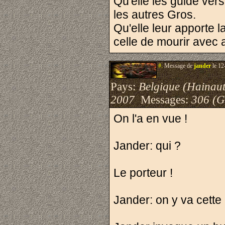
Qu'elle les guide vers
les autres Gros.
Qu'elle leur apporte la
celle de mourir avec a
#.
Message de
jander
le 12
Pays:
Belgique (Hainaut
2007
Messages:
306 (G
On l'a en vue !
Jander: qui ?
Le porteur !
Jander: on y va cette n