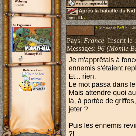
Webring
Crédits
Après la bataille du Ni
Pages :
[1]
,
2
Ze Figurines
#.
Message de
Baff
le 11-0
Pays:
France
Inscrit le 
Messages:
96 (Momie B
MountyHall
Je m'apprêtais à fonc
ennemis s'étaient repl
Référencé sur
Et... rien.
Le mot passa dans les r
Mais attendre quoi au 
là, à portée de griffe
jeter ?
Puis les ennemis revin
?!