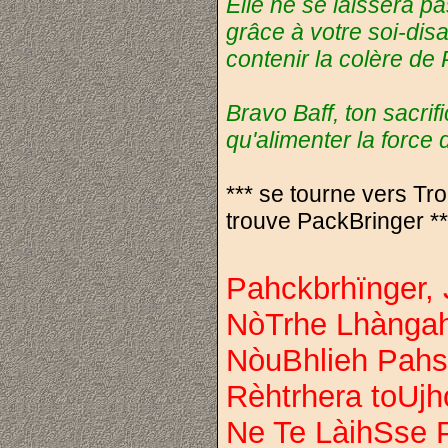
Elle ne se laissera pa
grâce à votre soi-dis
contenir la colère de
Bravo Baff, ton sacrif
qu'alimenter la force
*** se tourne vers Tro
trouve PackBringer **
Pahckbrhïnger,
NòTrhe Lhànga
NòuBhlieh Pahs
Rèhtrhera toUj
Ne Te LàihSse 