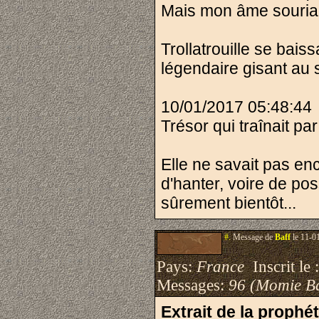
Mais mon âme souriait
Trollatrouille se ba
légendaire gisant au s
10/01/2017 05:48:44
Trésor qui traînait par
Elle ne savait pas enc
d'hanter, voire de pos
sûrement bientôt...
#.
Message de
Baff
le 11-0
Pays:
France
Inscrit le 
Messages:
96 (Momie B
Extrait de la prophé