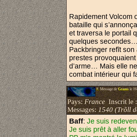
Rapidement Volcom ouv
bataille qui s’annonça
et traversa le portail 
quelques secondes… L
Packbringer refît son
prestes provoquaient
d’arme… Mais elle ne
combat intérieur qui 
#.
Message de
Grams
le 16
Pays:
France
Inscrit le 
Messages:
1540 (Trõll 
Baff
:
Je suis redeven
Je suis prêt à aller fo