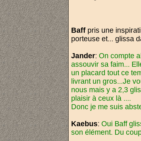
Baff
pris une inspirati
porteuse et... glissa d
Jander
:
On compte all
assouvir sa faim... El
un placard tout ce te
livrant un gros...Je v
nous mais y a 2,3 gli
plaisir à ceux là ....
Donc je me suis abst
Kaebus
:
Oui Baff gli
son élément. Du coup 