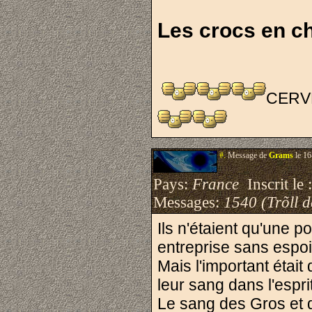
Les crocs en c
CERVE
#.
Message de
Grams
le 16
Pays:
France
Inscrit le 
Messages:
1540 (Trõll 
Ils n'étaient qu'une p
entreprise sans espoi
Mais l'important étai
leur sang dans l'espri
Le sang des Gros et d