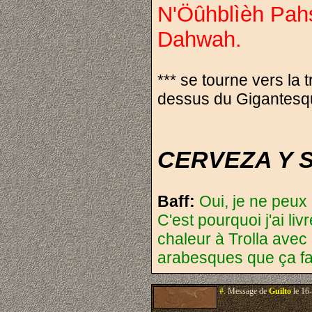
N'Öûhblìèh Pah
Dahwah.
*** se tourne vers la
dessus du Gigantesq
CERVEZA Y SANG
Baff:
Oui, je ne peux
C'est pourquoi j'ai li
chaleur à Trolla avec
arabesques que ça fai
#.
Message de
Guilto
le 16