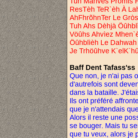
Tuh Mahvès Pròmìs 
ResTèh TeR`èh À Lah
AhFhrõhnTer Le Gròs 
Tuh Ahs Dèhjà Öûhbl
Vöûhs Ahvìez Mhen`è
Öûhblìèh Le Dahwah 
Je Trhöûhve K`elK`h
Baff Dent Tafass'ss
Que non, je n'ai pas o
d'autrefois sont deven
dans la bataille. J'éta
Ils ont préféré affront
que je n'attendais que
Alors il reste une poss
se bouger. Mais tu ser
que tu veux, alors je