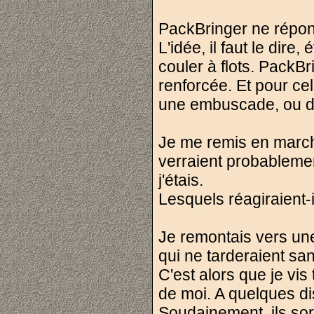
PackBringer ne répon
L'idée, il faut le dire
couler à flots. PackB
renforcée. Et pour cel
une embuscade, ou da
Je me remis en march
verraient probablemen
j'étais.
Lesquels réagiraient-
Je remontais vers un
qui ne tarderaient sa
C'est alors que je vi
de moi. A quelques dis
Soudainement, ils sor