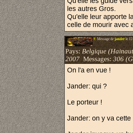
Qu'elle les guide vers
les autres Gros.
Qu'elle leur apporte la
celle de mourir avec a
#.
Message de
jander
le 12
Pays:
Belgique (Hainaut
2007
Messages:
306 (G
On l'a en vue !
Jander: qui ?
Le porteur !
Jander: on y va cette n