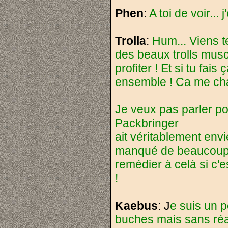
Phen
:
A toi de voir... 
Trolla
:
Hum... Viens t
des beaux trolls mus
profiter ! Et si tu fai
ensemble ! Ca me chang
Je veux pas parler po
Packbringer
ait véritablement envi
manqué de beaucoup 
remédier à celà si c'
!
Kaebus
: J
e suis un p
buches mais sans réag