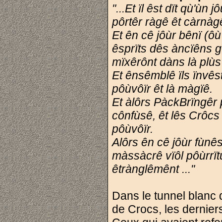
"...Et ïl êst dït qù'ù
pôrtêr ràgê êt càrnà
Et ên cê jôùr bênï (ô
êsprïts dês àncïêns g
mïxêrônt dàns là plùs
Et ênsêmblê ïls ïnvêst
pôùvôïr êt là màgïê.
Et àlôrs PàckBrïngêr 
cônfùsê, êt lês Crôcs 
pôùvôïr.
Alôrs ên cê jôùr fùnê
màssàcrê vïôl pôùrrï
êtrànglêmênt ..."
Dans le tunnel blanc 
de Crocs, les dernie