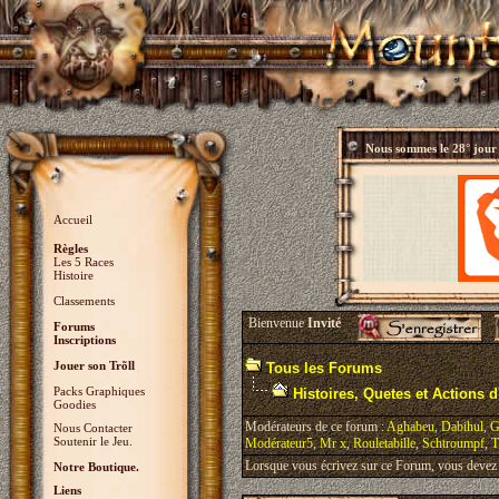
Nous sommes le
28° jour
Accueil
Règles
Les 5 Races
Histoire
Classements
Bienvenue
Invité
Forums
Inscriptions
Jouer son Trõll
Tous les Forums
Packs Graphiques
Histoires, Quetes et Actions d'
Goodies
Modérateurs de ce forum :
Aghabeu
,
Dabihul
,
G
Nous Contacter
Soutenir le Jeu.
Modérateur5
,
Mr x
,
Rouletabille
,
Schtroumpf
,
T
Lorsque vous écrivez sur ce Forum, vous devez v
Notre Boutique.
Liens