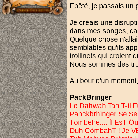
Ebêté, je passais un p
Je créais une disrupti
dans mes songes, cac
Quelque chose n'allai
semblables qu'ils appe
trollinets qui croient 
Nous sommes des troll
Au bout d'un moment, 
PackBringer
Le Dahwah Tah T-ìl F
Pahckbrhïnger Se S
Tòmbèhe.... Ìl EsT 
Duh CòmbahT ! Je 