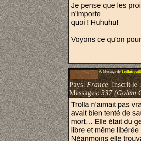
Je pense que les proi
n'importe
quoi ! Huhuhu!
Voyons ce qu'on pourra
#.
Message de
Trollatrouill
Pays:
France
Inscrit le 
Messages:
337 (Golem 
Trolla n’aimait pas vr
avait bien tenté de s
mort… Elle était du g
libre et même libérée d
Néanmoins elle trouv