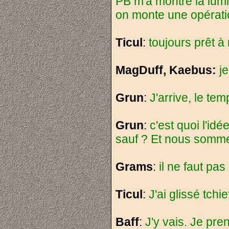
PB m'a montré la lumi
on monte une opératio
Ticul
:
toujours prêt à 
MagDuff, Kaebus:
j
Grun
:
J'arrive, le te
Grun
:
c'est quoi l'idé
sauf ? Et nous somme
Grams
:
il ne faut pas 
Ticul
:
J'ai glissé tchi
Baff
:
J'y vais. Je pr