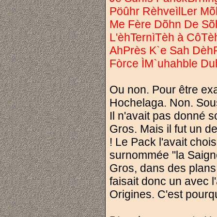
Pöûhr RèhveìlLer Mõ
Me Fère Dõhn De Sõh
L'èhTernìTèh à CôT
AhPrès K`e Sah DèhP
Fòrce ÌM`uhahble Du
Ou non. Pour être exac
Hochelaga. Non. Sous 
Il n'avait pas donné s
Gros. Mais il fut un 
! Le Pack l'avait cho
surnommée "la Saigner
Gros, dans des plans 
faisait donc un avec
Origines. C'est pourq