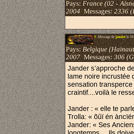
Pays:
France (02 - Aisn
2004
Messages:
2336 (
#.
Message de
jander
le 16
Pays:
Belgique (Hainaut
2007
Messages:
306 (G
Jander s’approche de 
lame noire incrustée 
sensation transperce
craintif....voilà le re
Jander : « elle te parl
Trolla: « õûï én àncïén 
Jander: « Ses Anciens
longtemps ... Ils doive