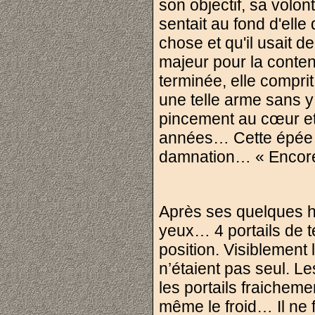
son objectif, sa volont
sentait au fond d'ell
chose et qu'il usait 
majeur pour la conteni
terminée, elle comprit 
une telle arme sans y 
pincement au cœur et
années… Cette épée c
damnation… « Encore
Après ses quelques heu
yeux… 4 portails de té
position. Visiblement
n’étaient pas seul. L
les portails fraicheme
même le froid… Il ne fa