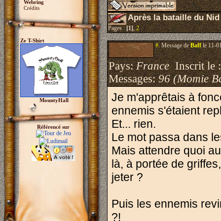
Webring
Crédits
Après la bataille du Ni
Pages :
[1]
,
2
Ze T-Shirt
#.
Message de
Baff
le 11-0
Pays:
France
Inscrit le 
Messages:
96 (Momie B
Je m'apprêtais à fonc
MountyHall
ennemis s'étaient repl
Et... rien.
Référencé sur
Le mot passa dans les r
Mais attendre quoi au 
là, à portée de griffe
jeter ?
Puis les ennemis revin
?!