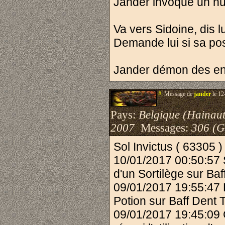
Jander invoque un hu
Va vers Sidoine, dis l
Demande lui si sa poss
Jander démon des en
#.
Message de
jander
le 12
Pays:
Belgique (Hainaut
2007
Messages:
306 (G
Sol Invictus ( 63305 )
10/01/2017 00:50:57 S
d'un Sortilège sur Baf
09/01/2017 19:55:47 P
Potion sur Baff Dent 
09/01/2017 19:45:09