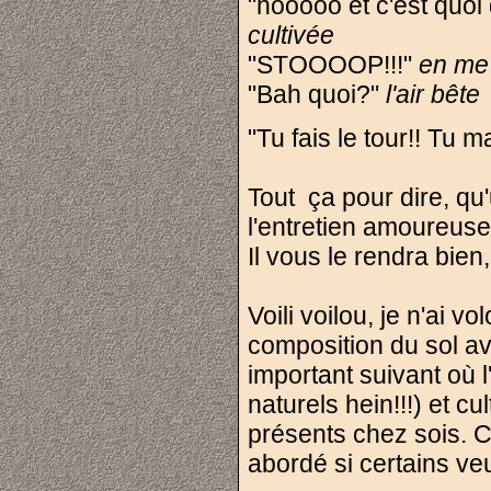
"hooooo et c'est quoi 
cultivée
"STOOOOP!!!"
en me 
"Bah quoi?"
l'air bête
"Tu fais le tour!! Tu 
Tout ça pour dire, qu
l'entretien amoureus
Il vous le rendra bien
Voili voilou, je n'ai v
composition du sol ava
important suivant où l
naturels hein!!!) et c
présents chez sois. C
abordé si certains ve