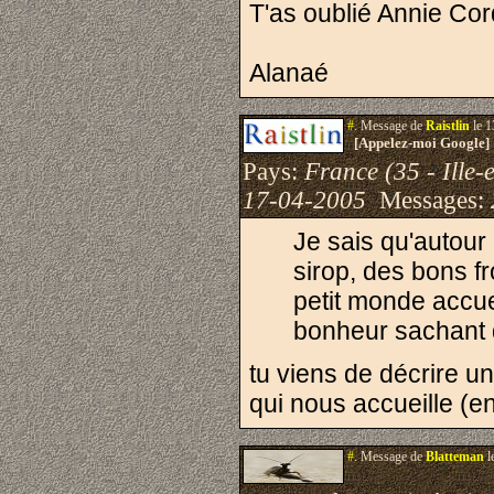
T'as oublié Annie Cor
Alanaé
#.
Message de
Raistlin
le 1
[Appelez-moi Google]
Pays:
France (35 - Ille-e
17-04-2005
Messages:
Je sais qu'autour
sirop, des bons f
petit monde accu
bonheur sachant q
tu viens de décrire un
qui nous accueille (e
#.
Message de
Blatteman
l