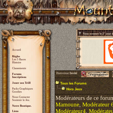
Nous sommes le
2° jour 
Accueil
Règles
Les 5 Races
Histoire
Classements
Bienvenue
Invité
Forums
Inscriptions
Jouer son Trõll
Tous les Forums
Packs Graphiques
Hors Jeux
Goodies
Modérateurs de ce foru
Nous Contacter
Soutenir le Jeu.
Mamoune
,
Modérateur 
Notre Boutique.
Modérateur4
,
Modérate
Liens