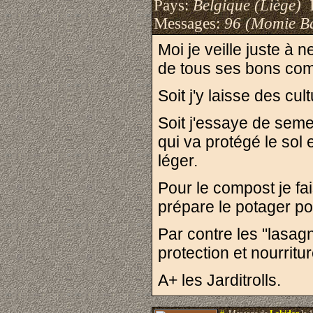
Pays:
Belgique (Liège)
I
Messages:
96 (Momie B
Moi je veille juste à 
de tous ses bons com
Soit j'y laisse des cul
Soit j'essaye de seme
qui va protégé le sol 
léger.
Pour le compost je fa
prépare le potager p
Par contre les "lasagn
protection et nourritu
A+ les Jarditrolls.