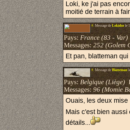
Loki, ke j'ai pas enc
moitié de terrain à fair
#.
Message de
Lokidor
le 
Pays:
France (83 - Var)
Messages:
252 (Golem 
Et pan, blatteman qui 
#.
Message de
Blatteman
l
Pays:
Belgique (Liège)
I
Messages:
96 (Momie B
Ouais, les deux mise e
Mais c'est bien aussi
détails...