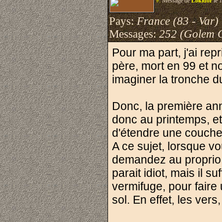
#.
Message de
Lokidor
le 
Pays:
France (83 - Var)
Messages:
252 (Golem 
Pour ma part, j'ai rep
père, mort en 99 et no
imaginer la tronche d
Donc, la première ann
donc au printemps, et
d'étendre une couche 
A ce sujet, lorsque v
demandez au proprio l
parait idiot, mais il s
vermifuge, pour faire
sol. En effet, les vers