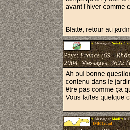
avant l'hiver comme c
Blatte, retour au jard
#.
Message de
SamLePirat
Pays:
France (69 - Rhô
2004
Messages:
3622 (
Ah oui bonne question
contenu dans le jardi
être pas comme ça qu'i
Vous faîtes quelque ch
#.
Message de
Madère
le 1
[MH Team]