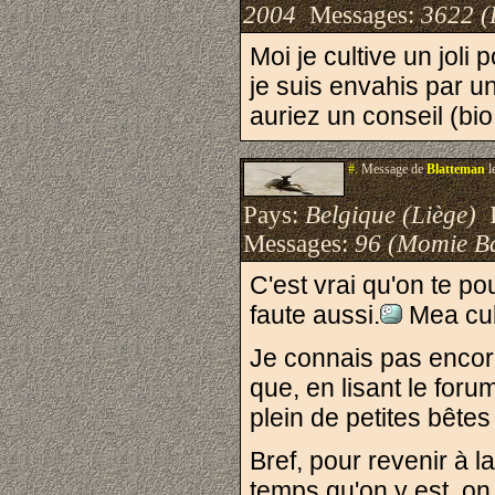
2004
Messages:
3622 (
Moi je cultive un joli
je suis envahis par un
auriez un conseil (bi
#.
Message de
Blatteman
l
Pays:
Belgique (Liège)
I
Messages:
96 (Momie B
C'est vrai qu'on te po
faute aussi.
Mea cul
Je connais pas encore
que, en lisant le foru
plein de petites bêtes
Bref, pour revenir à l
temps qu'on y est, on