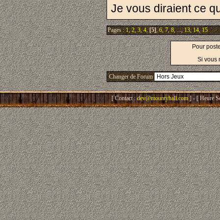
Je vous diraient ce q
Pages :
1
,
2
,
3
,
4
,
[5]
,
6
,
7
,
8
, ...,
13
,
14
,
15
Pour post
Si vous 
Changer de Forum
[ Contact :
dev@mountyhall.com
] - [ Heure S