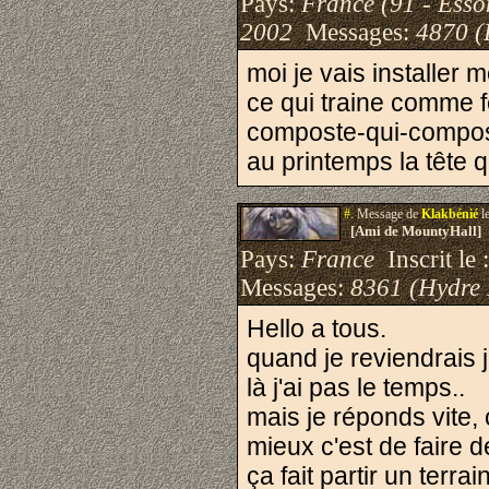
Pays:
France (91 - Esso
2002
Messages:
4870 (
moi je vais installer 
ce qui traine comme f
composte-qui-compost
au printemps la tête 
#.
Message de
Klakbénié
l
[Ami de MountyHall]
Pays:
France
Inscrit le 
Messages:
8361 (Hydre
Hello a tous.
quand je reviendrais 
là j'ai pas le temps..
mais je réponds vite, c
mieux c'est de faire d
ça fait partir un terra