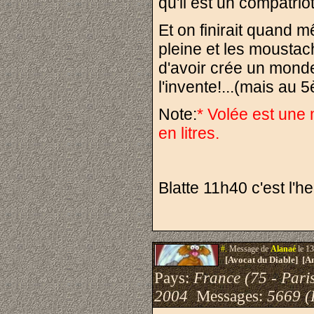
qu'il est un compatrio
Et on finirait quand 
pleine et les moustac
d'avoir crée un monde a
l'invente!...(mais au 
Note:
* Volée est une 
en litres.
Blatte 11h40 c'est l'h
#.
Message de
Alanaé
le 13
[Avocat du Diable] [A
Pays:
France (75 - Pari
2004
Messages:
5669 (