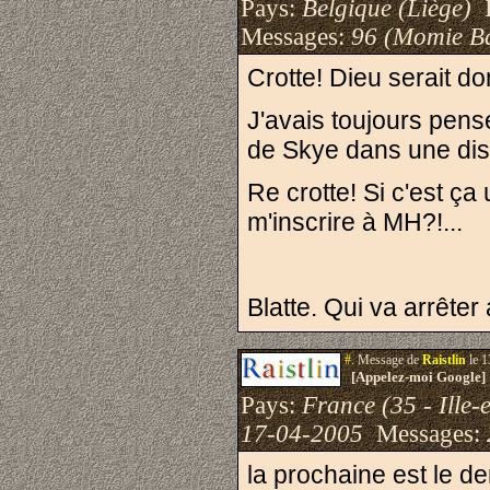
Pays:
Belgique (Liège)
I
Messages:
96 (Momie B
Crotte! Dieu serait do
J'avais toujours pensé q
de Skye dans une disti
Re crotte! Si c'est ça
m'inscrire à MH?!...
Blatte. Qui va arrêter
#.
Message de
Raistlin
le 1
[Appelez-moi Google]
Pays:
France (35 - Ille-e
17-04-2005
Messages:
la prochaine est le d