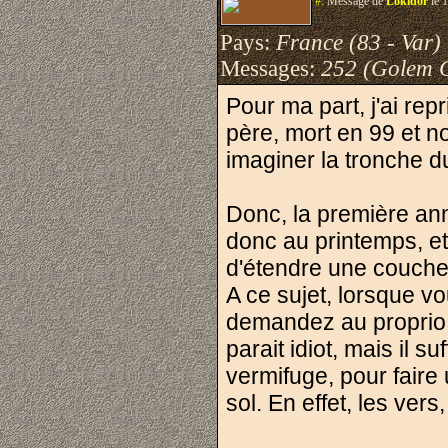
#.
Message de
Lokidor
le 
Pays:
France (83 - Var)
Messages:
252 (Golem 
Pour ma part, j'ai rep
père, mort en 99 et no
imaginer la tronche d
Donc, la première ann
donc au printemps, et
d'étendre une couche 
A ce sujet, lorsque v
demandez au proprio l
parait idiot, mais il s
vermifuge, pour faire
sol. En effet, les vers