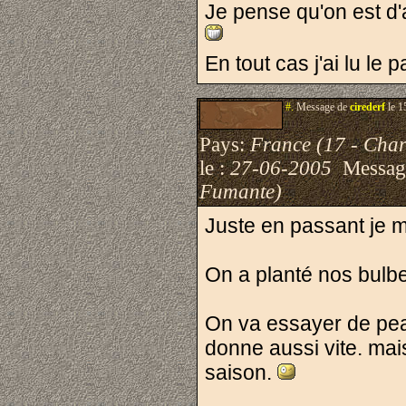
Je pense qu'on est d'
En tout cas j'ai lu le 
#.
Message de
cirederf
le 1
Pays:
France (17 - Char
le :
27-06-2005
Messag
Fumante)
Juste en passant je m
On a planté nos bulbe
On va essayer de peau
donne aussi vite. mai
saison.