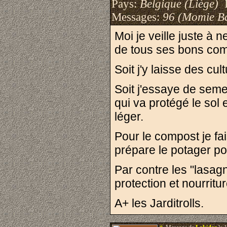
Pays:
Belgique (Liège)
I
Messages:
96 (Momie B
Moi je veille juste à 
de tous ses bons com
Soit j'y laisse des cul
Soit j'essaye de seme
qui va protégé le sol 
léger.
Pour le compost je fa
prépare le potager p
Par contre les "lasagn
protection et nourritu
A+ les Jarditrolls.