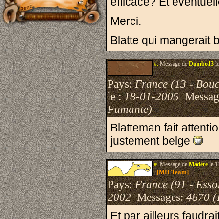
efficace? Et éventuel
Merci.
Blatte qui mangerait b
#.
Message de
Dumbo13
le
Pays:
France (13 - Bou
le :
18-01-2005
Messag
Fumante)
Blatteman fait attenti
justement belge
#.
Message de
Madère
le 1
[MH Team]
Pays:
France (91 - Esso
2002
Messages:
4870 (
Et par ailleurs faudra