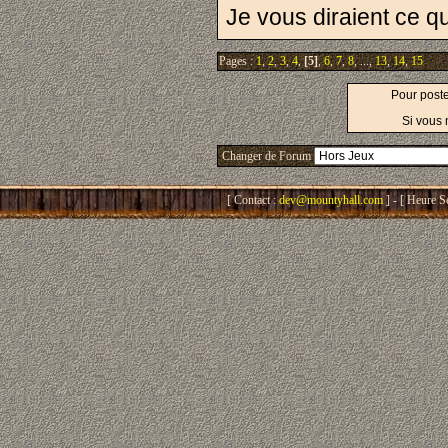
Je vous diraient ce q
Pages :
1
,
2
,
3
,
4
,
[5]
,
6
,
7
,
8
, ...,
13
,
14
,
15
Pour post
Si vous 
Changer de Forum
[ Contact :
dev@mountyhall.com
] - [ Heure S