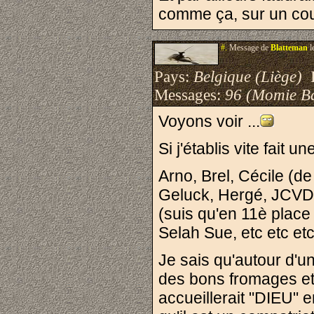
comme ça, sur un coup
#.
Message de
Blatteman
l
Pays:
Belgique (Liège)
I
Messages:
96 (Momie B
Voyons voir ...
Si j'établis vite fait 
Arno, Brel, Cécile (d
Geluck, Hergé, JCVD (
(suis qu'en 11è place
Selah Sue, etc etc etc
Je sais qu'autour d'u
des bons fromages et
accueillerait "DIEU"