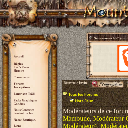
Nous sommes le
2° jour 
Accueil
Règles
Les 5 Races
Histoire
Classements
Bienvenue
Invité
Forums
Inscriptions
Jouer son Trõll
Tous les Forums
Packs Graphiques
Hors Jeux
Goodies
Modérateurs de ce foru
Nous Contacter
Soutenir le Jeu.
Mamoune
,
Modérateur 
Notre Boutique.
Modérateur4
,
Modérate
Liens