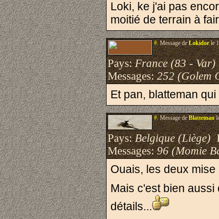
Loki, ke j'ai pas enc
moitié de terrain à fair
#.
Message de
Lokidor
le 
Pays:
France (83 - Var)
Messages:
252 (Golem 
Et pan, blatteman qui 
#.
Message de
Blatteman
l
Pays:
Belgique (Liège)
I
Messages:
96 (Momie B
Ouais, les deux mise e
Mais c'est bien aussi
détails...