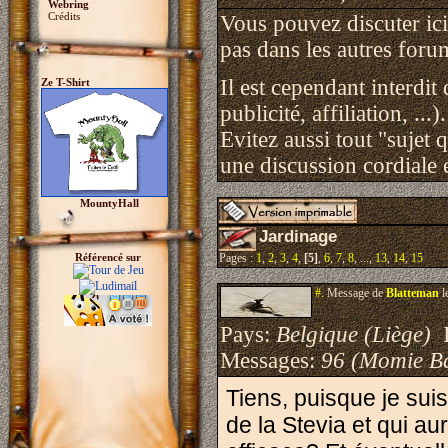
Webring
Crédits
Vous pouvez discuter ici 
pas dans les autres foru
Il est cependant interdit
Ze T-Shirt
publicité, affiliation, ...).
Evitez aussi tout "sujet 
une discussion cordiale e
MountyHall
Jardinage
Référencé sur
Pages :
1
,
2
,
3
,
4
,
[5]
,
6
,
7
,
8
, ...,
13
,
14
,
15
#.
Message de
Blatteman
l
Pays:
Belgique (Liège)
I
Messages:
96 (Momie B
Tiens, puisque je suis
de la Stevia et qui aur