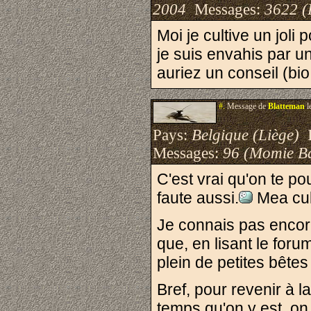
2004
Messages:
3622 (
Moi je cultive un joli
je suis envahis par un
auriez un conseil (bi
#.
Message de
Blatteman
l
Pays:
Belgique (Liège)
I
Messages:
96 (Momie B
C'est vrai qu'on te po
faute aussi.
Mea cul
Je connais pas encore
que, en lisant le foru
plein de petites bêtes
Bref, pour revenir à l
temps qu'on y est, on