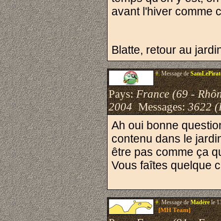
avant l'hiver comme c
Blatte, retour au jard
#.
Message de
SamLePirat
Pays:
France (69 - Rhô
2004
Messages:
3622 (
Ah oui bonne question
contenu dans le jardi
être pas comme ça qu'i
Vous faîtes quelque ch
#.
Message de
Madère
le 1
[MH Team]