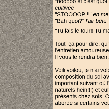
"hooooo et c'est quoi 
cultivée
"STOOOOP!!!"
en me 
"Bah quoi?"
l'air bête
"Tu fais le tour!! Tu 
Tout ça pour dire, qu
l'entretien amoureus
Il vous le rendra bien
Voili voilou, je n'ai v
composition du sol ava
important suivant où l
naturels hein!!!) et c
présents chez sois. C
abordé si certains ve