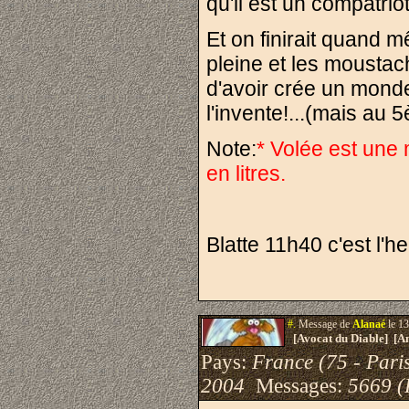
qu'il est un compatrio
Et on finirait quand 
pleine et les moustac
d'avoir crée un monde a
l'invente!...(mais au 
Note:
* Volée est une 
en litres.
Blatte 11h40 c'est l'h
#.
Message de
Alanaé
le 13
[Avocat du Diable] [A
Pays:
France (75 - Pari
2004
Messages:
5669 (