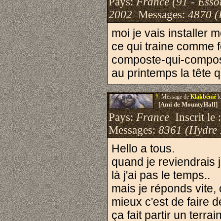
Pays:
France (91 - Esso
2002
Messages:
4870 (
moi je vais installer 
ce qui traine comme f
composte-qui-compost
au printemps la tête 
#.
Message de
Klakbénié
l
[Ami de MountyHall]
Pays:
France
Inscrit le 
Messages:
8361 (Hydre
Hello a tous.
quand je reviendrais 
là j'ai pas le temps..
mais je réponds vite, c
mieux c'est de faire d
ça fait partir un terra