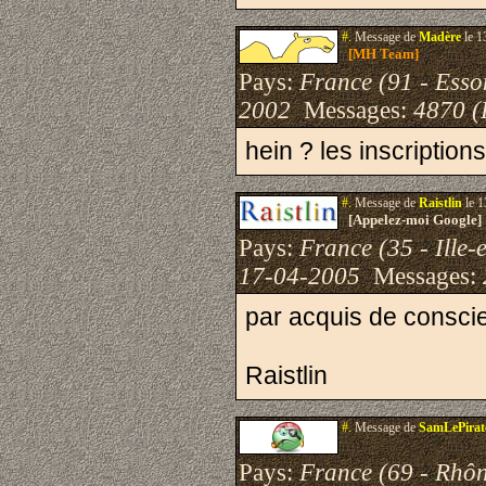
#.
Message de
Madère
le 1
[MH Team]
Pays:
France (91 - Esso
2002
Messages:
4870 (
hein ? les inscription
#.
Message de
Raistlin
le 1
[Appelez-moi Google]
Pays:
France (35 - Ille-e
17-04-2005
Messages:
par acquis de conscie
Raistlin
#.
Message de
SamLePirat
Pays:
France (69 - Rhô