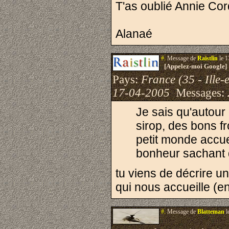
T'as oublié Annie Cor
Alanaé
#.
Message de
Raistlin
le 1
[Appelez-moi Google]
Pays:
France (35 - Ille-e
17-04-2005
Messages:
Je sais qu'autour
sirop, des bons f
petit monde accu
bonheur sachant q
tu viens de décrire un
qui nous accueille (e
#.
Message de
Blatteman
l