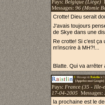
Pays:
Belgique (Liège)
I
Messages:
96 (Momie B
Crotte! Dieu serait do
J'avais toujours pensé q
de Skye dans une disti
Re crotte! Si c'est ça
m'inscrire à MH?!...
Blatte. Qui va arrêter
#.
Message de
Raistlin
le 1
[Appelez-moi Google]
Pays:
France (35 - Ille-e
17-04-2005
Messages:
la prochaine est le d