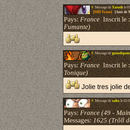
#.
Message de
Xaruth
le 0
[MH Team]
[Ami de 
Pays:
France
Inscrit le 
Fumante)
#.
Message de
gnondepom
Pays:
France
Inscrit le 
Tonique)
Jolie tres jolie 
#.
Message de
xalex
le 02-0
Pays:
France (49 - Main
Messages:
1625 (Trõll 