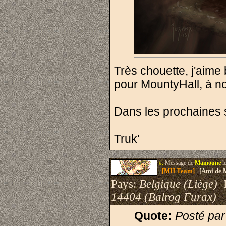
Très chouette, j'aime
pour MountyHall, à n
Dans les prochaines s
Truk'
#.
Message de
Mamoune
l
[MH Team]
[Ami de 
Pays:
Belgique (Liège)
I
14404 (Balrog Furax)
Quote:
Posté par