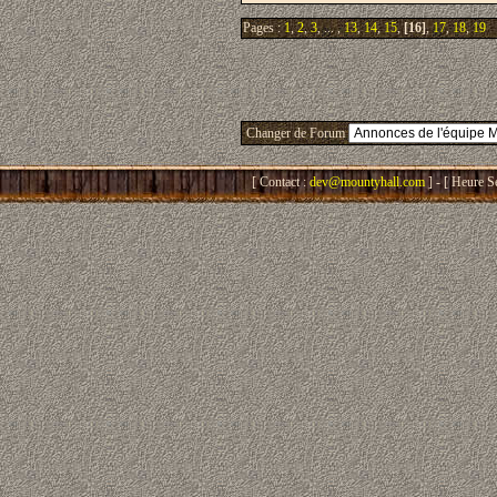
Pages :
1
,
2
,
3
, ... ,
13
,
14
,
15
,
[16]
,
17
,
18
,
19
Changer de Forum
[ Contact :
dev@mountyhall.com
] - [ Heure S