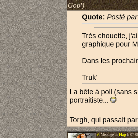
Gob')
Quote:
Posté par
Très chouette, j'
graphique pour M
Dans les prochain
Truk'
La bête à poil (sans 
portraitiste...
Torgh, qui passait par 
#.
Message de
Flap
le 07-0