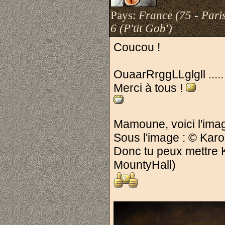
Pays:
France (75 - Pari
6 (P'tit Gob')
Coucou !
OuaarRrggLLglgll .....
Merci à tous !
Mamoune, voici l'ima
Sous l'image : © Karo
Donc tu peux mettre K
MountyHall)