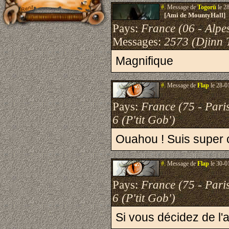
#.
Message de
Togorü
le 2
[Ami de MountyHall]
Pays:
France (06 - Alpe
Messages:
2573 (Djinn 
Magnifique
#.
Message de
Flap
le 28-0
Pays:
France (75 - Pari
6 (P'tit Gob')
Ouahou ! Suis super c
#.
Message de
Flap
le 30-0
Pays:
France (75 - Pari
6 (P'tit Gob')
Si vous décidez de l'