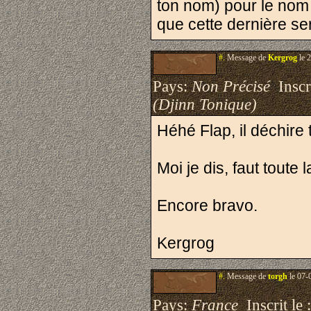
ton nom) pour le nom 
que cette dernière se
#.
Message de
Kergrog
le 
Pays:
Non Précisé
Inscri
(Djinn Tonique)
Héhé Flap, il déchire
Moi je dis, faut toute 
Encore bravo.
Kergrog
#.
Message de
torgh
le 07-
Pays:
France
Inscrit le 