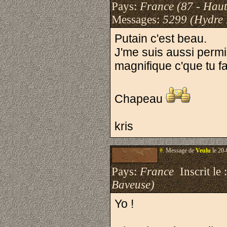
Pays:
France (87 - Haut
Messages:
5299 (Hydre
Putain c'est beau.
J'me suis aussi permi
magnifique c'que tu fa
Chapeau
kris
#.
Message de
Veulu
le 20-
Pays:
France
Inscrit le 
Baveuse)
Yo !