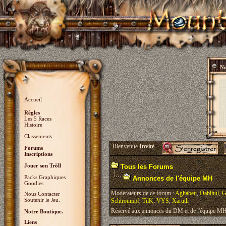
No
Accueil
Règles
Les 5 Races
Histoire
Classements
Bienvenue
Invité
Forums
Inscriptions
Jouer son Trõll
Tous les Forums
Packs Graphiques
Annonces de l'équipe MH
Goodies
Modérateurs de ce forum :
Aghabeu
,
Dabihul
,
G
Nous Contacter
Soutenir le Jeu.
Schtroumpf
,
TilK
,
VYS
,
Xaruth
Réservé aux annonces du DM et de l'équipe MH, 
Notre Boutique.
Liens