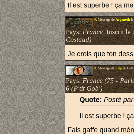
Il est superbe ! ça m
#.
Message de
Argenoth
le
Pays:
France
Inscrit le 
Costaud)
Je crois que ton dess
#.
Message de
Flap
le 15-0
Pays:
France (75 - Pari
6 (P'tit Gob')
Quote:
Posté par
Il est superbe ! 
Fais gaffe quand même