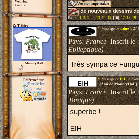
Webring
Crédits
de nouveaux dessins d
Pages :
1
,
2
,
3
, ... ,
13
,
14
,
15
,
[16]
,
17
,
18
,
19
Ze T-Shirt
#.
Message de
slaine
le 27-
Pays:
France
Inscrit le 
Epileptique)
Très sympa ce Fung
MountyHall
#.
Message de
EIH
le 28-0
Référencé sur
[Ami de MountyHall]
Pays:
France
Inscrit le 
Tonique)
superbe !
EIH