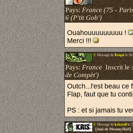
Pays:
France (75 - Pari
6 (P'tit Gob')
Ouahouuuuuuuuu !
Merci !!!
#.
Message de
Krapo
le 16
Pays:
France
Inscrit le 
de Compèt')
Outch...l'est beau ce 
Flap, faut que tu con
PS : et si jamais tu ve
#.
Message de
kristroll
le 2
[Ami de MountyHall]