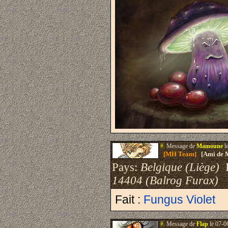
#.
Message de
Mamoune
l
[MH Team]
[Ami de 
Pays:
Belgique (Liège)
I
14404 (Balrog Furax)
Fait :
Fungus Violet
#.
Message de
Flap
le 07-0