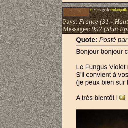
#.
Message de
trukenpoils
Pays:
France (31 - Hau
Messages:
992 (Shaï Epi
Quote:
Posté par
Bonjour bonjour ch
Le Fungus Violet 
S'il convient à vos
(je peux bien sur 
A très bientôt !