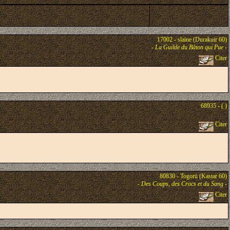
17002 - slaine (Durakuir 60)
-
La Guilde du Bâton qui Pue
-
Citer
68935 - ( )
Citer
80830 - Togorü (Kastar 60)
-
Des Coups, des Crocs et du Sang
-
Citer