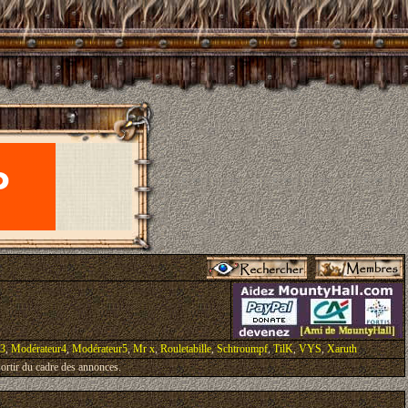
r3
,
Modérateur4
,
Modérateur5
,
Mr x
,
Rouletabille
,
Schtroumpf
,
TilK
,
VYS
,
Xaruth
ortir du cadre des annonces.