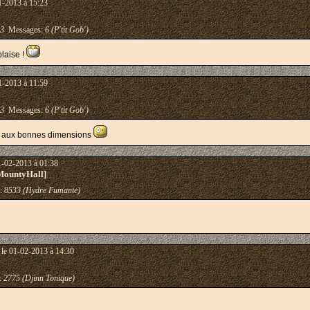
1-2013 à 15:23
13
Messages:
6 (P'tit Gob')
plaise !
1-2013 à 11:59
13
Messages:
6 (P'tit Gob')
rai aux bonnes dimensions
1-02-2013 à 01:38
MountyHall]
:
8533 (Hydre Fumante)
le 01-02-2013 à 14:30
:
2775 (Djinn Tonique)