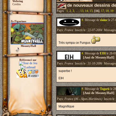
Webring
Crédits
de nouveaux dessins d
Pages :
1
,
2
,
3
, ... ,
13
,
14
,
15
,
[16]
,
17
,
18
,
19
#.
Message de
slaine
le 27-
Ze Figurines
Pays:
France
Inscrit le :
22-07-2004
Messages
Très sympa ce Fungus
MountyHall
#.
Message de
EIH
le 28-0
[Ami de MountyHall]
Référencé sur
Pays:
France
Inscrit le :
31-10-2006
Messages
superbe !
EIH
#.
Message de
Togorü
le 2
[Ami de MountyHall]
Pays:
France (06 - Alpes-Maritimes)
Inscrit le 
Magnifique