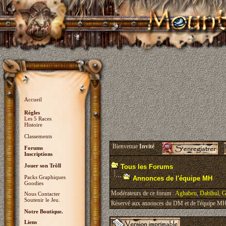
Accueil
Règles
Les 5 Races
Histoire
Classements
Bienvenue
Invité
Forums
Inscriptions
Jouer son Trõll
Tous les Forums
Packs Graphiques
Annonces de l'équipe MH
Goodies
Modérateurs de ce forum :
Aghabeu
,
Dabihul
,
G
Nous Contacter
Soutenir le Jeu.
Réservé aux annonces du DM et de l'équipe MH, 
Notre Boutique.
Liens