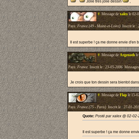
Jolie tres jolie dessin
,
#.
Message de
xalex
le 02-0
Pays:
France (49 - Maine-et-Loire)
Inscrit le :
Il est superbe ! ça me donne envie d'en 
#.
Message de
Argenoth
le
Pays:
France
Inscrit le :
23-05-2006
Messages
Je crois que ton dessin sera bientot dan
#.
Message de
Flap
le 15-0
Pays:
France (75 - Paris)
Inscrit le :
27-01-20
Quote:
Posté par xalex @ 02-02-
Il est superbe ! ça me donne envi