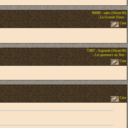
96008 - xalex (Skrim 60)
-
La Grande Panse
-
Citer
75807 - Argenoth (Skrim 60)
-
Les questeurs du Vent
-
Citer
Citer