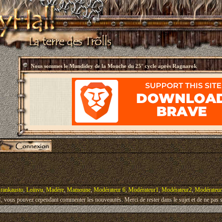
Nous sommes le
Mundidey de la Mouche du 25° cycle après Ragnarok
rankausto
,
Loinvu
,
Madère
,
Mamoune
,
Modérateur 6
,
Modérateur1
,
Modérateur2
,
Modérateu
vous pouvez cependant commenter les nouveautés. Merci de rester dans le sujet et de ne pas s