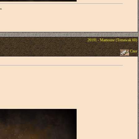
^^
20191 - Mamoune (Tomawak 60)
Citer