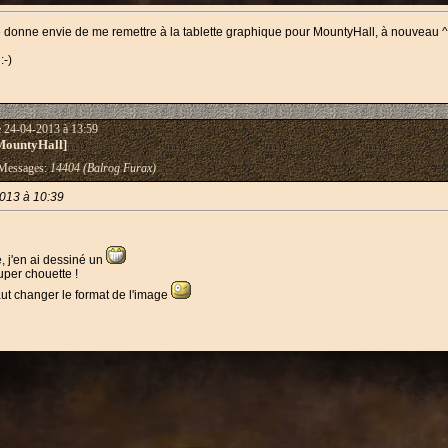
e donne envie de me remettre à la tablette graphique pour MountyHall, à nouveau 
:-)
e 24-04-2013 à 13:59
MountyHall]
essages:
14404 (Balrog Furax)
013 à 10:39
, j'en ai dessiné un
super chouette !
faut changer le format de l'image