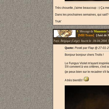
Très chouette, j'aime beaucoup :-) Ça m
Dans les prochaines semaines, qui sait? 
Truk'
#.
Message de
Mamoune
l
[MH Team]
[Ami de 
Pays:
Belgique (Liège)
Inscrit le :
04-04-2004
M
Quote:
Posté par Flap @ 27-01-2
Bonjour bonjour chers Trolls !
Le Fungus Violet m'ayant inspirée
S'il convient à vos critères, c'est 
(je peux bien sur le recadrer s'il 
A très bientôt !