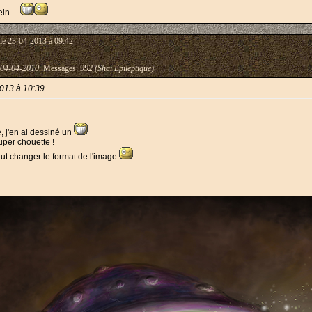
in ...
le 23-04-2013 à 09:42
04-04-2010
Messages:
992 (Shaï Epileptique)
013 à 10:39
, j'en ai dessiné un
super chouette !
faut changer le format de l'image