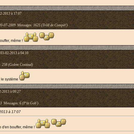
2-2013 à 17:07
20-07-2009
Messages:
1625 (Trõll de Compèt')
bouffer, même !
 03-02-2013 à 04:10
:
258 (Golem Costaud)
s le système
2-2013 à 09:27
13
Messages:
6 (P'tit Gob')
2013 à 17:07
e d'en bouffer, même !