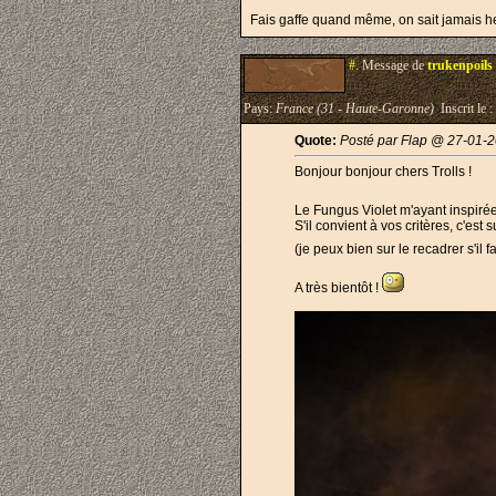
Fais gaffe quand même, on sait jamais he
#.
Message de
trukenpoils
Pays:
France (31 - Haute-Garonne)
Inscrit le :
Quote:
Posté par Flap @ 27-01-2
Bonjour bonjour chers Trolls !
Le Fungus Violet m'ayant inspirée
S'il convient à vos critères, c'est 
(je peux bien sur le recadrer s'il 
A très bientôt !