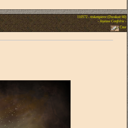
110572 - trukenpierre (Durakuir 60)
-
Joyeuse Confrérie
-
Citer