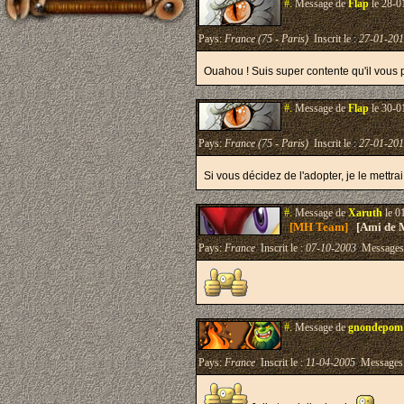
#.
Message de
Flap
le 28-0
Pays:
France (75 - Paris)
Inscrit le :
27-01-20
Ouahou ! Suis super contente qu'il vous 
#.
Message de
Flap
le 30-0
Pays:
France (75 - Paris)
Inscrit le :
27-01-20
Si vous décidez de l'adopter, je le mett
#.
Message de
Xaruth
le 0
[MH Team]
[Ami de 
Pays:
France
Inscrit le :
07-10-2003
Messages
#.
Message de
gnondepom
Pays:
France
Inscrit le :
11-04-2005
Messages