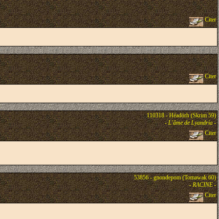
Citer
Citer
110318 - Héadörh (Skrim 59)
-
L'âme de Lyandria
-
Citer
53856 - gnondepom (Tomawak 60)
-
RACINE
-
Citer