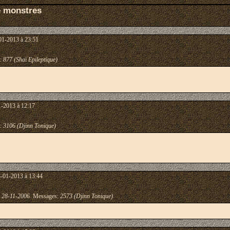
e monstres
01-2013 à 23:51
:
877 (Shaï Epileptique)
1-2013 à 12:17
:
3106 (Djinn Tonique)
8-01-2013 à 13:44
:
28-11-2006
Messages:
2573 (Djinn Tonique)