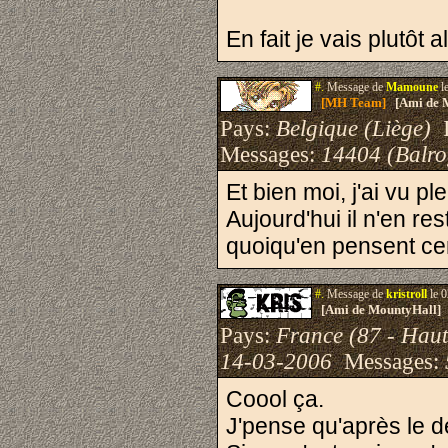
En fait je vais plutôt 
#.
Message de
Mamoune
l
[MH Team]
[Ami de 
Pays:
Belgique (Liège)
I
Messages:
14404 (Balro
Et bien moi, j'ai vu p
Aujourd'hui il n'en res
quoiqu'en pensent cer
#.
Message de
kristroll
le 0
[Ami de MountyHall]
Pays:
France (87 - Haut
14-03-2006
Messages:
Coool ça.
J'pense qu'après le dé