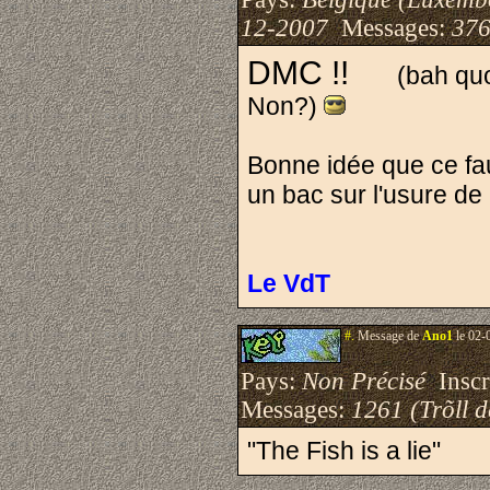
12-2007
Messages:
376
DMC !!
(bah quoi, 
Non?)
Bonne idée que ce fau
un bac sur l'usure de
Le VdT
#.
Message de
Ano1
le 02-
Pays:
Non Précisé
Inscri
Messages:
1261 (Trõll 
"The Fish is a lie"