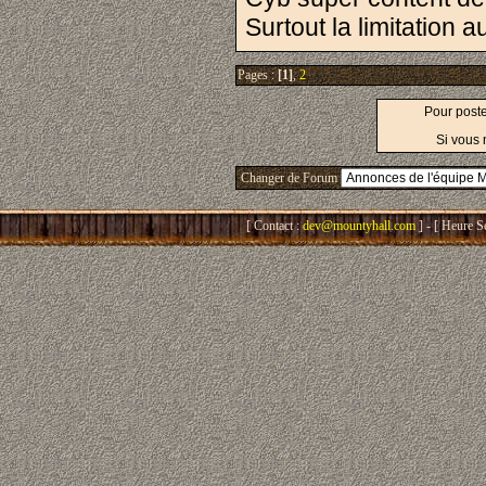
Surtout la limitation au
Pages :
[1]
,
2
Pour post
Si vous 
Changer de Forum
[ Contact :
dev@mountyhall.com
] - [ Heure S