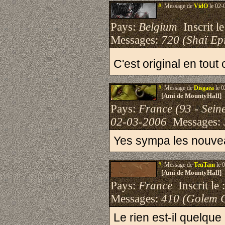
#.
Message de
VidO
le 02-
Pays:
Belgium
Inscrit le
Messages:
720 (Shaï Epi
C'est original en to
#.
Message de
Disgaea
le 0
[Ami de MountyHall]
Pays:
France (93 - Sein
02-03-2006
Messages:
Yes sympa les nouv
#.
Message de
TeuTam
le 
[Ami de MountyHall]
Pays:
France
Inscrit le 
Messages:
410 (Golem 
Le rien est-il quelque