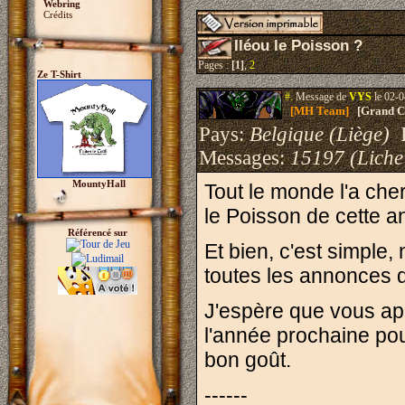
Webring
Crédits
Iléou le Poisson ?
Pages :
[1]
,
2
Ze T-Shirt
#.
Message de
VYS
le 02-0
[MH Team]
[Grand Cr
Pays:
Belgique (Liège)
I
Messages:
15197 (Liche
MountyHall
Tout le monde l'a che
le Poisson de cette a
Référencé sur
Et bien, c'est simple, 
toutes les annonces d
J'espère que vous ap
l'année prochaine pou
bon goût.
------