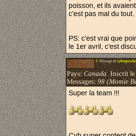
poisson, et ils avaien
c'est pas mal du tout.
PS: c'est vrai que poi
le 1er avril, c'est disc
#.
Message de
cyberpsych
Pays:
Canada
Inscrit le
Messages:
98 (Momie B
Super la team !!!
Cyb super content de 