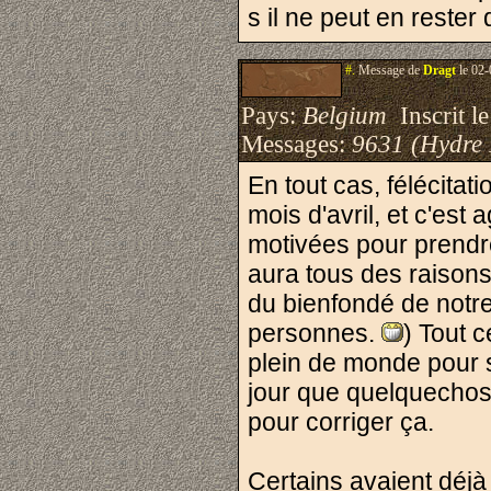
s il ne peut en rester
#.
Message de
Dragt
le 02-
Pays:
Belgium
Inscrit le
Messages:
9631 (Hydre
En tout cas, félécita
mois d'avril, et c'est
motivées pour prendr
aura tous des raisons
du bienfondé de notr
personnes.
) Tout c
plein de monde pour s
jour que quelquechose
pour corriger ça.
Certains avaient déjà