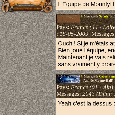
L'Equipe de MountyHa
#.
Message de
Smash-
le 0
Pays:
France (44 - Loire
:
18-05-2009
Messages
Ouch ! Si je m'étais at
Bien joué l'équipe, en
Maintenant je vais rel
sans vraiment y croire
#.
Message de
Cooool-sam
[Ami de MountyHall]
Pays:
France (01 - Ain)
Messages:
2043 (Djinn 
Yeah c'est la dessus 