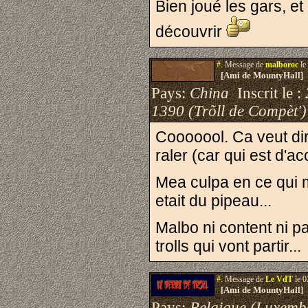
Bien joué les gars, et
découvrir
#.
Message de
malboroc
le
[Ami de MountyHall]
Pays:
China
Inscrit le :
1390 (Trõll de Compèt')
Cooooool. Ca veut dir
raler (car qui est d'
Mea culpa en ce qui m
etait du pipeau...
Malbo ni content ni p
trolls qui vont partir...
#.
Message de
Le VdT
le 0
[Ami de MountyHall]
Pays:
Belgique (Luxemb