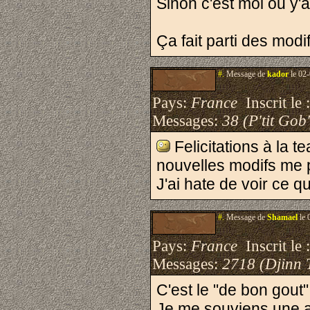
Sinon c'est moi ou y'
Ça fait parti des modi
#.
Message de
kador
le 02-
Pays:
France
Inscrit le 
Messages:
38 (P'tit Gob'
Felicitations à la 
nouvelles modifs me 
J'ai hate de voir ce q
#.
Message de
Shamael
le 
Pays:
France
Inscrit le 
Messages:
2718 (Djinn 
C'est le "de bon gout" 
Je me souviens une an