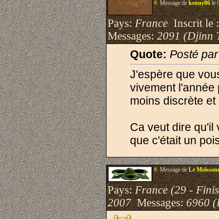
#.
Message de
kenny06
le 
Pays:
France
Inscrit le 
Messages:
2091 (Djinn 
Quote:
Posté pa
J'espère que vou
vivement l'année 
moins discrète et
Ca veut dire qu'i
que c'était un poi
#.
Message de
Le Moisson
Pays:
France (29 - Finis
2007
Messages:
6960 (