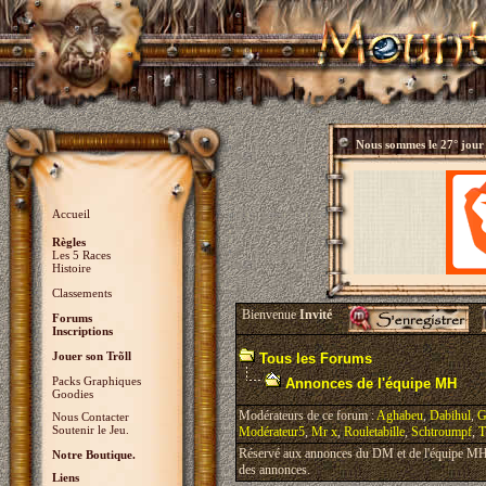
Nous sommes le
27° jour
Accueil
Règles
Les 5 Races
Histoire
Classements
Bienvenue
Invité
Forums
Inscriptions
Jouer son Trõll
Tous les Forums
Packs Graphiques
Annonces de l'équipe MH
Goodies
Modérateurs de ce forum :
Aghabeu
,
Dabihul
,
G
Nous Contacter
Soutenir le Jeu.
Modérateur5
,
Mr x
,
Rouletabille
,
Schtroumpf
,
T
Réservé aux annonces du DM et de l'équipe MH, 
Notre Boutique.
des annonces.
Liens